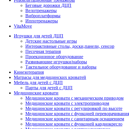
Реабилитационные тренажеры
Беговые дорожки ДЦП
Велотренажеры
Виброплатформы
Иппотренажеры
VitaMove
Игрушки для детей ДЦП
Детские настольные игры
Интерактивные столы, доски,панели, сенсор
Песочная терапия
Проекционное оборудование
Развивающие игрушки/наборы
Тактильное оборудование и наборы
Кинезотерапия
Матрасы для медицинских кроватей
Мебель для детей с ДЦП
Парты для детей с ДЦП
Медицинские кровати
Медицинские кровати с механическим приводом
Медицинские кровати с электроприводом
Медицинские кровати с регулировкой по высоте
Медицинские кровати с функцией переворачивания
Медицинские кровати с санитарным оснащением
Медицинские кровати с функцией кардиокресло