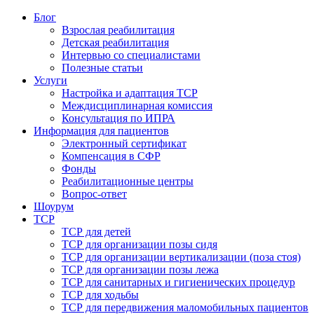
Блог
Взрослая реабилитация
Детская реабилитация
Интервью со специалистами
Полезные статьи
Услуги
Настройка и адаптация ТСР
Междисциплинарная комиссия
Консультация по ИПРА
Информация для пациентов
Электронный сертификат
Компенсация в СФР
Фонды
Реабилитационные центры
Вопрос-ответ
Шоурум
ТСР
ТСР для детей
ТСР для организации позы сидя
ТСР для организации вертикализации (поза стоя)
ТСР для организации позы лежа
ТСР для санитарных и гигиенических процедур
ТСР для ходьбы
ТСР для передвижения маломобильных пациентов