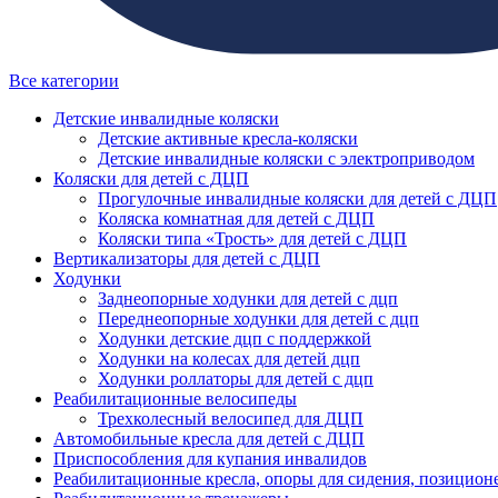
Все категории
Детские инвалидные коляски
Детские активные кресла-коляски
Детские инвалидные коляски с электроприводом
Коляски для детей с ДЦП
Прогулочные инвалидные коляски для детей с ДЦП
Коляска комнатная для детей с ДЦП
Коляски типа «Трость» для детей с ДЦП
Вертикализаторы для детей с ДЦП
Ходунки
Заднеопорные ходунки для детей с дцп
Переднеопорные ходунки для детей с дцп
Ходунки детские дцп с поддержкой
Ходунки на колесах для детей дцп
Ходунки роллаторы для детей с дцп
Реабилитационные велосипеды
Трехколесный велосипед для ДЦП
Автомобильные кресла для детей с ДЦП
Приспособления для купания инвалидов
Реабилитационные кресла, опоры для сидения, позицион