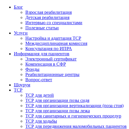
Блог
Взрослая реабилитация
Детская реабилитация
Интервью со специалистами
Полезные статьи
Услуги
Настройка и адаптация ТСР
Междисциплинарная комиссия
Консультация по ИПРА
Информация для пациентов
Электронный сертификат
Компенсация в СФР
Фонды
Реабилитационные центры
Вопрос-ответ
Шоурум
ТСР
ТСР для детей
ТСР для организации позы сидя
ТСР для организации вертикализации (поза стоя)
ТСР для организации позы лежа
ТСР для санитарных и гигиенических процедур
ТСР для ходьбы
ТСР для передвижения маломобильных пациентов