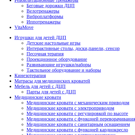
Реабилитационные тренажеры
Беговые дорожки ДЦП
Велотренажеры
Виброплатформы
Иппотренажеры
VitaMove
Игрушки для детей ДЦП
Детские настольные игры
Интерактивные столы, доски,панели, сенсор
Песочная терапия
Проекционное оборудование
Развивающие игрушки/наборы
Тактильное оборудование и наборы
Кинезотерапия
Матрасы для медицинских кроватей
Мебель для детей с ДЦП
Парты для детей с ДЦП
Медицинские кровати
Медицинские кровати с механическим приводом
Медицинские кровати с электроприводом
Медицинские кровати с регулировкой по высоте
Медицинские кровати с функцией переворачивания
Медицинские кровати с санитарным оснащением
Медицинские кровати с функцией кардиокресло