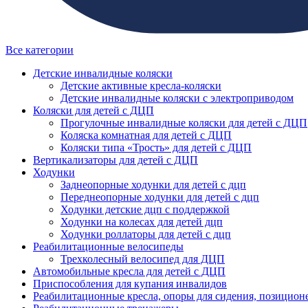
Все категории
Детские инвалидные коляски
Детские активные кресла-коляски
Детские инвалидные коляски с электроприводом
Коляски для детей с ДЦП
Прогулочные инвалидные коляски для детей с ДЦП
Коляска комнатная для детей с ДЦП
Коляски типа «Трость» для детей с ДЦП
Вертикализаторы для детей с ДЦП
Ходунки
Заднеопорные ходунки для детей с дцп
Переднеопорные ходунки для детей с дцп
Ходунки детские дцп с поддержкой
Ходунки на колесах для детей дцп
Ходунки роллаторы для детей с дцп
Реабилитационные велосипеды
Трехколесный велосипед для ДЦП
Автомобильные кресла для детей с ДЦП
Приспособления для купания инвалидов
Реабилитационные кресла, опоры для сидения, позицион