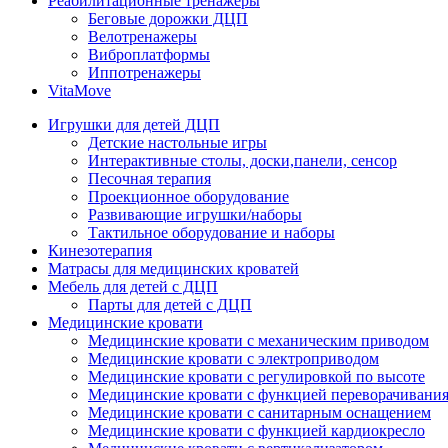
Реабилитационные тренажеры
Беговые дорожки ДЦП
Велотренажеры
Виброплатформы
Иппотренажеры
VitaMove
Игрушки для детей ДЦП
Детские настольные игры
Интерактивные столы, доски,панели, сенсор
Песочная терапия
Проекционное оборудование
Развивающие игрушки/наборы
Тактильное оборудование и наборы
Кинезотерапия
Матрасы для медицинских кроватей
Мебель для детей с ДЦП
Парты для детей с ДЦП
Медицинские кровати
Медицинские кровати с механическим приводом
Медицинские кровати с электроприводом
Медицинские кровати с регулировкой по высоте
Медицинские кровати с функцией переворачивания
Медицинские кровати с санитарным оснащением
Медицинские кровати с функцией кардиокресло