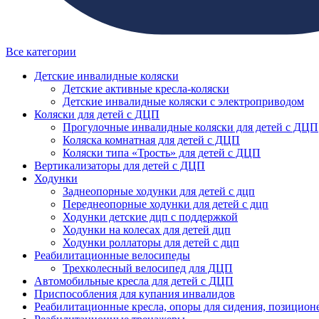
Все категории
Детские инвалидные коляски
Детские активные кресла-коляски
Детские инвалидные коляски с электроприводом
Коляски для детей с ДЦП
Прогулочные инвалидные коляски для детей с ДЦП
Коляска комнатная для детей с ДЦП
Коляски типа «Трость» для детей с ДЦП
Вертикализаторы для детей с ДЦП
Ходунки
Заднеопорные ходунки для детей с дцп
Переднеопорные ходунки для детей с дцп
Ходунки детские дцп с поддержкой
Ходунки на колесах для детей дцп
Ходунки роллаторы для детей с дцп
Реабилитационные велосипеды
Трехколесный велосипед для ДЦП
Автомобильные кресла для детей с ДЦП
Приспособления для купания инвалидов
Реабилитационные кресла, опоры для сидения, позицион