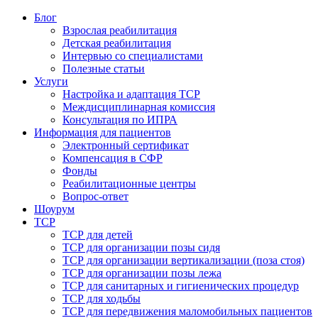
Блог
Взрослая реабилитация
Детская реабилитация
Интервью со специалистами
Полезные статьи
Услуги
Настройка и адаптация ТСР
Междисциплинарная комиссия
Консультация по ИПРА
Информация для пациентов
Электронный сертификат
Компенсация в СФР
Фонды
Реабилитационные центры
Вопрос-ответ
Шоурум
ТСР
ТСР для детей
ТСР для организации позы сидя
ТСР для организации вертикализации (поза стоя)
ТСР для организации позы лежа
ТСР для санитарных и гигиенических процедур
ТСР для ходьбы
ТСР для передвижения маломобильных пациентов