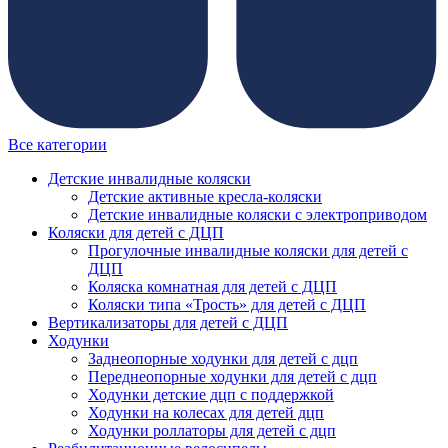
Все категории
Детские инвалидные коляски
Детские активные кресла-коляски
Детские инвалидные коляски с электроприводом
Коляски для детей с ДЦП
Прогулочные инвалидные коляски для детей с
ДЦП
Коляска комнатная для детей с ДЦП
Коляски типа «Трость» для детей с ДЦП
Вертикализаторы для детей с ДЦП
Ходунки
Заднеопорные ходунки для детей с дцп
Переднеопорные ходунки для детей с дцп
Ходунки детские дцп с поддержкой
Ходунки на колесах для детей дцп
Ходунки роллаторы для детей с дцп