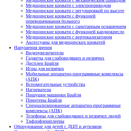
Медицинские кровати с механическим приводом
Медицинские кровати с электроприводом
Медицинские кровати с регулировкой по высоте
Медицинские кровати с функцией
переворачивания больного
Медицинские кровати с санитарным оснащением
Медицинские кровати с функцией кардиокресло
Медицинские кровати с вертикализатором
Аксессуары для медицинских кроватей
Нарушения зрения
Видеоувеличители
Гаджеты для слабовидящих и незрячих
Дисплеи Брайля
Игры для незрячих
Мобильные аппаратно-программные комплексы
(АПК)
Вспомогательные устройства
Нагреватели
Пишущие машинки Брайля
Принтеры Брайля
Специализированные аппаратно-программные
комплексы (АПК)
Телефоны для слабовидящих и незрячих людей
Тифлофлешплееры
Оборудование для детей с ДЦП и аутизмом