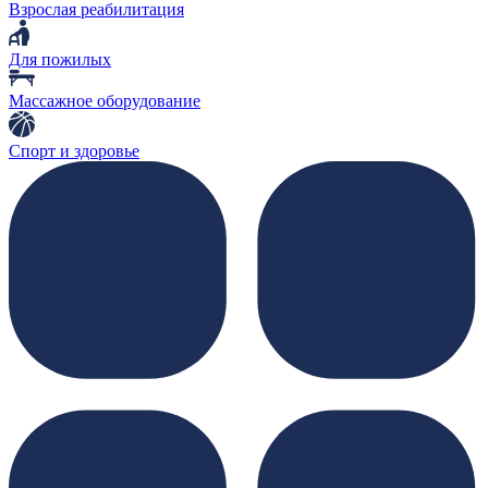
Взрослая реабилитация
Для пожилых
Массажное оборудование
Спорт и здоровье