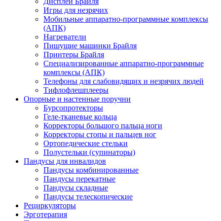
Дисплеи Брайля
Игры для незрячих
Мобильные аппаратно-программные комплексы
(АПК)
Нагреватели
Пишущие машинки Брайля
Принтеры Брайля
Специализированные аппаратно-программные
комплексы (АПК)
Телефоны для слабовидящих и незрячих людей
Тифлофлешплееры
Опорные и настенные поручни
Бурсопротекторы
Геле-тканевые кольца
Корректоры большого пальца ноги
Корректоры стопы и пальцев ног
Ортопедические стельки
Полустельки (супинаторы)
Пандусы для инвалидов
Пандусы комбинированные
Пандусы перекатные
Пандусы складные
Пандусы телескопические
Рециркуляторы
Эрготерапия