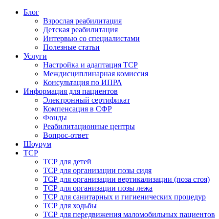
Блог
Взрослая реабилитация
Детская реабилитация
Интервью со специалистами
Полезные статьи
Услуги
Настройка и адаптация ТСР
Междисциплинарная комиссия
Консультация по ИПРА
Информация для пациентов
Электронный сертификат
Компенсация в СФР
Фонды
Реабилитационные центры
Вопрос-ответ
Шоурум
ТСР
ТСР для детей
ТСР для организации позы сидя
ТСР для организации вертикализации (поза стоя)
ТСР для организации позы лежа
ТСР для санитарных и гигиенических процедур
ТСР для ходьбы
ТСР для передвижения маломобильных пациентов