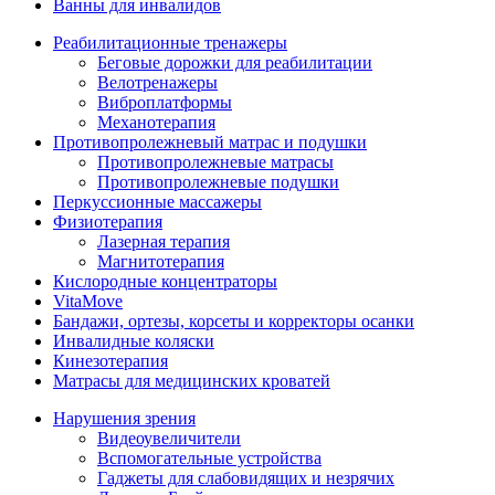
Ванны для инвалидов
Реабилитационные тренажеры
Беговые дорожки для реабилитации
Велотренажеры
Виброплатформы
Механотерапия
Противопролежневый матрас и подушки
Противопролежневые матрасы
Противопролежневые подушки
Перкуссионные массажеры
Физиотерапия
Лазерная терапия
Магнитотерапия
Кислородные концентраторы
VitaMove
Бандажи, ортезы, корсеты и корректоры осанки
Инвалидные коляски
Кинезотерапия
Матрасы для медицинских кроватей
Нарушения зрения
Видеоувеличители
Вспомогательные устройства
Гаджеты для слабовидящих и незрячих