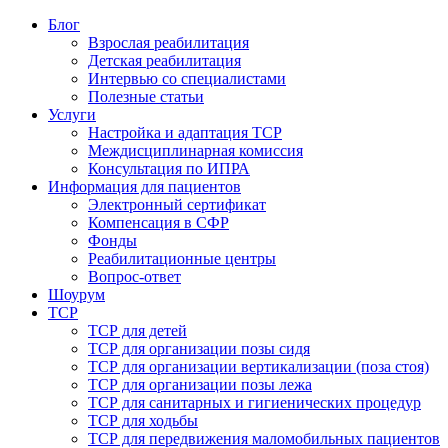
Блог
Взрослая реабилитация
Детская реабилитация
Интервью со специалистами
Полезные статьи
Услуги
Настройка и адаптация ТСР
Междисциплинарная комиссия
Консультация по ИПРА
Информация для пациентов
Электронный сертификат
Компенсация в СФР
Фонды
Реабилитационные центры
Вопрос-ответ
Шоурум
ТСР
ТСР для детей
ТСР для организации позы сидя
ТСР для организации вертикализации (поза стоя)
ТСР для организации позы лежа
ТСР для санитарных и гигиенических процедур
ТСР для ходьбы
ТСР для передвижения маломобильных пациентов