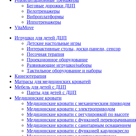
Реабилитационные тренажеры
Беговые дорожки ДЦП
Велотренажеры
Виброплатформы
Иппотренажеры
VitaMove
Игрушки для детей ДЦП
Детские настольные игры
Интерактивные столы, доски,панели, сенсор
Песочная терапия
Проекционное оборудование
Развивающие игрушки/наборы
Тактильное оборудование и наборы
Кинезотерапия
Матрасы для медицинских кроватей
Мебель для детей с ДЦП
Парты для детей с ДЦП
Медицинские кровати
Медицинские кровати с механическим приводом
Медицинские кровати с электроприводом
Медицинские кровати с регулировкой по высоте
Медицинские кровати с функцией переворачивания
Медицинские кровати с санитарным оснащением
Медицинские кровати с функцией кардиокресло