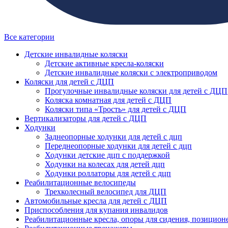
Все категории
Детские инвалидные коляски
Детские активные кресла-коляски
Детские инвалидные коляски с электроприводом
Коляски для детей с ДЦП
Прогулочные инвалидные коляски для детей с ДЦП
Коляска комнатная для детей с ДЦП
Коляски типа «Трость» для детей с ДЦП
Вертикализаторы для детей с ДЦП
Ходунки
Заднеопорные ходунки для детей с дцп
Переднеопорные ходунки для детей с дцп
Ходунки детские дцп с поддержкой
Ходунки на колесах для детей дцп
Ходунки роллаторы для детей с дцп
Реабилитационные велосипеды
Трехколесный велосипед для ДЦП
Автомобильные кресла для детей с ДЦП
Приспособления для купания инвалидов
Реабилитационные кресла, опоры для сидения, позицион