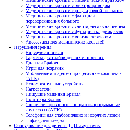
Медицинские кровати с механическим приводом
Медицинские кровати с электроприводом
Медицинские кровати с регулировкой по высоте
Медицинские кровати с функцией
переворачивания больного
Медицинские кровати с санитарным оснащением
Медицинские кровати с функцией кардиокресло
Медицинские кровати с вертикализатором
Аксессуары для медицинских кроватей
Нарушения зрения
Видеоувеличители
Гаджеты для слабовидящих и незрячих
Дисплеи Брайля
Игры для незрячих
Мобильные аппаратно-программные комплексы
(АПК)
Вспомогательные устройства
Нагреватели
Пишущие машинки Брайля
Принтеры Брайля
Специализированные аппаратно-программные
комплексы (АПК)
Телефоны для слабовидящих и незрячих людей
Тифлофлешплееры
Оборудование для детей с ДЦП и аутизмом