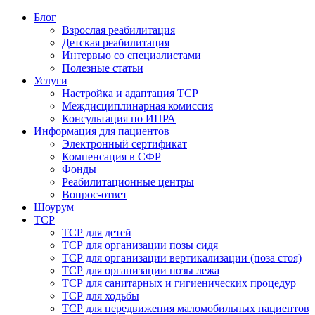
Блог
Взрослая реабилитация
Детская реабилитация
Интервью со специалистами
Полезные статьи
Услуги
Настройка и адаптация ТСР
Междисциплинарная комиссия
Консультация по ИПРА
Информация для пациентов
Электронный сертификат
Компенсация в СФР
Фонды
Реабилитационные центры
Вопрос-ответ
Шоурум
ТСР
ТСР для детей
ТСР для организации позы сидя
ТСР для организации вертикализации (поза стоя)
ТСР для организации позы лежа
ТСР для санитарных и гигиенических процедур
ТСР для ходьбы
ТСР для передвижения маломобильных пациентов