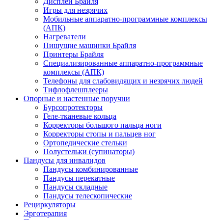
Дисплеи Брайля
Игры для незрячих
Мобильные аппаратно-программные комплексы
(АПК)
Нагреватели
Пишущие машинки Брайля
Принтеры Брайля
Специализированные аппаратно-программные
комплексы (АПК)
Телефоны для слабовидящих и незрячих людей
Тифлофлешплееры
Опорные и настенные поручни
Бурсопротекторы
Геле-тканевые кольца
Корректоры большого пальца ноги
Корректоры стопы и пальцев ног
Ортопедические стельки
Полустельки (супинаторы)
Пандусы для инвалидов
Пандусы комбинированные
Пандусы перекатные
Пандусы складные
Пандусы телескопические
Рециркуляторы
Эрготерапия