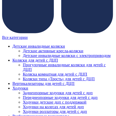
Все категории
Детские инвалидные коляски
Детские активные кресла-коляски
Детские инвалидные коляски с электроприводом
Коляски для детей с ДЦП
Прогулочные инвалидные коляски для детей с
ДЦП
Коляска комнатная для детей с ДЦП
Коляски типа «Трость» для детей с ДЦП
Вертикализаторы для детей с ДЦП
Ходунки
Заднеопорные ходунки для детей с дцп
Переднеопорные ходунки для детей с дцп
Ходунки детские дцп с поддержкой
Ходунки на колесах для детей дцп
Ходунки роллаторы для детей с дцп