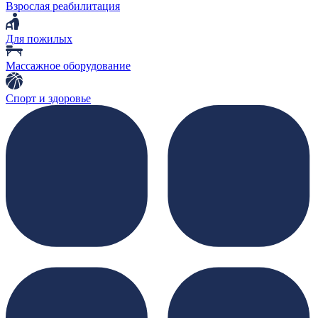
Взрослая реабилитация
Для пожилых
Массажное оборудование
Спорт и здоровье