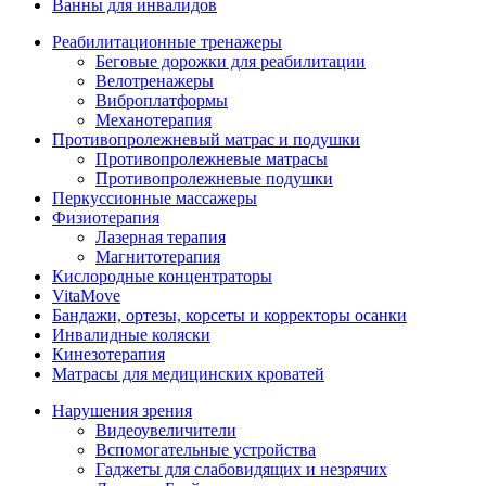
Ванны для инвалидов
Реабилитационные тренажеры
Беговые дорожки для реабилитации
Велотренажеры
Виброплатформы
Механотерапия
Противопролежневый матрас и подушки
Противопролежневые матрасы
Противопролежневые подушки
Перкуссионные массажеры
Физиотерапия
Лазерная терапия
Магнитотерапия
Кислородные концентраторы
VitaMove
Бандажи, ортезы, корсеты и корректоры осанки
Инвалидные коляски
Кинезотерапия
Матрасы для медицинских кроватей
Нарушения зрения
Видеоувеличители
Вспомогательные устройства
Гаджеты для слабовидящих и незрячих