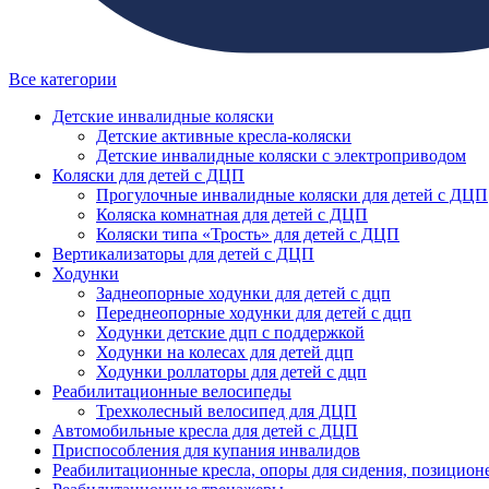
Все категории
Детские инвалидные коляски
Детские активные кресла-коляски
Детские инвалидные коляски с электроприводом
Коляски для детей с ДЦП
Прогулочные инвалидные коляски для детей с ДЦП
Коляска комнатная для детей с ДЦП
Коляски типа «Трость» для детей с ДЦП
Вертикализаторы для детей с ДЦП
Ходунки
Заднеопорные ходунки для детей с дцп
Переднеопорные ходунки для детей с дцп
Ходунки детские дцп с поддержкой
Ходунки на колесах для детей дцп
Ходунки роллаторы для детей с дцп
Реабилитационные велосипеды
Трехколесный велосипед для ДЦП
Автомобильные кресла для детей с ДЦП
Приспособления для купания инвалидов
Реабилитационные кресла, опоры для сидения, позицион