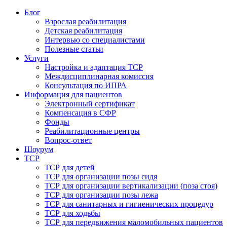
Блог
Взрослая реабилитация
Детская реабилитация
Интервью со специалистами
Полезные статьи
Услуги
Настройка и адаптация ТСР
Междисциплинарная комиссия
Консультация по ИПРА
Информация для пациентов
Электронный сертификат
Компенсация в СФР
Фонды
Реабилитационные центры
Вопрос-ответ
Шоурум
ТСР
ТСР для детей
ТСР для организации позы сидя
ТСР для организации вертикализации (поза стоя)
ТСР для организации позы лежа
ТСР для санитарных и гигиенических процедур
ТСР для ходьбы
ТСР для передвижения маломобильных пациентов