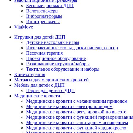
Реабилитационные тренажеры
Беговые дорожки ДЦП
Велотренажеры
Виброплатформы
Иппотренажеры
VitaMove
Игрушки для детей ДЦП
Детские настольные игры
Интерактивные столы, доски,панели, сенсор
Песочная терапия
Проекционное оборудование
Развивающие игрушки/наборы
Тактильное оборудование и наборы
Кинезотерапия
Матрасы для медицинских кроватей
Мебель для детей с ДЦП
Парты для детей с ДЦП
Медицинские кровати
Медицинские кровати с механическим приводом
Медицинские кровати с электроприводом
Медицинские кровати с регулировкой по высоте
Медицинские кровати с функцией переворачивания
Медицинские кровати с санитарным оснащением
Медицинские кровати с функцией кардиокресло