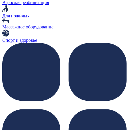
Взрослая реабилитация
Для пожилых
Массажное оборудование
Спорт и здоровье