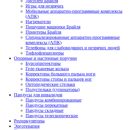
Дисплеи Брайля
Игры для незрячих
Мобильные аппаратно-программные комплексы
(АПК)
Нагреватели
Пишущие машинки Брайля
Принтеры Брайля
Специализированные аппаратно-программные
комплексы (АПК)
Телефоны для слабовидящих и незрячих людей
Тифлофлешплееры
Опорные и настенные поручни
Бурсопротекторы
Геле-тканевые кольца
Корректоры большого пальца ноги
Корректоры стопы и пальцев ног
Ортопедические стельки
Полустельки (супинаторы)
Пандусы для инвалидов
Пандусы комбинированные
Пандусы перекатные
Пандусы складные
Пандусы телескопические
Рециркуляторы
Эрготерапия