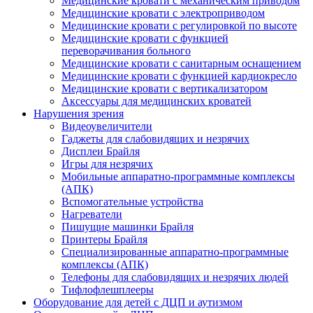
Медицинские кровати с механическим приводом
Медицинские кровати с электроприводом
Медицинские кровати с регулировкой по высоте
Медицинские кровати с функцией
переворачивания больного
Медицинские кровати с санитарным оснащением
Медицинские кровати с функцией кардиокресло
Медицинские кровати с вертикализатором
Аксессуары для медицинских кроватей
Нарушения зрения
Видеоувеличители
Гаджеты для слабовидящих и незрячих
Дисплеи Брайля
Игры для незрячих
Мобильные аппаратно-программные комплексы
(АПК)
Вспомогательные устройства
Нагреватели
Пишущие машинки Брайля
Принтеры Брайля
Специализированные аппаратно-программные
комплексы (АПК)
Телефоны для слабовидящих и незрячих людей
Тифлофлешплееры
Оборудование для детей с ДЦП и аутизмом