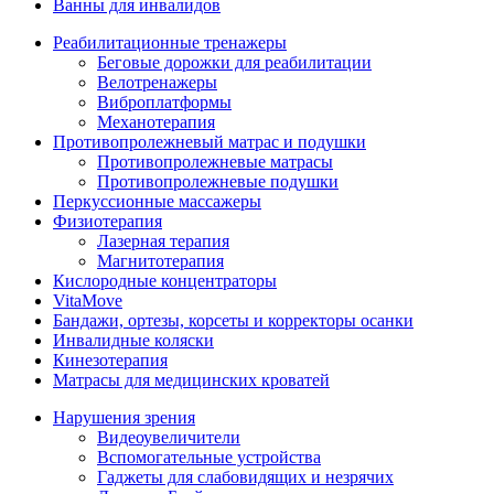
Ванны для инвалидов
Реабилитационные тренажеры
Беговые дорожки для реабилитации
Велотренажеры
Виброплатформы
Механотерапия
Противопролежневый матрас и подушки
Противопролежневые матрасы
Противопролежневые подушки
Перкуссионные массажеры
Физиотерапия
Лазерная терапия
Магнитотерапия
Кислородные концентраторы
VitaMove
Бандажи, ортезы, корсеты и корректоры осанки
Инвалидные коляски
Кинезотерапия
Матрасы для медицинских кроватей
Нарушения зрения
Видеоувеличители
Вспомогательные устройства
Гаджеты для слабовидящих и незрячих