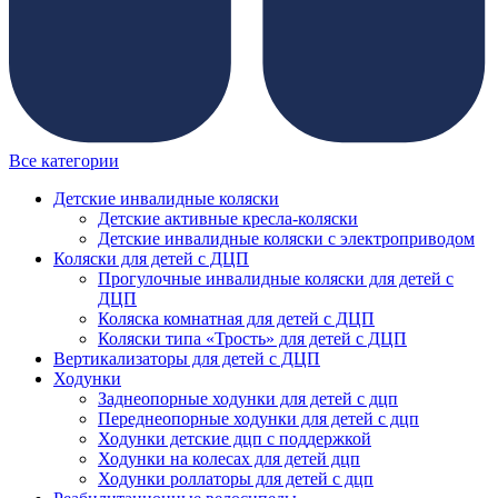
Все категории
Детские инвалидные коляски
Детские активные кресла-коляски
Детские инвалидные коляски с электроприводом
Коляски для детей с ДЦП
Прогулочные инвалидные коляски для детей с
ДЦП
Коляска комнатная для детей с ДЦП
Коляски типа «Трость» для детей с ДЦП
Вертикализаторы для детей с ДЦП
Ходунки
Заднеопорные ходунки для детей с дцп
Переднеопорные ходунки для детей с дцп
Ходунки детские дцп с поддержкой
Ходунки на колесах для детей дцп
Ходунки роллаторы для детей с дцп