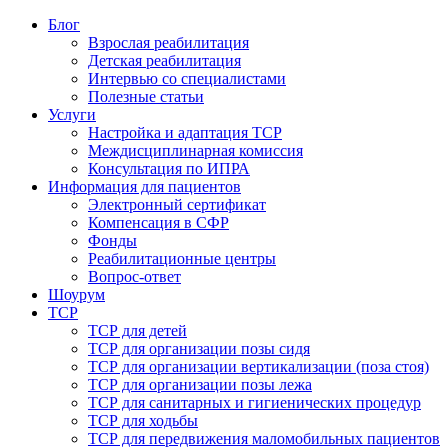
Блог
Взрослая реабилитация
Детская реабилитация
Интервью со специалистами
Полезные статьи
Услуги
Настройка и адаптация ТСР
Междисциплинарная комиссия
Консультация по ИПРА
Информация для пациентов
Электронный сертификат
Компенсация в СФР
Фонды
Реабилитационные центры
Вопрос-ответ
Шоурум
ТСР
ТСР для детей
ТСР для организации позы сидя
ТСР для организации вертикализации (поза стоя)
ТСР для организации позы лежа
ТСР для санитарных и гигиенических процедур
ТСР для ходьбы
ТСР для передвижения маломобильных пациентов