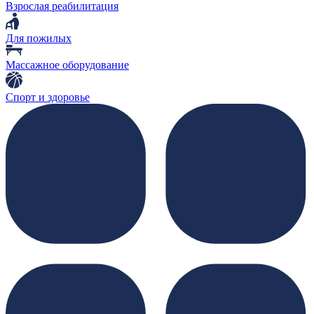
Взрослая реабилитация
Для пожилых
Массажное оборудование
Спорт и здоровье