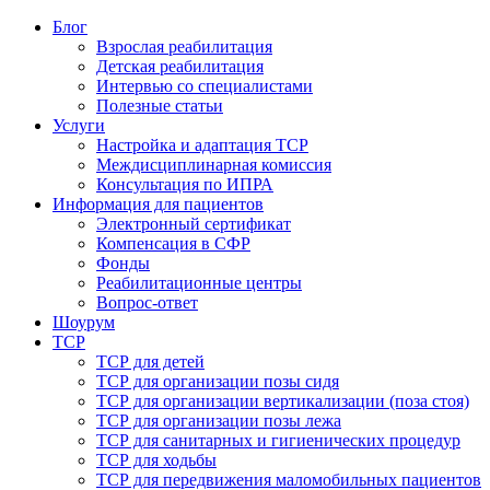
Блог
Взрослая реабилитация
Детская реабилитация
Интервью со специалистами
Полезные статьи
Услуги
Настройка и адаптация ТСР
Междисциплинарная комиссия
Консультация по ИПРА
Информация для пациентов
Электронный сертификат
Компенсация в СФР
Фонды
Реабилитационные центры
Вопрос-ответ
Шоурум
ТСР
ТСР для детей
ТСР для организации позы сидя
ТСР для организации вертикализации (поза стоя)
ТСР для организации позы лежа
ТСР для санитарных и гигиенических процедур
ТСР для ходьбы
ТСР для передвижения маломобильных пациентов