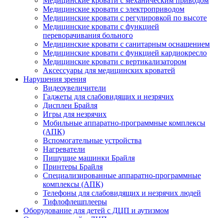
Медицинские кровати с механическим приводом
Медицинские кровати с электроприводом
Медицинские кровати с регулировкой по высоте
Медицинские кровати с функцией
переворачивания больного
Медицинские кровати с санитарным оснащением
Медицинские кровати с функцией кардиокресло
Медицинские кровати с вертикализатором
Аксессуары для медицинских кроватей
Нарушения зрения
Видеоувеличители
Гаджеты для слабовидящих и незрячих
Дисплеи Брайля
Игры для незрячих
Мобильные аппаратно-программные комплексы
(АПК)
Вспомогательные устройства
Нагреватели
Пишущие машинки Брайля
Принтеры Брайля
Специализированные аппаратно-программные
комплексы (АПК)
Телефоны для слабовидящих и незрячих людей
Тифлофлешплееры
Оборудование для детей с ДЦП и аутизмом