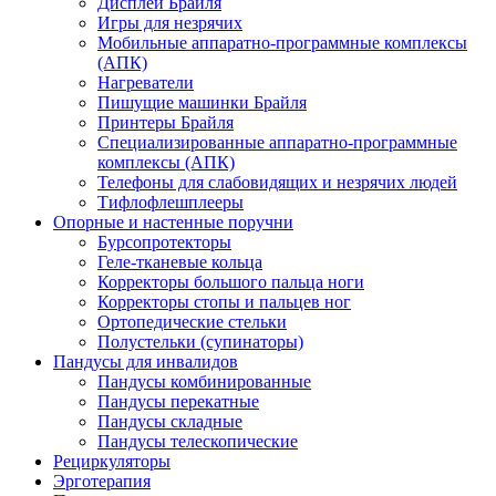
Дисплеи Брайля
Игры для незрячих
Мобильные аппаратно-программные комплексы
(АПК)
Нагреватели
Пишущие машинки Брайля
Принтеры Брайля
Специализированные аппаратно-программные
комплексы (АПК)
Телефоны для слабовидящих и незрячих людей
Тифлофлешплееры
Опорные и настенные поручни
Бурсопротекторы
Геле-тканевые кольца
Корректоры большого пальца ноги
Корректоры стопы и пальцев ног
Ортопедические стельки
Полустельки (супинаторы)
Пандусы для инвалидов
Пандусы комбинированные
Пандусы перекатные
Пандусы складные
Пандусы телескопические
Рециркуляторы
Эрготерапия