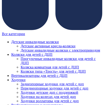
Все категории
Детские инвалидные коляски
Детские активные кресла-коляски
Детские инвалидные коляски с электроприводом
Коляски для детей с ДЦП
Прогулочные инвалидные коляски для детей с
ДЦП
Коляска комнатная для детей с ДЦП
Коляски типа «Трость» для детей с ДЦП
Вертикализаторы для детей с ДЦП
Ходунки
Заднеопорные ходунки для детей с дцп
Переднеопорные ходунки для детей с дцп
Ходунки детские дцп с поддержкой
Ходунки на колесах для детей дцп
Ходунки роллаторы для детей с дцп