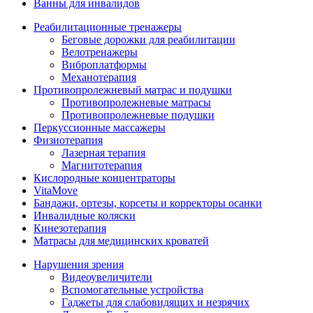
Ванны для инвалидов
Реабилитационные тренажеры
Беговые дорожки для реабилитации
Велотренажеры
Виброплатформы
Механотерапия
Противопролежневый матрас и подушки
Противопролежневые матрасы
Противопролежневые подушки
Перкуссионные массажеры
Физиотерапия
Лазерная терапия
Магнитотерапия
Кислородные концентраторы
VitaMove
Бандажи, ортезы, корсеты и корректоры осанки
Инвалидные коляски
Кинезотерапия
Матрасы для медицинских кроватей
Нарушения зрения
Видеоувеличители
Вспомогательные устройства
Гаджеты для слабовидящих и незрячих