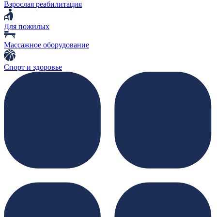
Взрослая реабилитация
Для пожилых
Массажное оборудование
Спорт и здоровье