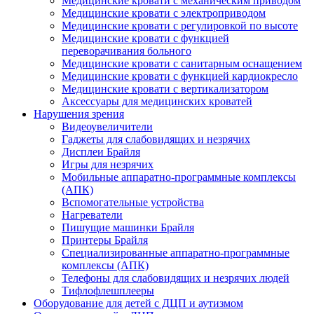
Медицинские кровати с механическим приводом
Медицинские кровати с электроприводом
Медицинские кровати с регулировкой по высоте
Медицинские кровати с функцией
переворачивания больного
Медицинские кровати с санитарным оснащением
Медицинские кровати с функцией кардиокресло
Медицинские кровати с вертикализатором
Аксессуары для медицинских кроватей
Нарушения зрения
Видеоувеличители
Гаджеты для слабовидящих и незрячих
Дисплеи Брайля
Игры для незрячих
Мобильные аппаратно-программные комплексы
(АПК)
Вспомогательные устройства
Нагреватели
Пишущие машинки Брайля
Принтеры Брайля
Специализированные аппаратно-программные
комплексы (АПК)
Телефоны для слабовидящих и незрячих людей
Тифлофлешплееры
Оборудование для детей с ДЦП и аутизмом