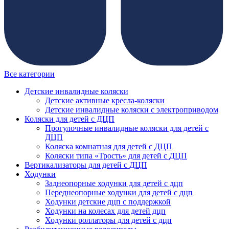
Все категории
Детские инвалидные коляски
Детские активные кресла-коляски
Детские инвалидные коляски с электроприводом
Коляски для детей с ДЦП
Прогулочные инвалидные коляски для детей с
ДЦП
Коляска комнатная для детей с ДЦП
Коляски типа «Трость» для детей с ДЦП
Вертикализаторы для детей с ДЦП
Ходунки
Заднеопорные ходунки для детей с дцп
Переднеопорные ходунки для детей с дцп
Ходунки детские дцп с поддержкой
Ходунки на колесах для детей дцп
Ходунки роллаторы для детей с дцп