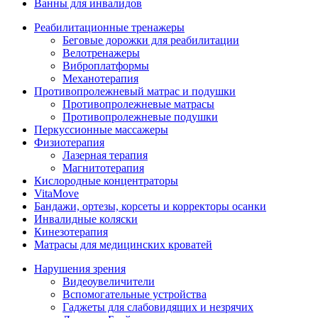
Ванны для инвалидов
Реабилитационные тренажеры
Беговые дорожки для реабилитации
Велотренажеры
Виброплатформы
Механотерапия
Противопролежневый матрас и подушки
Противопролежневые матрасы
Противопролежневые подушки
Перкуссионные массажеры
Физиотерапия
Лазерная терапия
Магнитотерапия
Кислородные концентраторы
VitaMove
Бандажи, ортезы, корсеты и корректоры осанки
Инвалидные коляски
Кинезотерапия
Матрасы для медицинских кроватей
Нарушения зрения
Видеоувеличители
Вспомогательные устройства
Гаджеты для слабовидящих и незрячих