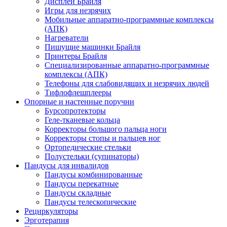
Дисплеи Брайля
Игры для незрячих
Мобильные аппаратно-программные комплексы
(АПК)
Нагреватели
Пишущие машинки Брайля
Принтеры Брайля
Специализированные аппаратно-программные
комплексы (АПК)
Телефоны для слабовидящих и незрячих людей
Тифлофлешплееры
Опорные и настенные поручни
Бурсопротекторы
Геле-тканевые кольца
Корректоры большого пальца ноги
Корректоры стопы и пальцев ног
Ортопедические стельки
Полустельки (супинаторы)
Пандусы для инвалидов
Пандусы комбинированные
Пандусы перекатные
Пандусы складные
Пандусы телескопические
Рециркуляторы
Эрготерапия