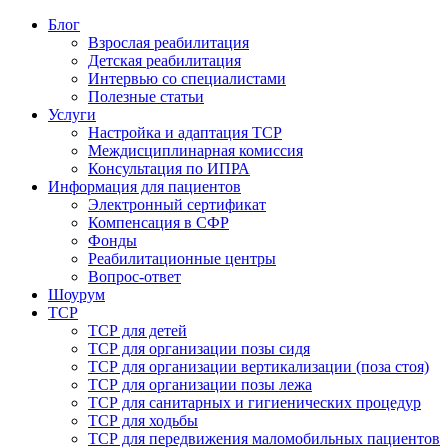
Блог
Взрослая реабилитация
Детская реабилитация
Интервью со специалистами
Полезные статьи
Услуги
Настройка и адаптация ТСР
Междисциплинарная комиссия
Консультация по ИПРА
Информация для пациентов
Электронный сертификат
Компенсация в СФР
Фонды
Реабилитационные центры
Вопрос-ответ
Шоурум
ТСР
ТСР для детей
ТСР для организации позы сидя
ТСР для организации вертикализации (поза стоя)
ТСР для организации позы лежа
ТСР для санитарных и гигиенических процедур
ТСР для ходьбы
ТСР для передвижения маломобильных пациентов