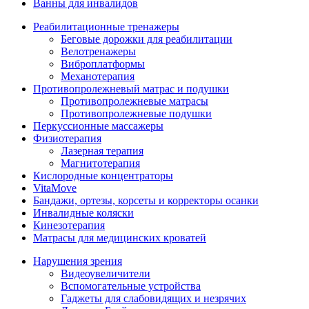
Ванны для инвалидов
Реабилитационные тренажеры
Беговые дорожки для реабилитации
Велотренажеры
Виброплатформы
Механотерапия
Противопролежневый матрас и подушки
Противопролежневые матрасы
Противопролежневые подушки
Перкуссионные массажеры
Физиотерапия
Лазерная терапия
Магнитотерапия
Кислородные концентраторы
VitaMove
Бандажи, ортезы, корсеты и корректоры осанки
Инвалидные коляски
Кинезотерапия
Матрасы для медицинских кроватей
Нарушения зрения
Видеоувеличители
Вспомогательные устройства
Гаджеты для слабовидящих и незрячих