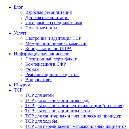
Блог
Взрослая реабилитация
Детская реабилитация
Интервью со специалистами
Полезные статьи
Услуги
Настройка и адаптация ТСР
Междисциплинарная комиссия
Консультация по ИПРА
Информация для пациентов
Электронный сертификат
Компенсация в СФР
Фонды
Реабилитационные центры
Вопрос-ответ
Шоурум
ТСР
ТСР для детей
ТСР для организации позы сидя
ТСР для организации вертикализации (поза стоя)
ТСР для организации позы лежа
ТСР для санитарных и гигиенических процедур
ТСР для ходьбы
ТСР для передвижения маломобильных пациентов