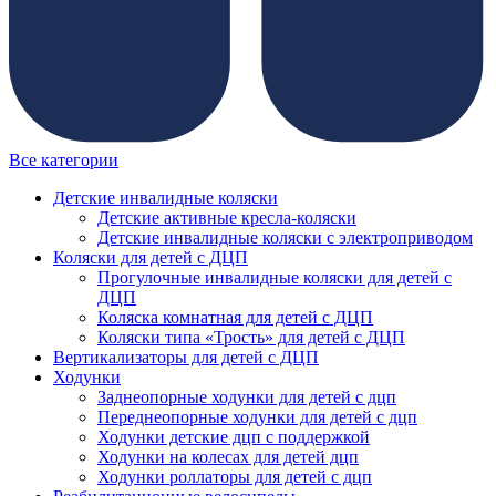
Все категории
Детские инвалидные коляски
Детские активные кресла-коляски
Детские инвалидные коляски с электроприводом
Коляски для детей с ДЦП
Прогулочные инвалидные коляски для детей с
ДЦП
Коляска комнатная для детей с ДЦП
Коляски типа «Трость» для детей с ДЦП
Вертикализаторы для детей с ДЦП
Ходунки
Заднеопорные ходунки для детей с дцп
Переднеопорные ходунки для детей с дцп
Ходунки детские дцп с поддержкой
Ходунки на колесах для детей дцп
Ходунки роллаторы для детей с дцп