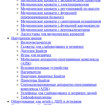
Медицинские кровати с механическим приводом
Медицинские кровати с электроприводом
Медицинские кровати с регулировкой по высоте
Медицинские кровати с функцией
переворачивания больного
Медицинские кровати с санитарным оснащением
Медицинские кровати с функцией кардиокресло
Медицинские кровати с вертикализатором
Аксессуары для медицинских кроватей
Нарушения зрения
Видеоувеличители
Гаджеты для слабовидящих и незрячих
Дисплеи Брайля
Игры для незрячих
Мобильные аппаратно-программные комплексы
(АПК)
Вспомогательные устройства
Нагреватели
Пишущие машинки Брайля
Принтеры Брайля
Специализированные аппаратно-программные
комплексы (АПК)
Телефоны для слабовидящих и незрячих людей
Тифлофлешплееры
Оборудование для детей с ДЦП и аутизмом