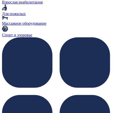
Взрослая реабилитация
Для пожилых
Массажное оборудование
Спорт и здоровье