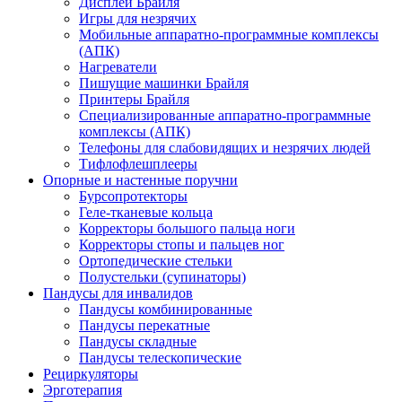
Дисплеи Брайля
Игры для незрячих
Мобильные аппаратно-программные комплексы
(АПК)
Нагреватели
Пишущие машинки Брайля
Принтеры Брайля
Специализированные аппаратно-программные
комплексы (АПК)
Телефоны для слабовидящих и незрячих людей
Тифлофлешплееры
Опорные и настенные поручни
Бурсопротекторы
Геле-тканевые кольца
Корректоры большого пальца ноги
Корректоры стопы и пальцев ног
Ортопедические стельки
Полустельки (супинаторы)
Пандусы для инвалидов
Пандусы комбинированные
Пандусы перекатные
Пандусы складные
Пандусы телескопические
Рециркуляторы
Эрготерапия