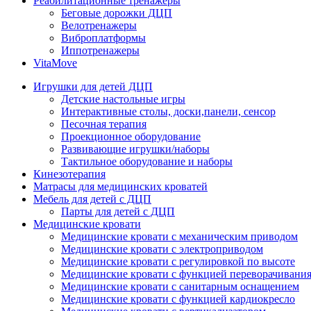
Реабилитационные тренажеры
Беговые дорожки ДЦП
Велотренажеры
Виброплатформы
Иппотренажеры
VitaMove
Игрушки для детей ДЦП
Детские настольные игры
Интерактивные столы, доски,панели, сенсор
Песочная терапия
Проекционное оборудование
Развивающие игрушки/наборы
Тактильное оборудование и наборы
Кинезотерапия
Матрасы для медицинских кроватей
Мебель для детей с ДЦП
Парты для детей с ДЦП
Медицинские кровати
Медицинские кровати с механическим приводом
Медицинские кровати с электроприводом
Медицинские кровати с регулировкой по высоте
Медицинские кровати с функцией переворачивания
Медицинские кровати с санитарным оснащением
Медицинские кровати с функцией кардиокресло