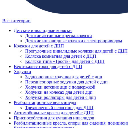
Все категории
Детские инвалидные коляски
Детские активные кресла-коляски
Детские инвалидные коляски с электроприводом
Коляски для детей с ДЦП
Прогулочные инвалидные коляски для детей с ДЦП
Коляска комнатная для детей с ДЦП
Коляски типа «Трость» для детей с ДЦП
Вертикализаторы для детей с ДЦП
Ходунки
Заднеопорные ходунки для детей с дцп
Переднеопорные ходунки для детей с дцп
Ходунки детские дцп с поддержкой
Ходунки на колесах для детей дцп
Ходунки роллаторы для детей с дцп
Реабилитационные велосипеды
Трехколесный велосипед для ДЦП
Автомобильные кресла для детей с ДЦП
Приспособления для купания инвалидов
Реабилитационные кресла, опоры для сидения, позицион