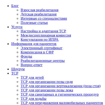
Блог
Взрослая реабилитация
Детская реабилитация
Интервью со специалистами
Полезные статьи
Услуги
Настройка и адаптация ТСР
Междисциплинарная комиссия
Консультация по ИПРА
Информация для пациентов
Электронный сертификат
Компенсация в СФР
Фонды
Реабилитационные центры
Вопрос-ответ
Шоурум
ТСР
ТСР для детей
ТСР для организации позы сидя
ТСР для организации вертикализации (поза стоя)
ТСР для организации позы лежа
ТСР для санитарных и гигиенических процедур
ТСР для ходьбы
ТСР для передвижения маломобильных пациентов