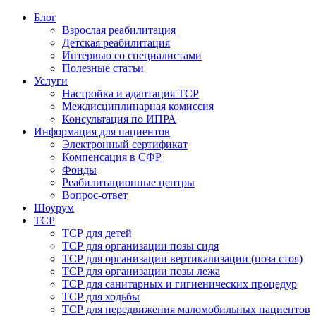
Блог
Взрослая реабилитация
Детская реабилитация
Интервью со специалистами
Полезные статьи
Услуги
Настройка и адаптация ТСР
Междисциплинарная комиссия
Консультация по ИПРА
Информация для пациентов
Электронный сертификат
Компенсация в СФР
Фонды
Реабилитационные центры
Вопрос-ответ
Шоурум
ТСР
ТСР для детей
ТСР для организации позы сидя
ТСР для организации вертикализации (поза стоя)
ТСР для организации позы лежа
ТСР для санитарных и гигиенических процедур
ТСР для ходьбы
ТСР для передвижения маломобильных пациентов