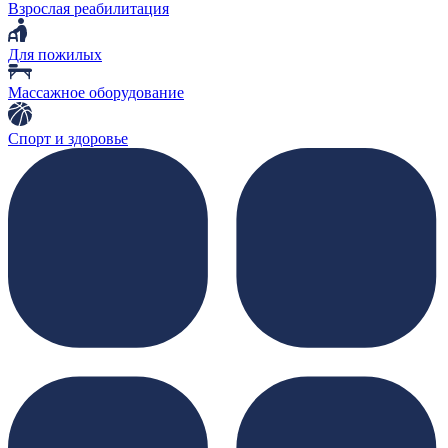
Взрослая реабилитация
Для пожилых
Массажное оборудование
Спорт и здоровье