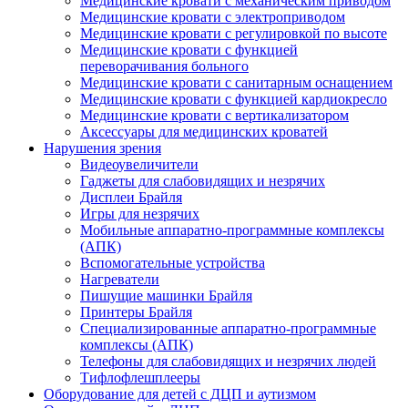
Медицинские кровати с механическим приводом
Медицинские кровати с электроприводом
Медицинские кровати с регулировкой по высоте
Медицинские кровати с функцией
переворачивания больного
Медицинские кровати с санитарным оснащением
Медицинские кровати с функцией кардиокресло
Медицинские кровати с вертикализатором
Аксессуары для медицинских кроватей
Нарушения зрения
Видеоувеличители
Гаджеты для слабовидящих и незрячих
Дисплеи Брайля
Игры для незрячих
Мобильные аппаратно-программные комплексы
(АПК)
Вспомогательные устройства
Нагреватели
Пишущие машинки Брайля
Принтеры Брайля
Специализированные аппаратно-программные
комплексы (АПК)
Телефоны для слабовидящих и незрячих людей
Тифлофлешплееры
Оборудование для детей с ДЦП и аутизмом