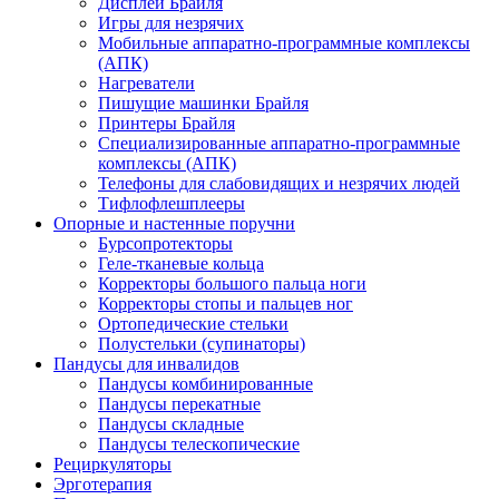
Дисплеи Брайля
Игры для незрячих
Мобильные аппаратно-программные комплексы
(АПК)
Нагреватели
Пишущие машинки Брайля
Принтеры Брайля
Специализированные аппаратно-программные
комплексы (АПК)
Телефоны для слабовидящих и незрячих людей
Тифлофлешплееры
Опорные и настенные поручни
Бурсопротекторы
Геле-тканевые кольца
Корректоры большого пальца ноги
Корректоры стопы и пальцев ног
Ортопедические стельки
Полустельки (супинаторы)
Пандусы для инвалидов
Пандусы комбинированные
Пандусы перекатные
Пандусы складные
Пандусы телескопические
Рециркуляторы
Эрготерапия