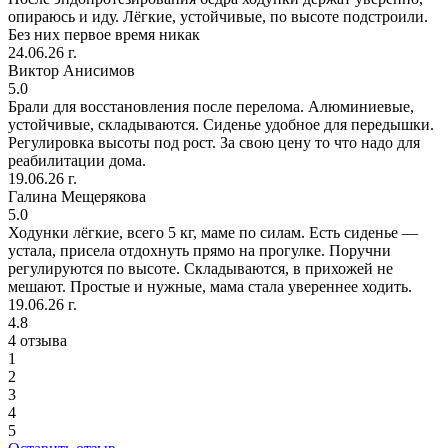
опираюсь и иду. Лёгкие, устойчивые, по высоте подстроили.
Без них первое время никак
24.06.26 г.
Виктор Анисимов
5.0
Брали для восстановления после перелома. Алюминиевые,
устойчивые, складываются. Сиденье удобное для передышки.
Регулировка высоты под рост. За свою цену то что надо для
реабилитации дома.
19.06.26 г.
Галина Мещерякова
5.0
Ходунки лёгкие, всего 5 кг, маме по силам. Есть сиденье —
устала, присела отдохнуть прямо на прогулке. Поручни
регулируются по высоте. Складываются, в прихожей не
мешают. Простые и нужные, мама стала увереннее ходить.
19.06.26 г.
4.8
4 отзыва
1
2
3
4
5