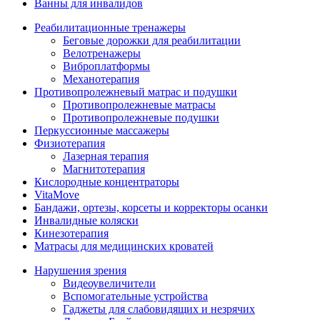
Ванны для инвалидов
Реабилитационные тренажеры
Беговые дорожки для реабилитации
Велотренажеры
Виброплатформы
Механотерапия
Противопролежневый матрас и подушки
Противопролежневые матрасы
Противопролежневые подушки
Перкуссионные массажеры
Физиотерапия
Лазерная терапия
Магнитотерапия
Кислородные концентраторы
VitaMove
Бандажи, ортезы, корсеты и корректоры осанки
Инвалидные коляски
Кинезотерапия
Матрасы для медицинских кроватей
Нарушения зрения
Видеоувеличители
Вспомогательные устройства
Гаджеты для слабовидящих и незрячих