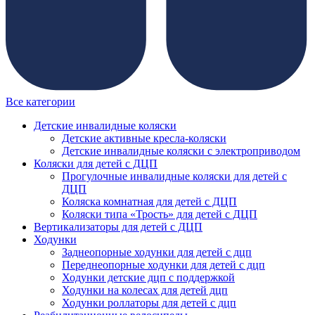
Все категории
Детские инвалидные коляски
Детские активные кресла-коляски
Детские инвалидные коляски с электроприводом
Коляски для детей с ДЦП
Прогулочные инвалидные коляски для детей с
ДЦП
Коляска комнатная для детей с ДЦП
Коляски типа «Трость» для детей с ДЦП
Вертикализаторы для детей с ДЦП
Ходунки
Заднеопорные ходунки для детей с дцп
Переднеопорные ходунки для детей с дцп
Ходунки детские дцп с поддержкой
Ходунки на колесах для детей дцп
Ходунки роллаторы для детей с дцп