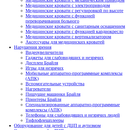
Медицинские кровати с механическим приводом
Медицинские кровати с электроприводом
Медицинские кровати с регулировкой по высоте
Медицинские кровати с функцией
переворачивания больного
Медицинские кровати с санитарным оснащением
Медицинские кровати с функцией кардиокресло
Медицинские кровати с вертикализатором
Аксессуары для медицинских кроватей
Нарушения зрения
Видеоувеличители
Гаджеты для слабовидящих и незрячих
Дисплеи Брайля
Игры для незрячих
Мобильные аппаратно-программные комплексы
(АПК)
Вспомогательные устройства
Нагреватели
Пишущие машинки Брайля
Принтеры Брайля
Специализированные аппаратно-программные
комплексы (АПК)
Телефоны для слабовидящих и незрячих людей
Тифлофлешплееры
Оборудование для детей с ДЦП и аутизмом