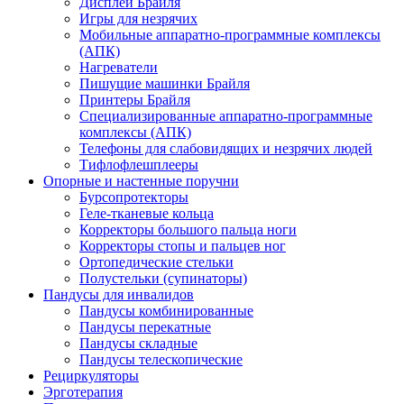
Дисплеи Брайля
Игры для незрячих
Мобильные аппаратно-программные комплексы
(АПК)
Нагреватели
Пишущие машинки Брайля
Принтеры Брайля
Специализированные аппаратно-программные
комплексы (АПК)
Телефоны для слабовидящих и незрячих людей
Тифлофлешплееры
Опорные и настенные поручни
Бурсопротекторы
Геле-тканевые кольца
Корректоры большого пальца ноги
Корректоры стопы и пальцев ног
Ортопедические стельки
Полустельки (супинаторы)
Пандусы для инвалидов
Пандусы комбинированные
Пандусы перекатные
Пандусы складные
Пандусы телескопические
Рециркуляторы
Эрготерапия