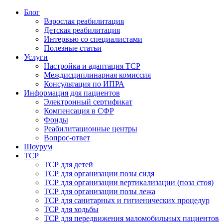
Блог
Взрослая реабилитация
Детская реабилитация
Интервью со специалистами
Полезные статьи
Услуги
Настройка и адаптация ТСР
Междисциплинарная комиссия
Консультация по ИПРА
Информация для пациентов
Электронный сертификат
Компенсация в СФР
Фонды
Реабилитационные центры
Вопрос-ответ
Шоурум
ТСР
ТСР для детей
ТСР для организации позы сидя
ТСР для организации вертикализации (поза стоя)
ТСР для организации позы лежа
ТСР для санитарных и гигиенических процедур
ТСР для ходьбы
ТСР для передвижения маломобильных пациентов