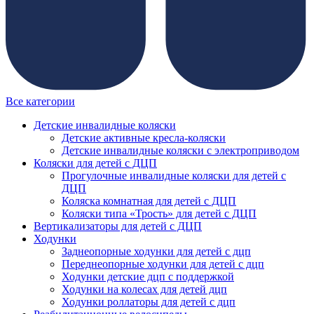
Все категории
Детские инвалидные коляски
Детские активные кресла-коляски
Детские инвалидные коляски с электроприводом
Коляски для детей с ДЦП
Прогулочные инвалидные коляски для детей с
ДЦП
Коляска комнатная для детей с ДЦП
Коляски типа «Трость» для детей с ДЦП
Вертикализаторы для детей с ДЦП
Ходунки
Заднеопорные ходунки для детей с дцп
Переднеопорные ходунки для детей с дцп
Ходунки детские дцп с поддержкой
Ходунки на колесах для детей дцп
Ходунки роллаторы для детей с дцп