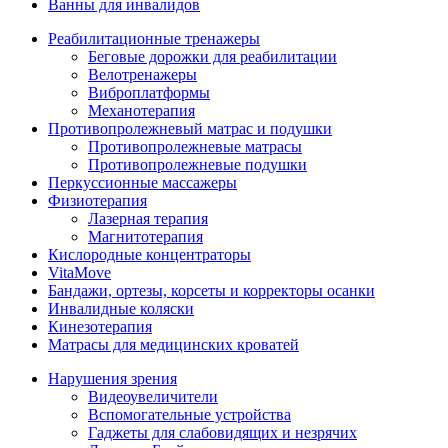
Ванны для инвалидов
Реабилитационные тренажеры
Беговые дорожки для реабилитации
Велотренажеры
Виброплатформы
Механотерапия
Противопролежневый матрас и подушки
Противопролежневые матрасы
Противопролежневые подушки
Перкуссионные массажеры
Физиотерапия
Лазерная терапия
Магнитотерапия
Кислородные концентраторы
VitaMove
Бандажи, ортезы, корсеты и корректоры осанки
Инвалидные коляски
Кинезотерапия
Матрасы для медицинских кроватей
Нарушения зрения
Видеоувеличители
Вспомогательные устройства
Гаджеты для слабовидящих и незрячих