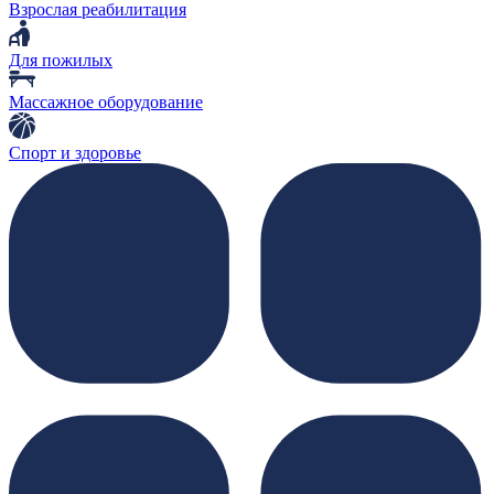
Взрослая реабилитация
Для пожилых
Массажное оборудование
Спорт и здоровье