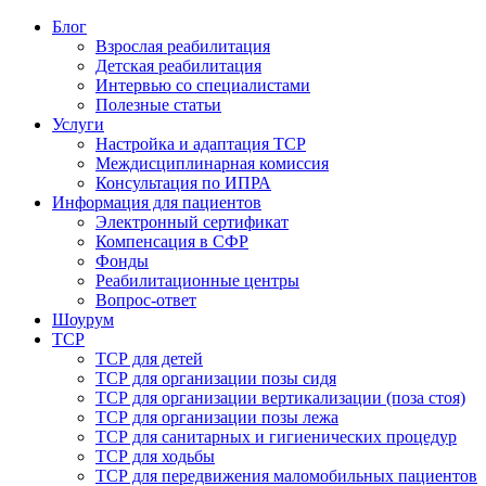
Блог
Взрослая реабилитация
Детская реабилитация
Интервью со специалистами
Полезные статьи
Услуги
Настройка и адаптация ТСР
Междисциплинарная комиссия
Консультация по ИПРА
Информация для пациентов
Электронный сертификат
Компенсация в СФР
Фонды
Реабилитационные центры
Вопрос-ответ
Шоурум
ТСР
ТСР для детей
ТСР для организации позы сидя
ТСР для организации вертикализации (поза стоя)
ТСР для организации позы лежа
ТСР для санитарных и гигиенических процедур
ТСР для ходьбы
ТСР для передвижения маломобильных пациентов