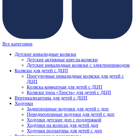
Все категории
Детские инвалидные коляски
Детские активные кресла-коляски
Детские инвалидные коляски с электроприводом
Коляски для детей с ДЦП
Прогулочные инвалидные коляски для детей с
ДЦП
Коляска комнатная для детей с ДЦП
Коляски типа «Трость» для детей с ДЦП
Вертикализаторы для детей с ДЦП
Ходунки
Заднеопорные ходунки для детей с дцп
Переднеопорные ходунки для детей с дцп
Ходунки детские дцп с поддержкой
Ходунки на колесах для детей дцп
Ходунки роллаторы для детей с дцп