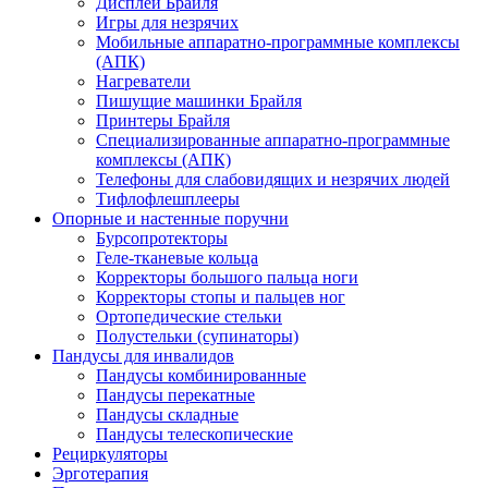
Дисплеи Брайля
Игры для незрячих
Мобильные аппаратно-программные комплексы
(АПК)
Нагреватели
Пишущие машинки Брайля
Принтеры Брайля
Специализированные аппаратно-программные
комплексы (АПК)
Телефоны для слабовидящих и незрячих людей
Тифлофлешплееры
Опорные и настенные поручни
Бурсопротекторы
Геле-тканевые кольца
Корректоры большого пальца ноги
Корректоры стопы и пальцев ног
Ортопедические стельки
Полустельки (супинаторы)
Пандусы для инвалидов
Пандусы комбинированные
Пандусы перекатные
Пандусы складные
Пандусы телескопические
Рециркуляторы
Эрготерапия