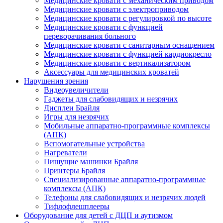
Медицинские кровати с механическим приводом
Медицинские кровати с электроприводом
Медицинские кровати с регулировкой по высоте
Медицинские кровати с функцией
переворачивания больного
Медицинские кровати с санитарным оснащением
Медицинские кровати с функцией кардиокресло
Медицинские кровати с вертикализатором
Аксессуары для медицинских кроватей
Нарушения зрения
Видеоувеличители
Гаджеты для слабовидящих и незрячих
Дисплеи Брайля
Игры для незрячих
Мобильные аппаратно-программные комплексы
(АПК)
Вспомогательные устройства
Нагреватели
Пишущие машинки Брайля
Принтеры Брайля
Специализированные аппаратно-программные
комплексы (АПК)
Телефоны для слабовидящих и незрячих людей
Тифлофлешплееры
Оборудование для детей с ДЦП и аутизмом