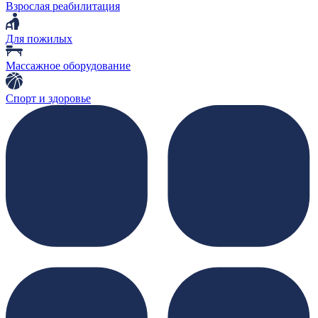
Взрослая реабилитация
Для пожилых
Массажное оборудование
Спорт и здоровье