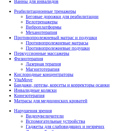
Ванны для инвалидов
Реабилитационные тренажеры
Беговые дорожки для реабилитации
Велотренажеры
Виброплатформы
Механотерапия
Противопролежневый матрас и подушки
Противопролежневые матрасы
Противопролежневые подушки
Перкуссионные массажеры
Физиотерапия
Лазерная терапия
Магнитотерапия
Кислородные концентраторы
VitaMove
Бандажи, ортезы, корсеты и корректоры осанки
Инвалидные коляски
Кинезотерапия
Матрасы для медицинских кроватей
Нарушения зрения
Видеоувеличители
Вспомогательные устройства
Гаджеты для слабовидящих и незрячих