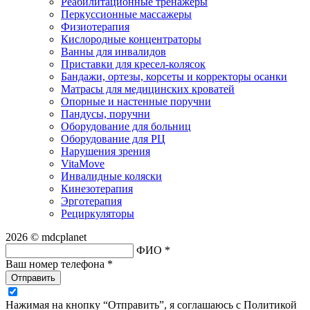
Реабилитационные тренажеры
Перкуссионные массажеры
Физиотерапия
Кислородные концентраторы
Ванны для инвалидов
Приставки для кресел-колясок
Бандажи, ортезы, корсеты и корректоры осанки
Матрасы для медицинских кроватей
Опорные и настенные поручни
Пандусы, поручни
Оборудование для больниц
Оборудование для РЦ
Нарушения зрения
VitaMove
Инвалидные коляски
Кинезотерапия
Эрготерапия
Рециркуляторы
2026 © mdcplanet
ФИО *
Ваш номер телефона *
Отправить
Нажимая на кнопку “Отправить”, я соглашаюсь с Политикой