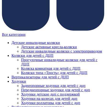
Все категории
Детские инвалидные коляски
Детские активные кресла-коляски
Детские инвалидные коляски с электроприводом
Коляски для детей с ДЦП
Прогулочные инвалидные коляски для детей с
ДЦП
Коляска комнатная для детей с ДЦП
Коляски типа «Трость» для детей с ДЦП
Вертикализаторы для детей с ДЦП
Ходунки
Заднеопорные ходунки для детей с дцп
Переднеопорные ходунки для детей с дцп
Ходунки детские дцп с поддержкой
Ходунки на колесах для детей дцп
Ходунки роллаторы для детей с дцп