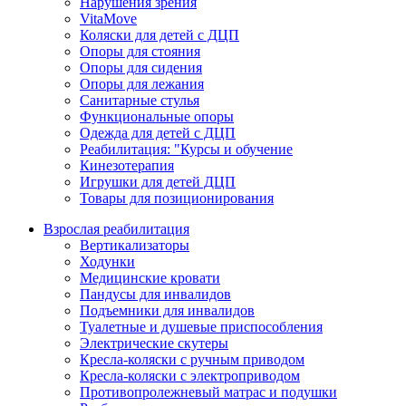
Нарушения зрения
VitaMove
Коляски для детей с ДЦП
Опоры для стояния
Опоры для сидения
Опоры для лежания
Санитарные стулья
Функциональные опоры
Одежда для детей с ДЦП
Реабилитация: "Курсы и обучение
Кинезотерапия
Игрушки для детей ДЦП
Товары для позиционирования
Взрослая реабилитация
Вертикализаторы
Ходунки
Медицинские кровати
Пандусы для инвалидов
Подъемники для инвалидов
Туалетные и душевые приспособления
Электрические скутеры
Кресла-коляски с ручным приводом
Кресла-коляски с электроприводом
Противопролежневый матрас и подушки