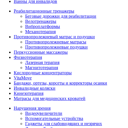
Ванны для инвалидов
Реабилитационные тренажеры
Беговые дорожки для реабилитации
Велотренажеры
Виброплатформы
Механотерапия
Противопролежневый матрас и подушки
Противопролежневые матрасы
Противопролежневые подушки
Перкуссионные массажеры
Физиотерапия
Лазерная терапия
Магнитотерапия
Кислородные концентраторы
VitaMove
Бандажи, ортезы, корсеты и корректоры осанки
Инвалидные коляски
Кинезотерапия
Матрасы для медицинских кроватей
Нарушения зрения
Видеоувеличители
Вспомогательные устройства
Гаджеты для слабовидящих и незрячих