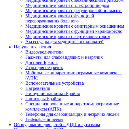
Медицинские кровати с механическим приводом
Медицинские кровати с электроприводом
Медицинские кровати с регулировкой по высоте
Медицинские кровати с функцией
переворачивания больного
Медицинские кровати с санитарным оснащением
Медицинские кровати с функцией кардиокресло
Медицинские кровати с вертикализатором
Аксессуары для медицинских кроватей
Нарушения зрения
Видеоувеличители
Гаджеты для слабовидящих и незрячих
Дисплеи Брайля
Игры для незрячих
Мобильные аппаратно-программные комплексы
(АПК)
Вспомогательные устройства
Нагреватели
Пишущие машинки Брайля
Принтеры Брайля
Специализированные аппаратно-программные
комплексы (АПК)
Телефоны для слабовидящих и незрячих людей
Тифлофлешплееры
Оборудование для детей с ДЦП и аутизмом