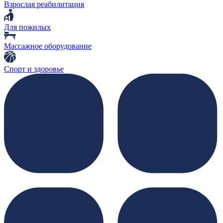
Взрослая реабилитация
Для пожилых
Массажное оборудование
Спорт и здоровье