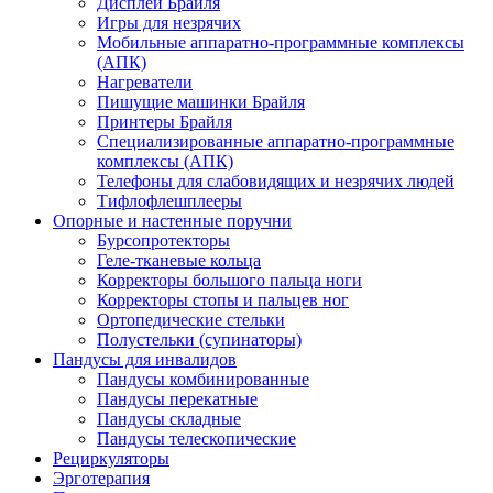
Дисплеи Брайля
Игры для незрячих
Мобильные аппаратно-программные комплексы
(АПК)
Нагреватели
Пишущие машинки Брайля
Принтеры Брайля
Специализированные аппаратно-программные
комплексы (АПК)
Телефоны для слабовидящих и незрячих людей
Тифлофлешплееры
Опорные и настенные поручни
Бурсопротекторы
Геле-тканевые кольца
Корректоры большого пальца ноги
Корректоры стопы и пальцев ног
Ортопедические стельки
Полустельки (супинаторы)
Пандусы для инвалидов
Пандусы комбинированные
Пандусы перекатные
Пандусы складные
Пандусы телескопические
Рециркуляторы
Эрготерапия