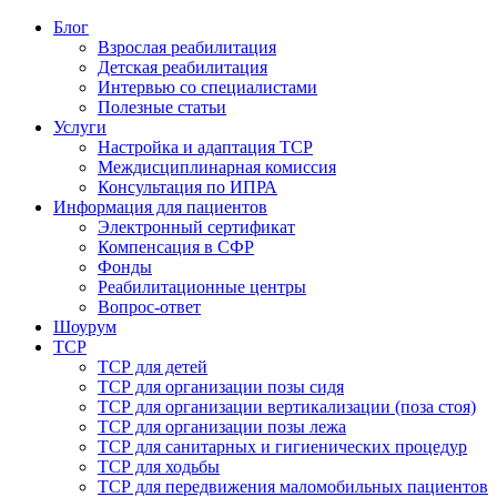
Блог
Взрослая реабилитация
Детская реабилитация
Интервью со специалистами
Полезные статьи
Услуги
Настройка и адаптация ТСР
Междисциплинарная комиссия
Консультация по ИПРА
Информация для пациентов
Электронный сертификат
Компенсация в СФР
Фонды
Реабилитационные центры
Вопрос-ответ
Шоурум
ТСР
ТСР для детей
ТСР для организации позы сидя
ТСР для организации вертикализации (поза стоя)
ТСР для организации позы лежа
ТСР для санитарных и гигиенических процедур
ТСР для ходьбы
ТСР для передвижения маломобильных пациентов