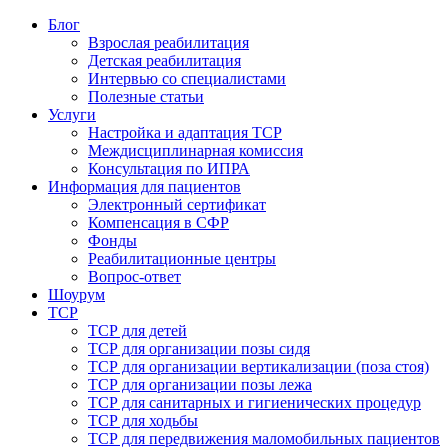
Блог
Взрослая реабилитация
Детская реабилитация
Интервью со специалистами
Полезные статьи
Услуги
Настройка и адаптация ТСР
Междисциплинарная комиссия
Консультация по ИПРА
Информация для пациентов
Электронный сертификат
Компенсация в СФР
Фонды
Реабилитационные центры
Вопрос-ответ
Шоурум
ТСР
ТСР для детей
ТСР для организации позы сидя
ТСР для организации вертикализации (поза стоя)
ТСР для организации позы лежа
ТСР для санитарных и гигиенических процедур
ТСР для ходьбы
ТСР для передвижения маломобильных пациентов