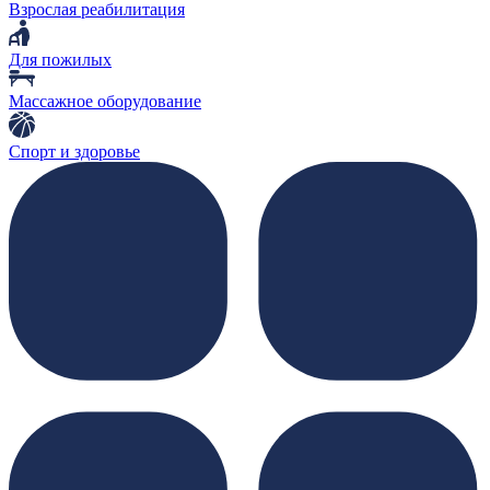
Взрослая реабилитация
Для пожилых
Массажное оборудование
Спорт и здоровье