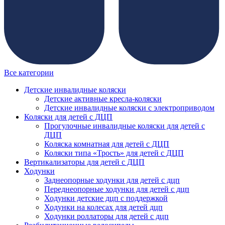
Все категории
Детские инвалидные коляски
Детские активные кресла-коляски
Детские инвалидные коляски с электроприводом
Коляски для детей с ДЦП
Прогулочные инвалидные коляски для детей с
ДЦП
Коляска комнатная для детей с ДЦП
Коляски типа «Трость» для детей с ДЦП
Вертикализаторы для детей с ДЦП
Ходунки
Заднеопорные ходунки для детей с дцп
Переднеопорные ходунки для детей с дцп
Ходунки детские дцп с поддержкой
Ходунки на колесах для детей дцп
Ходунки роллаторы для детей с дцп