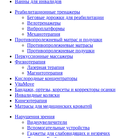
Ванны для инвалидов
Реабилитационные тренажеры
Беговые дорожки для реабилитации
Велотренажеры
Виброплатформы
Механотерапия
Противопролежневый матрас и подушки
Противопролежневые матрасы
Противопролежневые подушки
Перкуссионные массажеры
Физиотерапия
Лазерная терапия
Магнитотерапия
Кислородные концентраторы
VitaMove
Бандажи, ортезы, корсеты и корректоры осанки
Инвалидные коляски
Кинезотерапия
Матрасы для медицинских кроватей
Нарушения зрения
Видеоувеличители
Вспомогательные устройства
Гаджеты для слабовидящих и незрячих