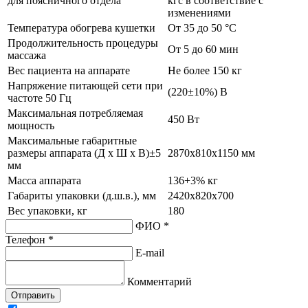
для поясничного отдела
кгс в соответствие с
изменениями
Температура обогрева кушетки
От 35 до 50 °С
Продолжительность процедуры
От 5 до 60 мин
массажа
Вес пациента на аппарате
Не более 150 кг
Напряжение питающей сети при
(220±10%) В
частоте 50 Гц
Максимальная потребляемая
450 Вт
мощность
Максимальные габаритные
размеры аппарата (Д х Ш х В)±5
2870х810х1150 мм
мм
Масса аппарата
136+3% кг
Габариты упаковки (д.ш.в.), мм
2420х820х700
Вес упаковки, кг
180
ФИО *
Телефон *
E-mail
Комментарий
Отправить