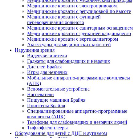
Медицинские кровати с механическим приводом
Медицинские кровати с электроприводом
Медицинские кровати с регулировкой по высоте
Медицинские кровати с функцией
переворачивания больного
Медицинские кровати с санитарным оснащением
Медицинские кровати с функцией кардиокресло
Медицинские кровати с вертикализатором
Аксессуары для медицинских кроватей
Нарушения зрения
Видеоувеличители
Гаджеты для слабовидящих и незрячих
Дисплеи Брайля
Игры для незрячих
Мобильные аппаратно-программные комплексы
(АПК)
Вспомогательные устройства
Нагреватели
Пишущие машинки Брайля
Принтеры Брайля
Специализированные аппаратно-программные
комплексы (АПК)
Телефоны для слабовидящих и незрячих людей
Тифлофлешплееры
Оборудование для детей с ДЦП и аутизмом