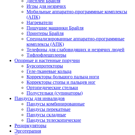
Дисплеи Брайля
Игры для незрячих
Мобильные аппаратно-программные комплексы
(АПК)
Нагреватели
Пишущие машинки Брайля
Принтеры Брайля
Специализированные аппаратно-программные
комплексы (АПК)
Телефоны для слабовидящих и незрячих людей
Тифлофлешплееры
Опорные и настенные поручни
Бурсопротекторы
Геле-тканевые кольца
Корректоры большого пальца ноги
Корректоры стопы и пальцев ног
Ортопедические стельки
Полустельки (супинаторы)
Пандусы для инвалидов
Пандусы комбинированные
Пандусы перекатные
Пандусы складные
Пандусы телескопические
Рециркуляторы
Эрготерапия