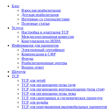
Блог
Взрослая реабилитация
Детская реабилитация
Интервью со специалистами
Полезные статьи
Услуги
Настройка и адаптация ТСР
Междисциплинарная комиссия
Консультация по ИПРА
Информация для пациентов
Электронный сертификат
Компенсация в СФР
Фонды
Реабилитационные центры
Вопрос-ответ
Шоурум
ТСР
ТСР для детей
ТСР для организации позы сидя
ТСР для организации вертикализации (поза стоя)
ТСР для организации позы лежа
ТСР для санитарных и гигиенических процедур
ТСР для ходьбы
ТСР для передвижения маломобильных пациентов