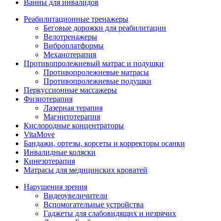
Ванны для инвалидов
Реабилитационные тренажеры
Беговые дорожки для реабилитации
Велотренажеры
Виброплатформы
Механотерапия
Противопролежневый матрас и подушки
Противопролежневые матрасы
Противопролежневые подушки
Перкуссионные массажеры
Физиотерапия
Лазерная терапия
Магнитотерапия
Кислородные концентраторы
VitaMove
Бандажи, ортезы, корсеты и корректоры осанки
Инвалидные коляски
Кинезотерапия
Матрасы для медицинских кроватей
Нарушения зрения
Видеоувеличители
Вспомогательные устройства
Гаджеты для слабовидящих и незрячих