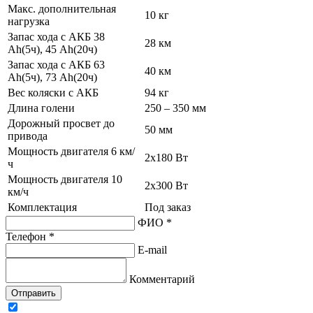
Макс. дополнительная
10 кг
нагрузка
Запас хода с АКБ 38
28 км
Аh(5ч), 45 Аh(20ч)
Запас хода с АКБ 63
40 км
Аh(5ч), 73 Аh(20ч)
Вес коляски с АКБ
94 кг
Длина голени
250 – 350 мм
Дорожный просвет до
50 мм
привода
Мощность двигателя 6 км/
2х180 Вт
ч
Мощность двигателя 10
2х300 Вт
км/ч
Комплектация
Под заказ
ФИО *
Телефон *
E-mail
Комментарий
Отправить