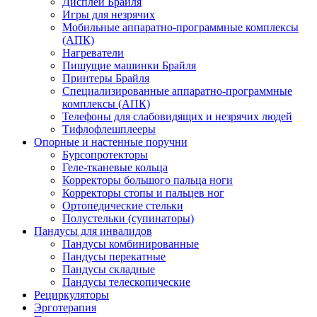
Дисплеи Брайля
Игры для незрячих
Мобильные аппаратно-программные комплексы
(АПК)
Нагреватели
Пишущие машинки Брайля
Принтеры Брайля
Специализированные аппаратно-программные
комплексы (АПК)
Телефоны для слабовидящих и незрячих людей
Тифлофлешплееры
Опорные и настенные поручни
Бурсопротекторы
Геле-тканевые кольца
Корректоры большого пальца ноги
Корректоры стопы и пальцев ног
Ортопедические стельки
Полустельки (супинаторы)
Пандусы для инвалидов
Пандусы комбинированные
Пандусы перекатные
Пандусы складные
Пандусы телескопические
Рециркуляторы
Эрготерапия