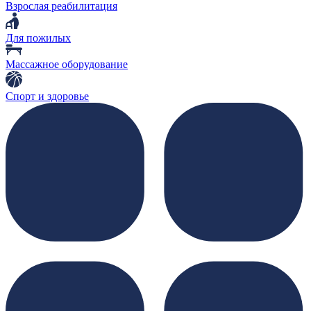
Взрослая реабилитация
Для пожилых
Массажное оборудование
Спорт и здоровье