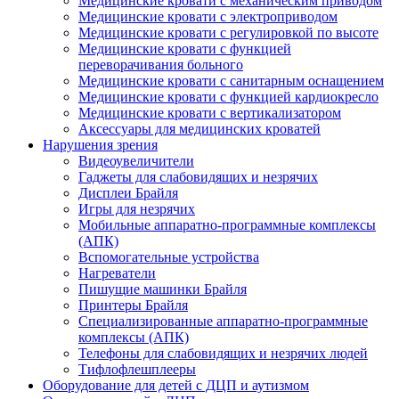
Медицинские кровати с механическим приводом
Медицинские кровати с электроприводом
Медицинские кровати с регулировкой по высоте
Медицинские кровати с функцией
переворачивания больного
Медицинские кровати с санитарным оснащением
Медицинские кровати с функцией кардиокресло
Медицинские кровати с вертикализатором
Аксессуары для медицинских кроватей
Нарушения зрения
Видеоувеличители
Гаджеты для слабовидящих и незрячих
Дисплеи Брайля
Игры для незрячих
Мобильные аппаратно-программные комплексы
(АПК)
Вспомогательные устройства
Нагреватели
Пишущие машинки Брайля
Принтеры Брайля
Специализированные аппаратно-программные
комплексы (АПК)
Телефоны для слабовидящих и незрячих людей
Тифлофлешплееры
Оборудование для детей с ДЦП и аутизмом