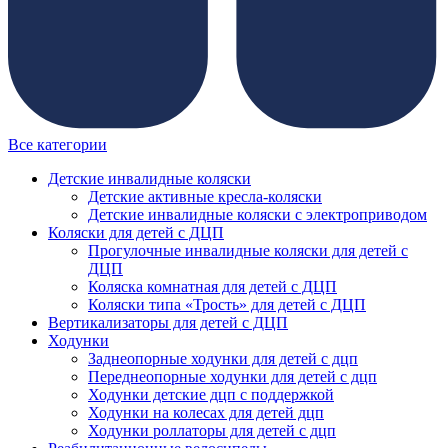
Все категории
Детские инвалидные коляски
Детские активные кресла-коляски
Детские инвалидные коляски с электроприводом
Коляски для детей с ДЦП
Прогулочные инвалидные коляски для детей с
ДЦП
Коляска комнатная для детей с ДЦП
Коляски типа «Трость» для детей с ДЦП
Вертикализаторы для детей с ДЦП
Ходунки
Заднеопорные ходунки для детей с дцп
Переднеопорные ходунки для детей с дцп
Ходунки детские дцп с поддержкой
Ходунки на колесах для детей дцп
Ходунки роллаторы для детей с дцп