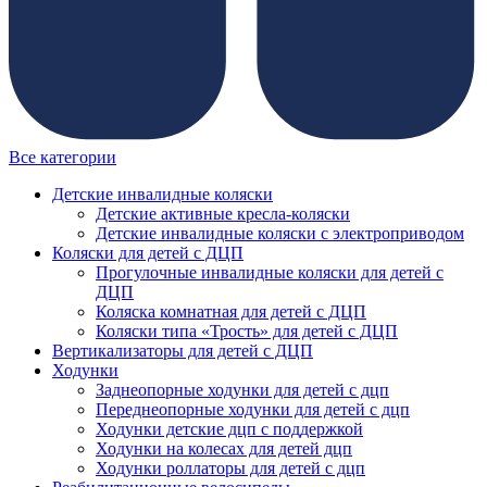
Все категории
Детские инвалидные коляски
Детские активные кресла-коляски
Детские инвалидные коляски с электроприводом
Коляски для детей с ДЦП
Прогулочные инвалидные коляски для детей с
ДЦП
Коляска комнатная для детей с ДЦП
Коляски типа «Трость» для детей с ДЦП
Вертикализаторы для детей с ДЦП
Ходунки
Заднеопорные ходунки для детей с дцп
Переднеопорные ходунки для детей с дцп
Ходунки детские дцп с поддержкой
Ходунки на колесах для детей дцп
Ходунки роллаторы для детей с дцп