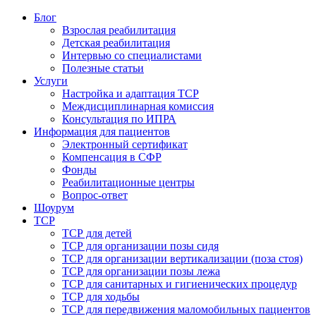
Блог
Взрослая реабилитация
Детская реабилитация
Интервью со специалистами
Полезные статьи
Услуги
Настройка и адаптация ТСР
Междисциплинарная комиссия
Консультация по ИПРА
Информация для пациентов
Электронный сертификат
Компенсация в СФР
Фонды
Реабилитационные центры
Вопрос-ответ
Шоурум
ТСР
ТСР для детей
ТСР для организации позы сидя
ТСР для организации вертикализации (поза стоя)
ТСР для организации позы лежа
ТСР для санитарных и гигиенических процедур
ТСР для ходьбы
ТСР для передвижения маломобильных пациентов