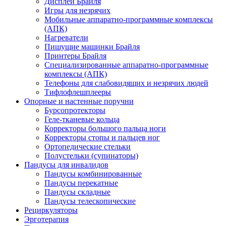
Дисплеи Брайля
Игры для незрячих
Мобильные аппаратно-программные комплексы
(АПК)
Нагреватели
Пишущие машинки Брайля
Принтеры Брайля
Специализированные аппаратно-программные
комплексы (АПК)
Телефоны для слабовидящих и незрячих людей
Тифлофлешплееры
Опорные и настенные поручни
Бурсопротекторы
Геле-тканевые кольца
Корректоры большого пальца ноги
Корректоры стопы и пальцев ног
Ортопедические стельки
Полустельки (супинаторы)
Пандусы для инвалидов
Пандусы комбинированные
Пандусы перекатные
Пандусы складные
Пандусы телескопические
Рециркуляторы
Эрготерапия