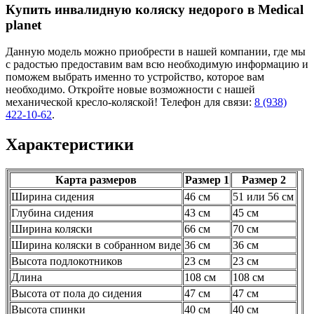
Купить инвалидную коляску недорого в Medical
planet
Данную модель можно приобрести в нашей компании, где мы
с радостью предоставим вам всю необходимую информацию и
поможем выбрать именно то устройство, которое вам
необходимо. Откройте новые возможности с нашей
механической кресло-коляской! Телефон для связи:
8 (938)
422-10-62
.
Характеристики
Карта размеров
Размер 1
Размер 2
Ширина сидения
46 см
51 или 56 см
Глубина сидения
43 см
45 см
Ширина коляски
66 см
70 см
Ширина коляски в собранном виде
36 см
36 см
Высота подлокотников
23 см
23 см
Длина
108 см
108 см
Высота от пола до сидения
47 см
47 см
Высота спинки
40 см
40 см