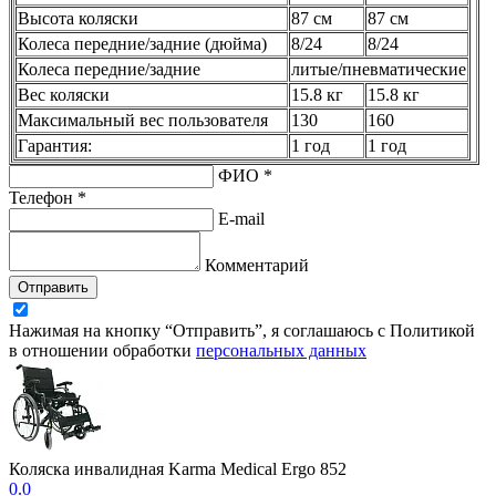
Высота коляски
87 см
87 см
Колеса передние/задние (дюйма)
8/24
8/24
Колеса передние/задние
литые/пневматические
Вес коляски
15.8 кг
15.8 кг
Максимальный вес пользователя
130
160
Гарантия:
1 год
1 год
ФИО *
Телефон *
E-mail
Комментарий
Отправить
Нажимая на кнопку “Отправить”, я соглашаюсь с Политикой
в отношении обработки
персональных данных
Коляска инвалидная Karma Medical Ergo 852
0.0