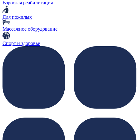
Взрослая реабилитация
Для пожилых
Массажное оборудование
Спорт и здоровье