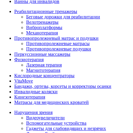
Ванны для инвалидов
Реабилитационные тренажеры
Беговые дорожки для реабилитации
Велотренажеры
Виброплатформы
Механотерапия
Противопролежневый матрас и подушки
Противопролежневые матрасы
Противопролежневые подушки
Перкуссионные массажеры
Физиотерапия
Лазерная терапия
Магнитотерапия
Кислородные концентраторы
VitaMove
Бандажи, ортезы, корсеты и корректоры осанки
Инвалидные коляски
Кинезотерапия
Матрасы для медицинских кроватей
Нарушения зрения
Видеоувеличители
Вспомогательные устройства
Гаджеты для слабовидящих и незрячих