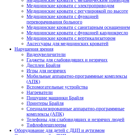
Медицинские кровати с механическим приводом
Медицинские кровати с электроприводом
Медицинские кровати с регулировкой по высоте
Медицинские кровати с функцией
переворачивания больного
Медицинские кровати с санитарным оснащением
Медицинские кровати с функцией кардиокресло
Медицинские кровати с вертикализатором
Аксессуары для медицинских кроватей
Нарушения зрения
Видеоувеличители
Гаджеты для слабовидящих и незрячих
Дисплеи Брайля
Игры для незрячих
Мобильные аппаратно-программные комплексы
(АПК)
Вспомогательные устройства
Нагреватели
Пишущие машинки Брайля
Принтеры Брайля
Специализированные аппаратно-программные
комплексы (АПК)
Телефоны для слабовидящих и незрячих людей
Тифлофлешплееры
Оборудование для детей с ДЦП и аутизмом