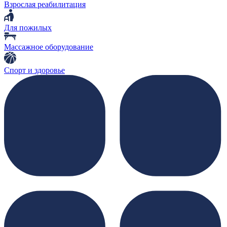
Взрослая реабилитация
Для пожилых
Массажное оборудование
Спорт и здоровье