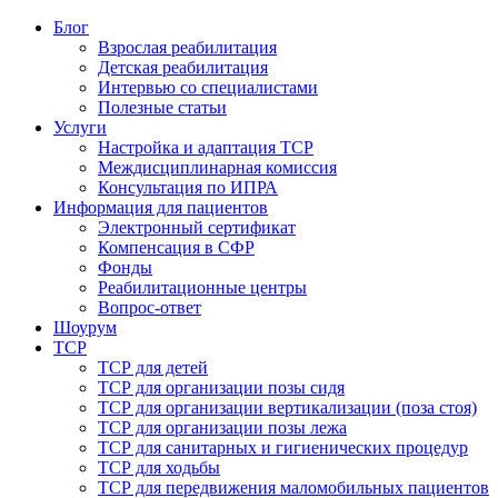
Блог
Взрослая реабилитация
Детская реабилитация
Интервью со специалистами
Полезные статьи
Услуги
Настройка и адаптация ТСР
Междисциплинарная комиссия
Консультация по ИПРА
Информация для пациентов
Электронный сертификат
Компенсация в СФР
Фонды
Реабилитационные центры
Вопрос-ответ
Шоурум
ТСР
ТСР для детей
ТСР для организации позы сидя
ТСР для организации вертикализации (поза стоя)
ТСР для организации позы лежа
ТСР для санитарных и гигиенических процедур
ТСР для ходьбы
ТСР для передвижения маломобильных пациентов