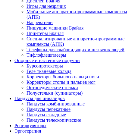
Дисплеи Брайля
Игры для незрячих
Мобильные аппаратно-программные комплексы
(АПК)
Нагреватели
Пишущие машинки Брайля
Принтеры Брайля
Специализированные аппаратно-программные
комплексы (АПК)
Телефоны для слабовидящих и незрячих людей
Тифлофлешплееры
Опорные и настенные поручни
Бурсопротекторы
Геле-тканевые кольца
Корректоры большого пальца ноги
Корректоры стопы и пальцев ног
Ортопедические стельки
Полустельки (супинаторы)
Пандусы для инвалидов
Пандусы комбинированные
Пандусы перекатные
Пандусы складные
Пандусы телескопические
Рециркуляторы
Эрготерапия