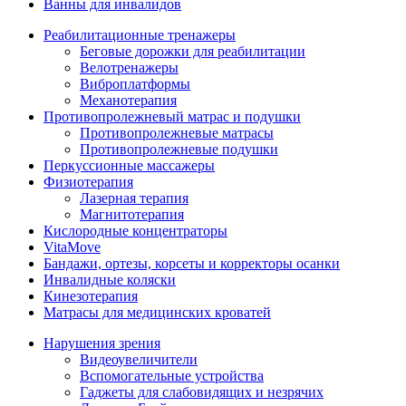
Ванны для инвалидов
Реабилитационные тренажеры
Беговые дорожки для реабилитации
Велотренажеры
Виброплатформы
Механотерапия
Противопролежневый матрас и подушки
Противопролежневые матрасы
Противопролежневые подушки
Перкуссионные массажеры
Физиотерапия
Лазерная терапия
Магнитотерапия
Кислородные концентраторы
VitaMove
Бандажи, ортезы, корсеты и корректоры осанки
Инвалидные коляски
Кинезотерапия
Матрасы для медицинских кроватей
Нарушения зрения
Видеоувеличители
Вспомогательные устройства
Гаджеты для слабовидящих и незрячих