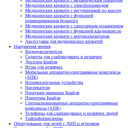
Медицинские кровати с механическим приводом
Медицинские кровати с электроприводом
Медицинские кровати с регулировкой по высоте
Медицинские кровати с функцией
переворачивания больного
Медицинские кровати с санитарным оснащением
Медицинские кровати с функцией кардиокресло
Медицинские кровати с вертикализатором
Аксессуары для медицинских кроватей
Нарушения зрения
Видеоувеличители
Гаджеты для слабовидящих и незрячих
Дисплеи Брайля
Игры для незрячих
Мобильные аппаратно-программные комплексы
(АПК)
Вспомогательные устройства
Нагреватели
Пишущие машинки Брайля
Принтеры Брайля
Специализированные аппаратно-программные
комплексы (АПК)
Телефоны для слабовидящих и незрячих людей
Тифлофлешплееры
Оборудование для детей с ДЦП и аутизмом