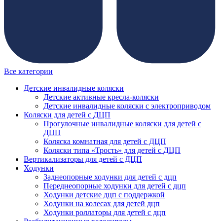
Все категории
Детские инвалидные коляски
Детские активные кресла-коляски
Детские инвалидные коляски с электроприводом
Коляски для детей с ДЦП
Прогулочные инвалидные коляски для детей с
ДЦП
Коляска комнатная для детей с ДЦП
Коляски типа «Трость» для детей с ДЦП
Вертикализаторы для детей с ДЦП
Ходунки
Заднеопорные ходунки для детей с дцп
Переднеопорные ходунки для детей с дцп
Ходунки детские дцп с поддержкой
Ходунки на колесах для детей дцп
Ходунки роллаторы для детей с дцп