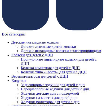
Все категории
Детские инвалидные коляски
Детские активные кресла-коляски
Детские инвалидные коляски с электроприводом
Коляски для детей с ДЦП
Прогулочные инвалидные коляски для детей с
ДЦП
Коляска комнатная для детей с ДЦП
Коляски типа «Трость» для детей с ДЦП
Вертикализаторы для детей с ДЦП
Ходунки
Заднеопорные ходунки для детей с дцп
Переднеопорные ходунки для детей с дцп
Ходунки детские дцп с поддержкой
Ходунки на колесах для детей дцп
Ходунки роллаторы для детей с дцп