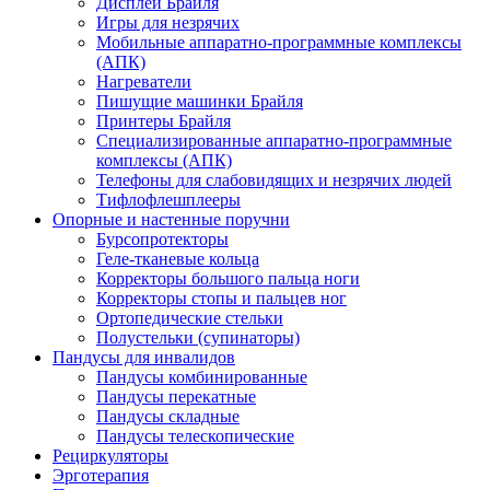
Дисплеи Брайля
Игры для незрячих
Мобильные аппаратно-программные комплексы
(АПК)
Нагреватели
Пишущие машинки Брайля
Принтеры Брайля
Специализированные аппаратно-программные
комплексы (АПК)
Телефоны для слабовидящих и незрячих людей
Тифлофлешплееры
Опорные и настенные поручни
Бурсопротекторы
Геле-тканевые кольца
Корректоры большого пальца ноги
Корректоры стопы и пальцев ног
Ортопедические стельки
Полустельки (супинаторы)
Пандусы для инвалидов
Пандусы комбинированные
Пандусы перекатные
Пандусы складные
Пандусы телескопические
Рециркуляторы
Эрготерапия