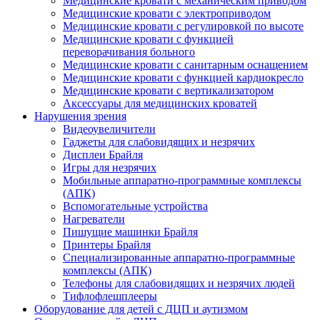
Медицинские кровати с механическим приводом
Медицинские кровати с электроприводом
Медицинские кровати с регулировкой по высоте
Медицинские кровати с функцией
переворачивания больного
Медицинские кровати с санитарным оснащением
Медицинские кровати с функцией кардиокресло
Медицинские кровати с вертикализатором
Аксессуары для медицинских кроватей
Нарушения зрения
Видеоувеличители
Гаджеты для слабовидящих и незрячих
Дисплеи Брайля
Игры для незрячих
Мобильные аппаратно-программные комплексы
(АПК)
Вспомогательные устройства
Нагреватели
Пишущие машинки Брайля
Принтеры Брайля
Специализированные аппаратно-программные
комплексы (АПК)
Телефоны для слабовидящих и незрячих людей
Тифлофлешплееры
Оборудование для детей с ДЦП и аутизмом