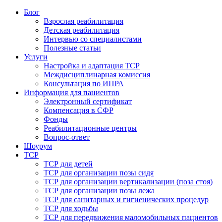
Блог
Взрослая реабилитация
Детская реабилитация
Интервью со специалистами
Полезные статьи
Услуги
Настройка и адаптация ТСР
Междисциплинарная комиссия
Консультация по ИПРА
Информация для пациентов
Электронный сертификат
Компенсация в СФР
Фонды
Реабилитационные центры
Вопрос-ответ
Шоурум
ТСР
ТСР для детей
ТСР для организации позы сидя
ТСР для организации вертикализации (поза стоя)
ТСР для организации позы лежа
ТСР для санитарных и гигиенических процедур
ТСР для ходьбы
ТСР для передвижения маломобильных пациентов