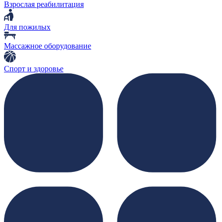
Взрослая реабилитация
Для пожилых
Массажное оборудование
Спорт и здоровье