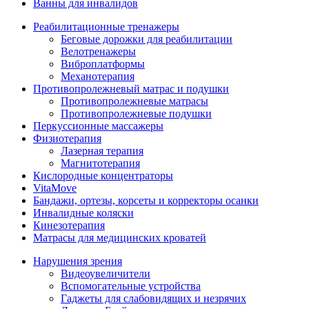
Ванны для инвалидов
Реабилитационные тренажеры
Беговые дорожки для реабилитации
Велотренажеры
Виброплатформы
Механотерапия
Противопролежневый матрас и подушки
Противопролежневые матрасы
Противопролежневые подушки
Перкуссионные массажеры
Физиотерапия
Лазерная терапия
Магнитотерапия
Кислородные концентраторы
VitaMove
Бандажи, ортезы, корсеты и корректоры осанки
Инвалидные коляски
Кинезотерапия
Матрасы для медицинских кроватей
Нарушения зрения
Видеоувеличители
Вспомогательные устройства
Гаджеты для слабовидящих и незрячих