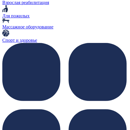
Взрослая реабилитация
Для пожилых
Массажное оборудование
Спорт и здоровье