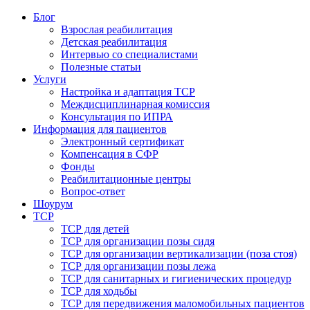
Блог
Взрослая реабилитация
Детская реабилитация
Интервью со специалистами
Полезные статьи
Услуги
Настройка и адаптация ТСР
Междисциплинарная комиссия
Консультация по ИПРА
Информация для пациентов
Электронный сертификат
Компенсация в СФР
Фонды
Реабилитационные центры
Вопрос-ответ
Шоурум
ТСР
ТСР для детей
ТСР для организации позы сидя
ТСР для организации вертикализации (поза стоя)
ТСР для организации позы лежа
ТСР для санитарных и гигиенических процедур
ТСР для ходьбы
ТСР для передвижения маломобильных пациентов