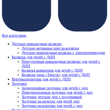
Все категории
Детские инвалидные коляски
Детские активные кресла-коляски
Детские инвалидные коляски с электроприводом
Коляски для детей с ДЦП
Прогулочные инвалидные коляски для детей с
ДЦП
Коляска комнатная для детей с ДЦП
Коляски типа «Трость» для детей с ДЦП
Вертикализаторы для детей с ДЦП
Ходунки
Заднеопорные ходунки для детей с дцп
Переднеопорные ходунки для детей с дцп
Ходунки детские дцп с поддержкой
Ходунки на колесах для детей дцп
Ходунки роллаторы для детей с дцп