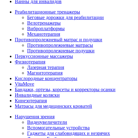
Ванны для инвалидов
Реабилитационные тренажеры
Беговые дорожки для реабилитации
Велотренажеры
Виброплатформы
Механотерапия
Противопролежневый матрас и подушки
Противопролежневые матрасы
Противопролежневые подушки
Перкуссионные массажеры
Физиотерапия
Лазерная терапия
Магнитотерапия
Кислородные концентраторы
VitaMove
Бандажи, ортезы, корсеты и корректоры осанки
Инвалидные коляски
Кинезотерапия
Матрасы для медицинских кроватей
Нарушения зрения
Видеоувеличители
Вспомогательные устройства
Гаджеты для слабовидящих и незрячих