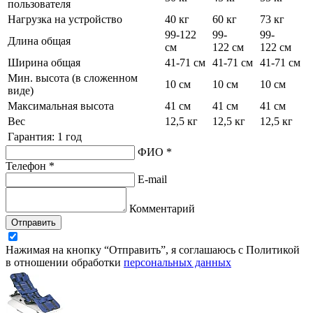
пользователя
Нагрузка на устройство
40 кг
60 кг
73 кг
99-122
99-
99-
Длина общая
см
122 см
122 см
Ширина общая
41-71 см
41-71 см
41-71 см
Мин. высота (в сложенном
10 см
10 см
10 см
виде)
Максимальная высота
41 см
41 см
41 см
Вес
12,5 кг
12,5 кг
12,5 кг
Гарантия: 1 год
ФИО *
Телефон *
E-mail
Комментарий
Отправить
Нажимая на кнопку “Отправить”, я соглашаюсь с Политикой
в отношении обработки
персональных данных