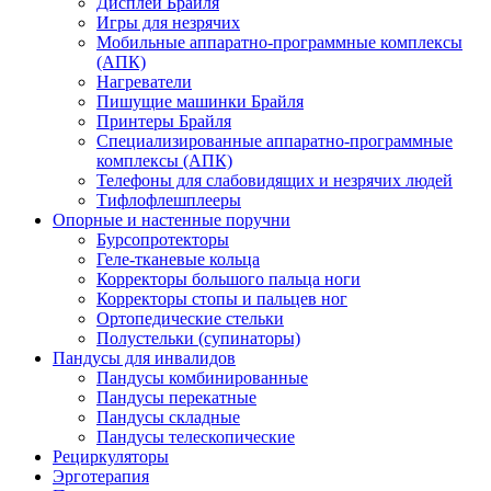
Дисплеи Брайля
Игры для незрячих
Мобильные аппаратно-программные комплексы
(АПК)
Нагреватели
Пишущие машинки Брайля
Принтеры Брайля
Специализированные аппаратно-программные
комплексы (АПК)
Телефоны для слабовидящих и незрячих людей
Тифлофлешплееры
Опорные и настенные поручни
Бурсопротекторы
Геле-тканевые кольца
Корректоры большого пальца ноги
Корректоры стопы и пальцев ног
Ортопедические стельки
Полустельки (супинаторы)
Пандусы для инвалидов
Пандусы комбинированные
Пандусы перекатные
Пандусы складные
Пандусы телескопические
Рециркуляторы
Эрготерапия