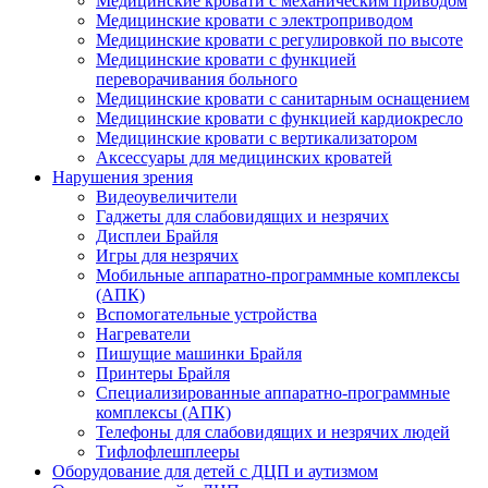
Медицинские кровати с механическим приводом
Медицинские кровати с электроприводом
Медицинские кровати с регулировкой по высоте
Медицинские кровати с функцией
переворачивания больного
Медицинские кровати с санитарным оснащением
Медицинские кровати с функцией кардиокресло
Медицинские кровати с вертикализатором
Аксессуары для медицинских кроватей
Нарушения зрения
Видеоувеличители
Гаджеты для слабовидящих и незрячих
Дисплеи Брайля
Игры для незрячих
Мобильные аппаратно-программные комплексы
(АПК)
Вспомогательные устройства
Нагреватели
Пишущие машинки Брайля
Принтеры Брайля
Специализированные аппаратно-программные
комплексы (АПК)
Телефоны для слабовидящих и незрячих людей
Тифлофлешплееры
Оборудование для детей с ДЦП и аутизмом