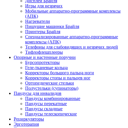
Дисплеи Брайля
Игры для незрячих
Мобильные аппаратно-программные комплексы
(АПК)
Нагреватели
Пишущие машинки Брайля
Принтеры Брайля
Специализированные аппаратно-программные
комплексы (АПК)
Телефоны для слабовидящих и незрячих людей
Тифлофлешплееры
Опорные и настенные поручни
Бурсопротекторы
Геле-тканевые кольца
Корректоры большого пальца ноги
Корректоры стопы и пальцев ног
Ортопедические стельки
Полустельки (супинаторы)
Пандусы для инвалидов
Пандусы комбинированные
Пандусы перекатные
Пандусы складные
Пандусы телескопические
Рециркуляторы
Эрготерапия