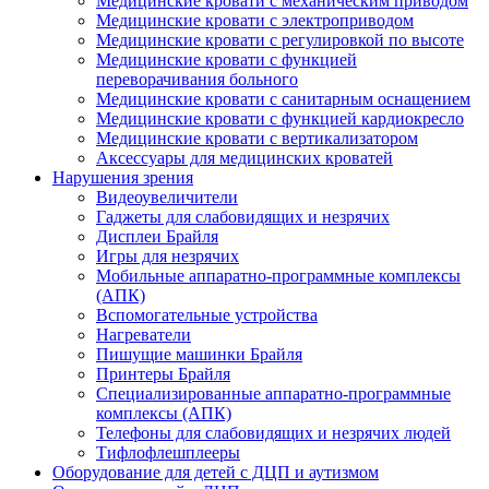
Медицинские кровати с механическим приводом
Медицинские кровати с электроприводом
Медицинские кровати с регулировкой по высоте
Медицинские кровати с функцией
переворачивания больного
Медицинские кровати с санитарным оснащением
Медицинские кровати с функцией кардиокресло
Медицинские кровати с вертикализатором
Аксессуары для медицинских кроватей
Нарушения зрения
Видеоувеличители
Гаджеты для слабовидящих и незрячих
Дисплеи Брайля
Игры для незрячих
Мобильные аппаратно-программные комплексы
(АПК)
Вспомогательные устройства
Нагреватели
Пишущие машинки Брайля
Принтеры Брайля
Специализированные аппаратно-программные
комплексы (АПК)
Телефоны для слабовидящих и незрячих людей
Тифлофлешплееры
Оборудование для детей с ДЦП и аутизмом