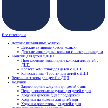
Все категории
Детские инвалидные коляски
Детские активные кресла-коляски
Детские инвалидные коляски с электроприводом
Коляски для детей с ДЦП
Прогулочные инвалидные коляски для детей с
ДЦП
Коляска комнатная для детей с ДЦП
Коляски типа «Трость» для детей с ДЦП
Вертикализаторы для детей с ДЦП
Ходунки
Заднеопорные ходунки для детей с дцп
Переднеопорные ходунки для детей с дцп
Ходунки детские дцп с поддержкой
Ходунки на колесах для детей дцп
Ходунки роллаторы для детей с дцп