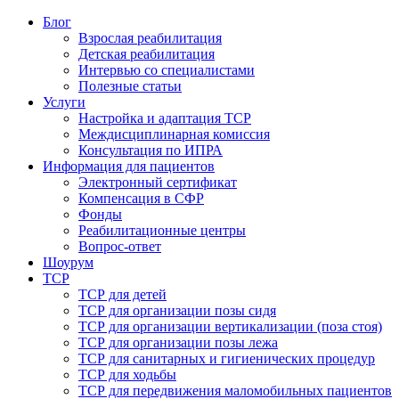
Блог
Взрослая реабилитация
Детская реабилитация
Интервью со специалистами
Полезные статьи
Услуги
Настройка и адаптация ТСР
Междисциплинарная комиссия
Консультация по ИПРА
Информация для пациентов
Электронный сертификат
Компенсация в СФР
Фонды
Реабилитационные центры
Вопрос-ответ
Шоурум
ТСР
ТСР для детей
ТСР для организации позы сидя
ТСР для организации вертикализации (поза стоя)
ТСР для организации позы лежа
ТСР для санитарных и гигиенических процедур
ТСР для ходьбы
ТСР для передвижения маломобильных пациентов