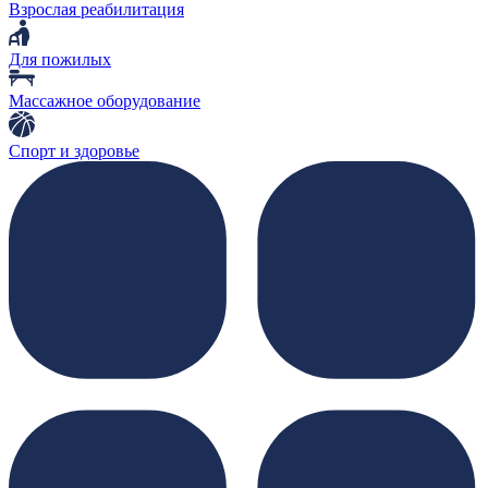
Взрослая реабилитация
Для пожилых
Массажное оборудование
Спорт и здоровье