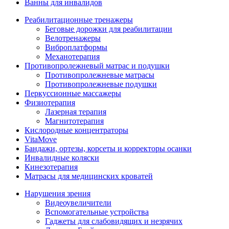
Ванны для инвалидов
Реабилитационные тренажеры
Беговые дорожки для реабилитации
Велотренажеры
Виброплатформы
Механотерапия
Противопролежневый матрас и подушки
Противопролежневые матрасы
Противопролежневые подушки
Перкуссионные массажеры
Физиотерапия
Лазерная терапия
Магнитотерапия
Кислородные концентраторы
VitaMove
Бандажи, ортезы, корсеты и корректоры осанки
Инвалидные коляски
Кинезотерапия
Матрасы для медицинских кроватей
Нарушения зрения
Видеоувеличители
Вспомогательные устройства
Гаджеты для слабовидящих и незрячих