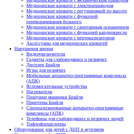
Медицинские кровати с механическим приводом
Медицинские кровати с электроприводом
Медицинские кровати с регулировкой по высоте
Медицинские кровати с функцией
переворачивания больного
Медицинские кровати с санитарным оснащением
Медицинские кровати с функцией кардиокресло
Медицинские кровати с вертикализатором
Аксессуары для медицинских кроватей
Нарушения зрения
Видеоувеличители
Гаджеты для слабовидящих и незрячих
Дисплеи Брайля
Игры для незрячих
Мобильные аппаратно-программные комплексы
(АПК)
Вспомогательные устройства
Нагреватели
Пишущие машинки Брайля
Принтеры Брайля
Специализированные аппаратно-программные
комплексы (АПК)
Телефоны для слабовидящих и незрячих людей
Тифлофлешплееры
Оборудование для детей с ДЦП и аутизмом