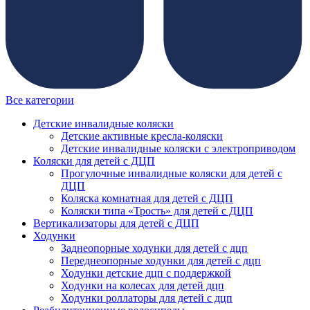
Все категории
Детские инвалидные коляски
Детские активные кресла-коляски
Детские инвалидные коляски с электроприводом
Коляски для детей с ДЦП
Прогулочные инвалидные коляски для детей с
ДЦП
Коляска комнатная для детей с ДЦП
Коляски типа «Трость» для детей с ДЦП
Вертикализаторы для детей с ДЦП
Ходунки
Заднеопорные ходунки для детей с дцп
Переднеопорные ходунки для детей с дцп
Ходунки детские дцп с поддержкой
Ходунки на колесах для детей дцп
Ходунки роллаторы для детей с дцп