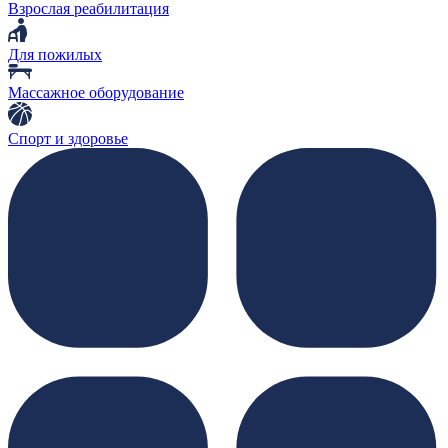
Взрослая реабилитация
Для пожилых
Массажное оборудование
Спорт и здоровье