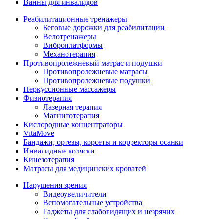
Ванны для инвалидов
Реабилитационные тренажеры
Беговые дорожки для реабилитации
Велотренажеры
Виброплатформы
Механотерапия
Противопролежневый матрас и подушки
Противопролежневые матрасы
Противопролежневые подушки
Перкуссионные массажеры
Физиотерапия
Лазерная терапия
Магнитотерапия
Кислородные концентраторы
VitaMove
Бандажи, ортезы, корсеты и корректоры осанки
Инвалидные коляски
Кинезотерапия
Матрасы для медицинских кроватей
Нарушения зрения
Видеоувеличители
Вспомогательные устройства
Гаджеты для слабовидящих и незрячих