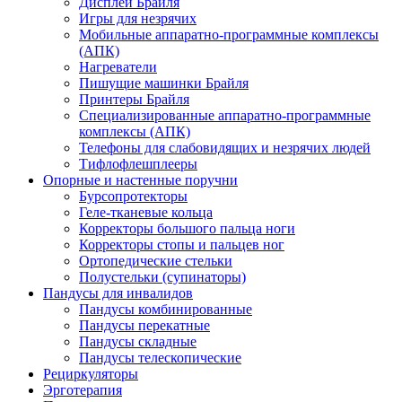
Дисплеи Брайля
Игры для незрячих
Мобильные аппаратно-программные комплексы
(АПК)
Нагреватели
Пишущие машинки Брайля
Принтеры Брайля
Специализированные аппаратно-программные
комплексы (АПК)
Телефоны для слабовидящих и незрячих людей
Тифлофлешплееры
Опорные и настенные поручни
Бурсопротекторы
Геле-тканевые кольца
Корректоры большого пальца ноги
Корректоры стопы и пальцев ног
Ортопедические стельки
Полустельки (супинаторы)
Пандусы для инвалидов
Пандусы комбинированные
Пандусы перекатные
Пандусы складные
Пандусы телескопические
Рециркуляторы
Эрготерапия