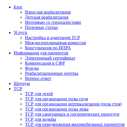
Блог
Взрослая реабилитация
Детская реабилитация
Интервью со специалистами
Полезные статьи
Услуги
Настройка и адаптация ТСР
Междисциплинарная комиссия
Консультация по ИПРА
Информация для пациентов
Электронный сертификат
Компенсация в СФР
Фонды
Реабилитационные центры
Вопрос-ответ
Шоурум
ТСР
ТСР для детей
ТСР для организации позы сидя
ТСР для организации вертикализации (поза стоя)
ТСР для организации позы лежа
ТСР для санитарных и гигиенических процедур
ТСР для ходьбы
ТСР для передвижения маломобильных пациентов