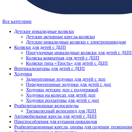
Все категории
Детские инвалидные коляски
Детские активные кресла-коляски
Детские инвалидные коляски с электроприводом
Коляски для детей с ДЦП
Прогулочные инвалидные коляски для детей с ДЦП
Коляска комнатная для детей с ДЦП
Коляски типа «Трость» для детей с ДЦП
Вертикализаторы для детей с ДЦП
Ходунки
Заднеопорные ходунки для детей с дцп
Переднеопорные ходунки для детей с дцп
Ходунки детские дцп с поддержкой
Ходунки на колесах для детей дцп
Ходунки роллаторы для детей с дцп
Реабилитационные велосипеды
Трехколесный велосипед для ДЦП
Автомобильные кресла для детей с ДЦП
Приспособления для купания инвалидов
Реабилитационные кресла, опоры для сидения, позицион