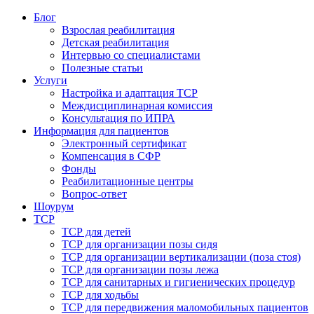
Блог
Взрослая реабилитация
Детская реабилитация
Интервью со специалистами
Полезные статьи
Услуги
Настройка и адаптация ТСР
Междисциплинарная комиссия
Консультация по ИПРА
Информация для пациентов
Электронный сертификат
Компенсация в СФР
Фонды
Реабилитационные центры
Вопрос-ответ
Шоурум
ТСР
ТСР для детей
ТСР для организации позы сидя
ТСР для организации вертикализации (поза стоя)
ТСР для организации позы лежа
ТСР для санитарных и гигиенических процедур
ТСР для ходьбы
ТСР для передвижения маломобильных пациентов