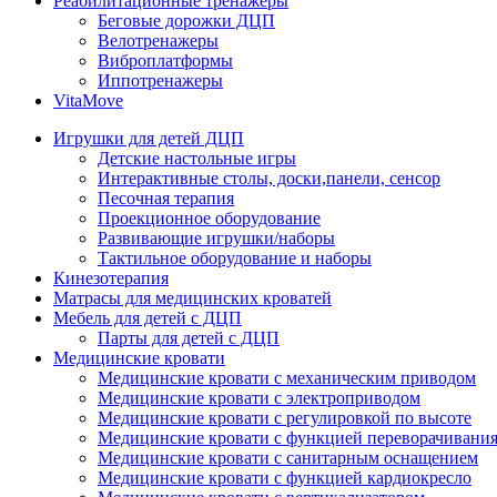
Реабилитационные тренажеры
Беговые дорожки ДЦП
Велотренажеры
Виброплатформы
Иппотренажеры
VitaMove
Игрушки для детей ДЦП
Детские настольные игры
Интерактивные столы, доски,панели, сенсор
Песочная терапия
Проекционное оборудование
Развивающие игрушки/наборы
Тактильное оборудование и наборы
Кинезотерапия
Матрасы для медицинских кроватей
Мебель для детей с ДЦП
Парты для детей с ДЦП
Медицинские кровати
Медицинские кровати с механическим приводом
Медицинские кровати с электроприводом
Медицинские кровати с регулировкой по высоте
Медицинские кровати с функцией переворачивания
Медицинские кровати с санитарным оснащением
Медицинские кровати с функцией кардиокресло