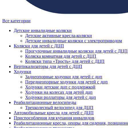
Все категории
Детские инвалидные коляски
Детские активные кресла-коляски
Детские инвалидные коляски с электроприводом
Коляски для детей с ДЦП
Прогулочные инвалидные коляски для детей с ДЦП
Коляска комнатная для детей с ДЦП
Коляски типа «Трость» для детей с ДЦП
Вертикализаторы для детей с ДЦП
Ходунки
Заднеопорные ходунки для детей с дцп
Переднеопорные ходунки для детей с дцп
Ходунки детские дцп с поддержкой
Ходунки на колесах для детей дцп
Ходунки роллаторы для детей с дцп
Реабилитационные велосипеды
Трехколесный велосипед для ДЦП
Автомобильные кресла для детей с ДЦП
Приспособления для купания инвалидов
Реабилитационные кресла, опоры для сидения, позицион