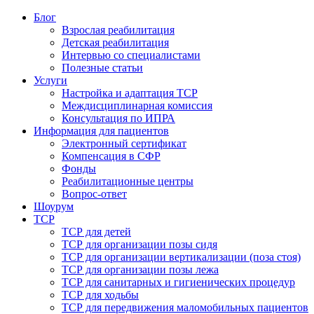
Блог
Взрослая реабилитация
Детская реабилитация
Интервью со специалистами
Полезные статьи
Услуги
Настройка и адаптация ТСР
Междисциплинарная комиссия
Консультация по ИПРА
Информация для пациентов
Электронный сертификат
Компенсация в СФР
Фонды
Реабилитационные центры
Вопрос-ответ
Шоурум
ТСР
ТСР для детей
ТСР для организации позы сидя
ТСР для организации вертикализации (поза стоя)
ТСР для организации позы лежа
ТСР для санитарных и гигиенических процедур
ТСР для ходьбы
ТСР для передвижения маломобильных пациентов