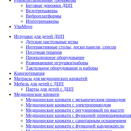
Реабилитационные тренажеры
Беговые дорожки ДЦП
Велотренажеры
Виброплатформы
Иппотренажеры
VitaMove
Игрушки для детей ДЦП
Детские настольные игры
Интерактивные столы, доски,панели, сенсор
Песочная терапия
Проекционное оборудование
Развивающие игрушки/наборы
Тактильное оборудование и наборы
Кинезотерапия
Матрасы для медицинских кроватей
Мебель для детей с ДЦП
Парты для детей с ДЦП
Медицинские кровати
Медицинские кровати с механическим приводом
Медицинские кровати с электроприводом
Медицинские кровати с регулировкой по высоте
Медицинские кровати с функцией переворачивания
Медицинские кровати с санитарным оснащением
Медицинские кровати с функцией кардиокресло