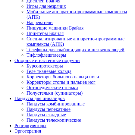
Дисплеи Брайля
Игры для незрячих
Мобильные аппаратно-программные комплексы
(АПК)
Нагреватели
Пишущие машинки Брайля
Принтеры Брайля
Специализированные аппаратно-программные
комплексы (АПК)
Телефоны для слабовидящих и незрячих людей
Тифлофлешплееры
Опорные и настенные поручни
Бурсопротекторы
Геле-тканевые кольца
Корректоры большого пальца ноги
Корректоры стопы и пальцев ног
Ортопедические стельки
Полустельки (супинаторы)
Пандусы для инвалидов
Пандусы комбинированные
Пандусы перекатные
Пандусы складные
Пандусы телескопические
Рециркуляторы
Эрготерапия