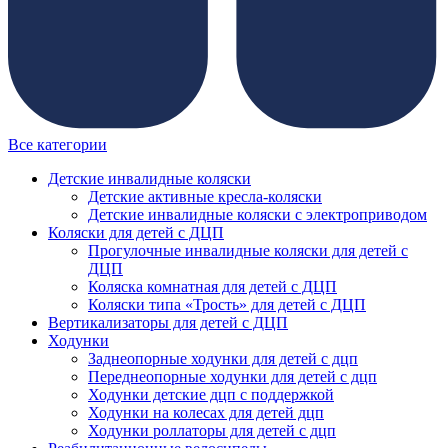
Все категории
Детские инвалидные коляски
Детские активные кресла-коляски
Детские инвалидные коляски с электроприводом
Коляски для детей с ДЦП
Прогулочные инвалидные коляски для детей с
ДЦП
Коляска комнатная для детей с ДЦП
Коляски типа «Трость» для детей с ДЦП
Вертикализаторы для детей с ДЦП
Ходунки
Заднеопорные ходунки для детей с дцп
Переднеопорные ходунки для детей с дцп
Ходунки детские дцп с поддержкой
Ходунки на колесах для детей дцп
Ходунки роллаторы для детей с дцп