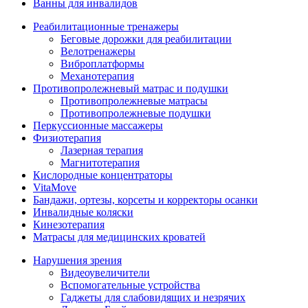
Ванны для инвалидов
Реабилитационные тренажеры
Беговые дорожки для реабилитации
Велотренажеры
Виброплатформы
Механотерапия
Противопролежневый матрас и подушки
Противопролежневые матрасы
Противопролежневые подушки
Перкуссионные массажеры
Физиотерапия
Лазерная терапия
Магнитотерапия
Кислородные концентраторы
VitaMove
Бандажи, ортезы, корсеты и корректоры осанки
Инвалидные коляски
Кинезотерапия
Матрасы для медицинских кроватей
Нарушения зрения
Видеоувеличители
Вспомогательные устройства
Гаджеты для слабовидящих и незрячих