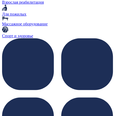
Взрослая реабилитация
Для пожилых
Массажное оборудование
Спорт и здоровье