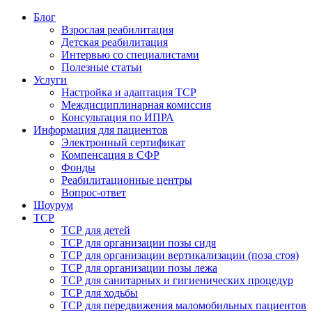
Блог
Взрослая реабилитация
Детская реабилитация
Интервью со специалистами
Полезные статьи
Услуги
Настройка и адаптация ТСР
Междисциплинарная комиссия
Консультация по ИПРА
Информация для пациентов
Электронный сертификат
Компенсация в СФР
Фонды
Реабилитационные центры
Вопрос-ответ
Шоурум
ТСР
ТСР для детей
ТСР для организации позы сидя
ТСР для организации вертикализации (поза стоя)
ТСР для организации позы лежа
ТСР для санитарных и гигиенических процедур
ТСР для ходьбы
ТСР для передвижения маломобильных пациентов