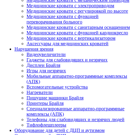
Медицинские кровати с механическим приводом
Медицинские кровати с электроприводом
Медицинские кровати с регулировкой по высоте
Медицинские кровати с функцией
переворачивания больного
Медицинские кровати с санитарным оснащением
Медицинские кровати с функцией кардиокресло
Медицинские кровати с вертикализатором
Аксессуары для медицинских кроватей
Нарушения зрения
Видеоувеличители
Гаджеты для слабовидящих и незрячих
Дисплеи Брайля
Игры для незрячих
Мобильные аппаратно-программные комплексы
(АПК)
Вспомогательные устройства
Нагреватели
Пишущие машинки Брайля
Принтеры Брайля
Специализированные аппаратно-программные
комплексы (АПК)
Телефоны для слабовидящих и незрячих людей
Тифлофлешплееры
Оборудование для детей с ДЦП и аутизмом