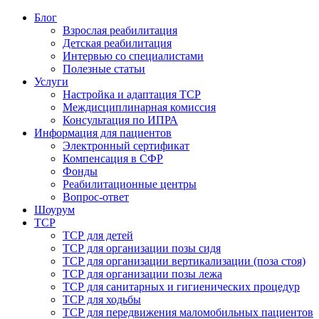
Блог
Взрослая реабилитация
Детская реабилитация
Интервью со специалистами
Полезные статьи
Услуги
Настройка и адаптация ТСР
Междисциплинарная комиссия
Консультация по ИПРА
Информация для пациентов
Электронный сертификат
Компенсация в СФР
Фонды
Реабилитационные центры
Вопрос-ответ
Шоурум
ТСР
ТСР для детей
ТСР для организации позы сидя
ТСР для организации вертикализации (поза стоя)
ТСР для организации позы лежа
ТСР для санитарных и гигиенических процедур
ТСР для ходьбы
ТСР для передвижения маломобильных пациентов