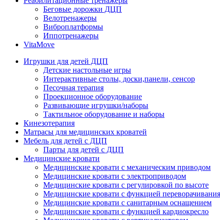
Реабилитационные тренажеры
Беговые дорожки ДЦП
Велотренажеры
Виброплатформы
Иппотренажеры
VitaMove
Игрушки для детей ДЦП
Детские настольные игры
Интерактивные столы, доски,панели, сенсор
Песочная терапия
Проекционное оборудование
Развивающие игрушки/наборы
Тактильное оборудование и наборы
Кинезотерапия
Матрасы для медицинских кроватей
Мебель для детей с ДЦП
Парты для детей с ДЦП
Медицинские кровати
Медицинские кровати с механическим приводом
Медицинские кровати с электроприводом
Медицинские кровати с регулировкой по высоте
Медицинские кровати с функцией переворачивания
Медицинские кровати с санитарным оснащением
Медицинские кровати с функцией кардиокресло