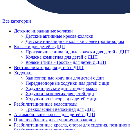
Все категории
Детские инвалидные коляски
Детские активные кресла-коляски
Детские инвалидные коляски с электроприводом
Коляски для детей с ДЦП
Прогулочные инвалидные коляски для детей с ДЦП
Коляска комнатная для детей с ДЦП
Коляски типа «Трость» для детей с ДЦП
Вертикализаторы для детей с ДЦП
Ходунки
Заднеопорные ходунки для детей с дцп
Переднеопорные ходунки для детей с дцп
Ходунки детские дцп с поддержкой
Ходунки на колесах для детей дцп
Ходунки роллаторы для детей с дцп
Реабилитационные велосипеды
Трехколесный велосипед для ДЦП
Автомобильные кресла для детей с ДЦП
Приспособления для купания инвалидов
Реабилитационные кресла, опоры для сидения, позицион