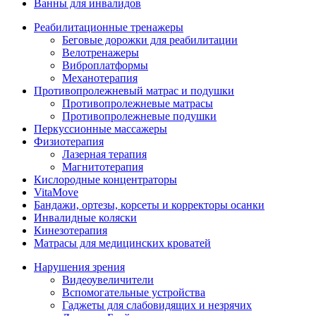
Ванны для инвалидов
Реабилитационные тренажеры
Беговые дорожки для реабилитации
Велотренажеры
Виброплатформы
Механотерапия
Противопролежневый матрас и подушки
Противопролежневые матрасы
Противопролежневые подушки
Перкуссионные массажеры
Физиотерапия
Лазерная терапия
Магнитотерапия
Кислородные концентраторы
VitaMove
Бандажи, ортезы, корсеты и корректоры осанки
Инвалидные коляски
Кинезотерапия
Матрасы для медицинских кроватей
Нарушения зрения
Видеоувеличители
Вспомогательные устройства
Гаджеты для слабовидящих и незрячих