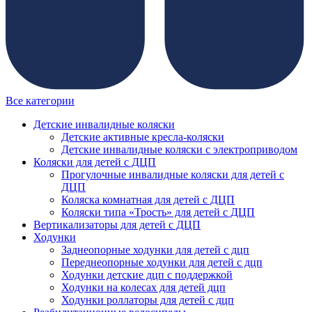
Все категории
Детские инвалидные коляски
Детские активные кресла-коляски
Детские инвалидные коляски с электроприводом
Коляски для детей с ДЦП
Прогулочные инвалидные коляски для детей с
ДЦП
Коляска комнатная для детей с ДЦП
Коляски типа «Трость» для детей с ДЦП
Вертикализаторы для детей с ДЦП
Ходунки
Заднеопорные ходунки для детей с дцп
Переднеопорные ходунки для детей с дцп
Ходунки детские дцп с поддержкой
Ходунки на колесах для детей дцп
Ходунки роллаторы для детей с дцп