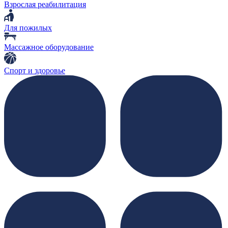
Взрослая реабилитация
Для пожилых
Массажное оборудование
Спорт и здоровье