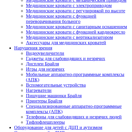
Медицинские кровати с механическим приводом
Медицинские кровати с электроприводом
Медицинские кровати с регулировкой по высоте
Медицинские кровати с функцией
переворачивания больного
Медицинские кровати с санитарным оснащением
Медицинские кровати с функцией кардиокресло
Медицинские кровати с вертикализатором
Аксессуары для медицинских кроватей
Нарушения зрения
Видеоувеличители
Гаджеты для слабовидящих и незрячих
Дисплеи Брайля
Игры для незрячих
Мобильные аппаратно-программные комплексы
(АПК)
Вспомогательные устройства
Нагреватели
Пишущие машинки Брайля
Принтеры Брайля
Специализированные аппаратно-программные
комплексы (АПК)
Телефоны для слабовидящих и незрячих людей
Тифлофлешплееры
Оборудование для детей с ДЦП и аутизмом