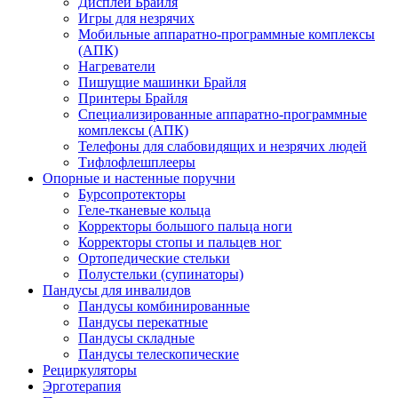
Дисплеи Брайля
Игры для незрячих
Мобильные аппаратно-программные комплексы
(АПК)
Нагреватели
Пишущие машинки Брайля
Принтеры Брайля
Специализированные аппаратно-программные
комплексы (АПК)
Телефоны для слабовидящих и незрячих людей
Тифлофлешплееры
Опорные и настенные поручни
Бурсопротекторы
Геле-тканевые кольца
Корректоры большого пальца ноги
Корректоры стопы и пальцев ног
Ортопедические стельки
Полустельки (супинаторы)
Пандусы для инвалидов
Пандусы комбинированные
Пандусы перекатные
Пандусы складные
Пандусы телескопические
Рециркуляторы
Эрготерапия