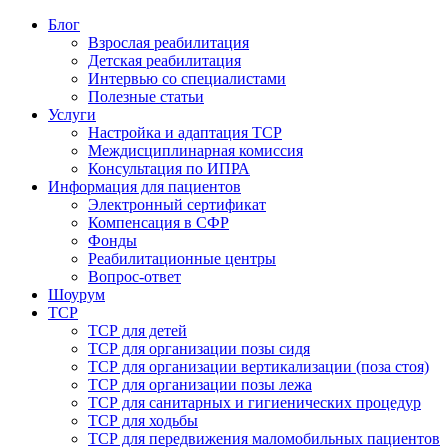
Блог
Взрослая реабилитация
Детская реабилитация
Интервью со специалистами
Полезные статьи
Услуги
Настройка и адаптация ТСР
Междисциплинарная комиссия
Консультация по ИПРА
Информация для пациентов
Электронный сертификат
Компенсация в СФР
Фонды
Реабилитационные центры
Вопрос-ответ
Шоурум
ТСР
ТСР для детей
ТСР для организации позы сидя
ТСР для организации вертикализации (поза стоя)
ТСР для организации позы лежа
ТСР для санитарных и гигиенических процедур
ТСР для ходьбы
ТСР для передвижения маломобильных пациентов