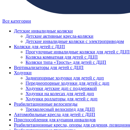
Все категории
Детские инвалидные коляски
Детские активные кресла-коляски
Детские инвалидные коляски с электроприводом
Коляски для детей с ДЦП
Прогулочные инвалидные коляски для детей с ДЦП
Коляска комнатная для детей с ДЦП
Коляски типа «Трость» для детей с ДЦП
Вертикализаторы для детей с ДЦП
Ходунки
Заднеопорные ходунки для детей с дцп
Переднеопорные ходунки для детей с дцп
Ходунки детские дцп с поддержкой
Ходунки на колесах для детей дцп
Ходунки роллаторы для детей с дцп
Реабилитационные велосипеды
Трехколесный велосипед для ДЦП
Автомобильные кресла для детей с ДЦП
Приспособления для купания инвалидов
Реабилитационные кресла, опоры для сидения, позицион