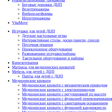
Реабилитационные тренажеры
Беговые дорожки ДЦП
Велотренажеры
Виброплатформы
Иппотренажеры
VitaMove
Игрушки для детей ДЦП
Детские настольные игры
Интерактивные столы, доски,панели, сенсор
Песочная терапия
Проекционное оборудование
Развивающие игрушки/наборы
Тактильное оборудование и наборы
Кинезотерапия
Матрасы для медицинских кроватей
Мебель для детей с ДЦП
Парты для детей с ДЦП
Медицинские кровати
Медицинские кровати с механическим приводом
Медицинские кровати с электроприводом
Медицинские кровати с регулировкой по высоте
Медицинские кровати с функцией переворачивания
Медицинские кровати с санитарным оснащением
Медицинские кровати с функцией кардиокресло