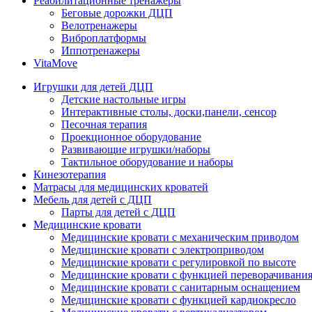
Реабилитационные тренажеры
Беговые дорожки ДЦП
Велотренажеры
Виброплатформы
Иппотренажеры
VitaMove
Игрушки для детей ДЦП
Детские настольные игры
Интерактивные столы, доски,панели, сенсор
Песочная терапия
Проекционное оборудование
Развивающие игрушки/наборы
Тактильное оборудование и наборы
Кинезотерапия
Матрасы для медицинских кроватей
Мебель для детей с ДЦП
Парты для детей с ДЦП
Медицинские кровати
Медицинские кровати с механическим приводом
Медицинские кровати с электроприводом
Медицинские кровати с регулировкой по высоте
Медицинские кровати с функцией переворачивания
Медицинские кровати с санитарным оснащением
Медицинские кровати с функцией кардиокресло