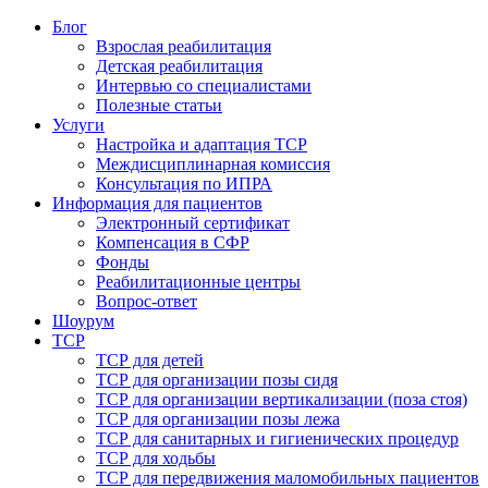
Блог
Взрослая реабилитация
Детская реабилитация
Интервью со специалистами
Полезные статьи
Услуги
Настройка и адаптация ТСР
Междисциплинарная комиссия
Консультация по ИПРА
Информация для пациентов
Электронный сертификат
Компенсация в СФР
Фонды
Реабилитационные центры
Вопрос-ответ
Шоурум
ТСР
ТСР для детей
ТСР для организации позы сидя
ТСР для организации вертикализации (поза стоя)
ТСР для организации позы лежа
ТСР для санитарных и гигиенических процедур
ТСР для ходьбы
ТСР для передвижения маломобильных пациентов