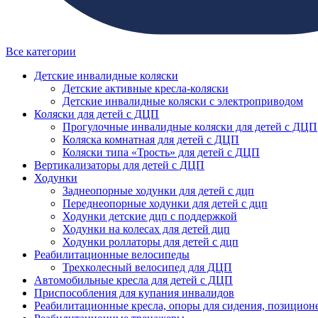
Все категории
Детские инвалидные коляски
Детские активные кресла-коляски
Детские инвалидные коляски с электроприводом
Коляски для детей с ДЦП
Прогулочные инвалидные коляски для детей с ДЦП
Коляска комнатная для детей с ДЦП
Коляски типа «Трость» для детей с ДЦП
Вертикализаторы для детей с ДЦП
Ходунки
Заднеопорные ходунки для детей с дцп
Переднеопорные ходунки для детей с дцп
Ходунки детские дцп с поддержкой
Ходунки на колесах для детей дцп
Ходунки роллаторы для детей с дцп
Реабилитационные велосипеды
Трехколесный велосипед для ДЦП
Автомобильные кресла для детей с ДЦП
Приспособления для купания инвалидов
Реабилитационные кресла, опоры для сидения, позицион