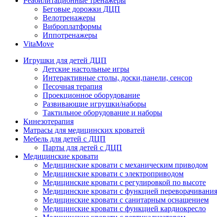
Реабилитационные тренажеры
Беговые дорожки ДЦП
Велотренажеры
Виброплатформы
Иппотренажеры
VitaMove
Игрушки для детей ДЦП
Детские настольные игры
Интерактивные столы, доски,панели, сенсор
Песочная терапия
Проекционное оборудование
Развивающие игрушки/наборы
Тактильное оборудование и наборы
Кинезотерапия
Матрасы для медицинских кроватей
Мебель для детей с ДЦП
Парты для детей с ДЦП
Медицинские кровати
Медицинские кровати с механическим приводом
Медицинские кровати с электроприводом
Медицинские кровати с регулировкой по высоте
Медицинские кровати с функцией переворачивания
Медицинские кровати с санитарным оснащением
Медицинские кровати с функцией кардиокресло