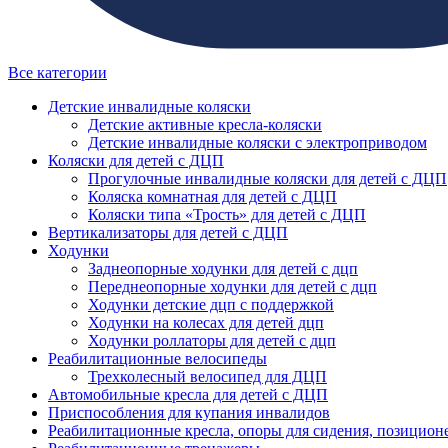
Все категории
Детские инвалидные коляски
Детские активные кресла-коляски
Детские инвалидные коляски с электроприводом
Коляски для детей с ДЦП
Прогулочные инвалидные коляски для детей с ДЦП
Коляска комнатная для детей с ДЦП
Коляски типа «Трость» для детей с ДЦП
Вертикализаторы для детей с ДЦП
Ходунки
Заднеопорные ходунки для детей с дцп
Переднеопорные ходунки для детей с дцп
Ходунки детские дцп с поддержкой
Ходунки на колесах для детей дцп
Ходунки роллаторы для детей с дцп
Реабилитационные велосипеды
Трехколесный велосипед для ДЦП
Автомобильные кресла для детей с ДЦП
Приспособления для купания инвалидов
Реабилитационные кресла, опоры для сидения, позицион