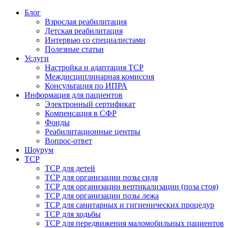
Блог
Взрослая реабилитация
Детская реабилитация
Интервью со специалистами
Полезные статьи
Услуги
Настройка и адаптация ТСР
Междисциплинарная комиссия
Консультация по ИПРА
Информация для пациентов
Электронный сертификат
Компенсация в СФР
Фонды
Реабилитационные центры
Вопрос-ответ
Шоурум
ТСР
ТСР для детей
ТСР для организации позы сидя
ТСР для организации вертикализации (поза стоя)
ТСР для организации позы лежа
ТСР для санитарных и гигиенических процедур
ТСР для ходьбы
ТСР для передвижения маломобильных пациентов