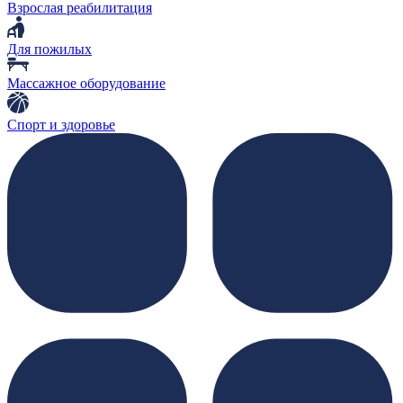
Взрослая реабилитация
Для пожилых
Массажное оборудование
Спорт и здоровье