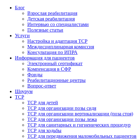
Блог
Взрослая реабилитация
Детская реабилитация
Интервью со специалистами
Полезные статьи
Услуги
Настройка и адаптация ТСР
Междисциплинарная комиссия
Консультация по ИПРА
Информация для пациентов
Электронный сертификат
Компенсация в СФР
Фонды
Реабилитационные центры
Вопрос-ответ
Шоурум
ТСР
ТСР для детей
ТСР для организации позы сидя
ТСР для организации вертикализации (поза стоя)
ТСР для организации позы лежа
ТСР для санитарных и гигиенических процедур
ТСР для ходьбы
ТСР для передвижения маломобильных пациентов