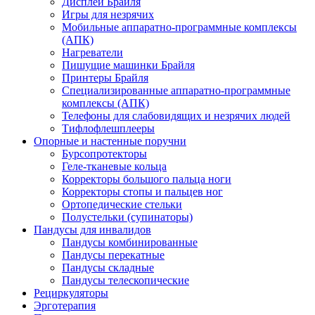
Дисплеи Брайля
Игры для незрячих
Мобильные аппаратно-программные комплексы
(АПК)
Нагреватели
Пишущие машинки Брайля
Принтеры Брайля
Специализированные аппаратно-программные
комплексы (АПК)
Телефоны для слабовидящих и незрячих людей
Тифлофлешплееры
Опорные и настенные поручни
Бурсопротекторы
Геле-тканевые кольца
Корректоры большого пальца ноги
Корректоры стопы и пальцев ног
Ортопедические стельки
Полустельки (супинаторы)
Пандусы для инвалидов
Пандусы комбинированные
Пандусы перекатные
Пандусы складные
Пандусы телескопические
Рециркуляторы
Эрготерапия