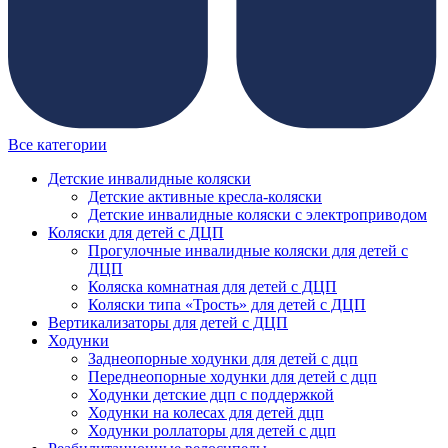
Все категории
Детские инвалидные коляски
Детские активные кресла-коляски
Детские инвалидные коляски с электроприводом
Коляски для детей с ДЦП
Прогулочные инвалидные коляски для детей с
ДЦП
Коляска комнатная для детей с ДЦП
Коляски типа «Трость» для детей с ДЦП
Вертикализаторы для детей с ДЦП
Ходунки
Заднеопорные ходунки для детей с дцп
Переднеопорные ходунки для детей с дцп
Ходунки детские дцп с поддержкой
Ходунки на колесах для детей дцп
Ходунки роллаторы для детей с дцп