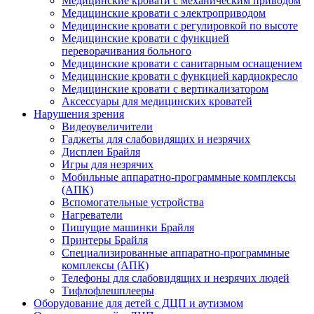
Медицинские кровати с механическим приводом
Медицинские кровати с электроприводом
Медицинские кровати с регулировкой по высоте
Медицинские кровати с функцией
переворачивания больного
Медицинские кровати с санитарным оснащением
Медицинские кровати с функцией кардиокресло
Медицинские кровати с вертикализатором
Аксессуары для медицинских кроватей
Нарушения зрения
Видеоувеличители
Гаджеты для слабовидящих и незрячих
Дисплеи Брайля
Игры для незрячих
Мобильные аппаратно-программные комплексы
(АПК)
Вспомогательные устройства
Нагреватели
Пишущие машинки Брайля
Принтеры Брайля
Специализированные аппаратно-программные
комплексы (АПК)
Телефоны для слабовидящих и незрячих людей
Тифлофлешплееры
Оборудование для детей с ДЦП и аутизмом