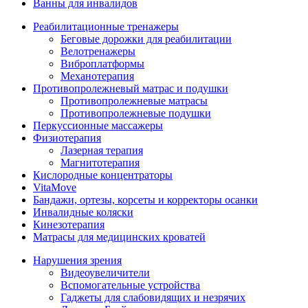
Ванны для инвалидов
Реабилитационные тренажеры
Беговые дорожки для реабилитации
Велотренажеры
Виброплатформы
Механотерапия
Противопролежневый матрас и подушки
Противопролежневые матрасы
Противопролежневые подушки
Перкуссионные массажеры
Физиотерапия
Лазерная терапия
Магнитотерапия
Кислородные концентраторы
VitaMove
Бандажи, ортезы, корсеты и корректоры осанки
Инвалидные коляски
Кинезотерапия
Матрасы для медицинских кроватей
Нарушения зрения
Видеоувеличители
Вспомогательные устройства
Гаджеты для слабовидящих и незрячих