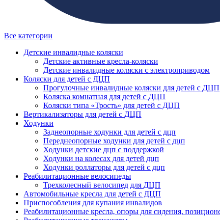
Все категории
Детские инвалидные коляски
Детские активные кресла-коляски
Детские инвалидные коляски с электроприводом
Коляски для детей с ДЦП
Прогулочные инвалидные коляски для детей с ДЦП
Коляска комнатная для детей с ДЦП
Коляски типа «Трость» для детей с ДЦП
Вертикализаторы для детей с ДЦП
Ходунки
Заднеопорные ходунки для детей с дцп
Переднеопорные ходунки для детей с дцп
Ходунки детские дцп с поддержкой
Ходунки на колесах для детей дцп
Ходунки роллаторы для детей с дцп
Реабилитационные велосипеды
Трехколесный велосипед для ДЦП
Автомобильные кресла для детей с ДЦП
Приспособления для купания инвалидов
Реабилитационные кресла, опоры для сидения, позицион