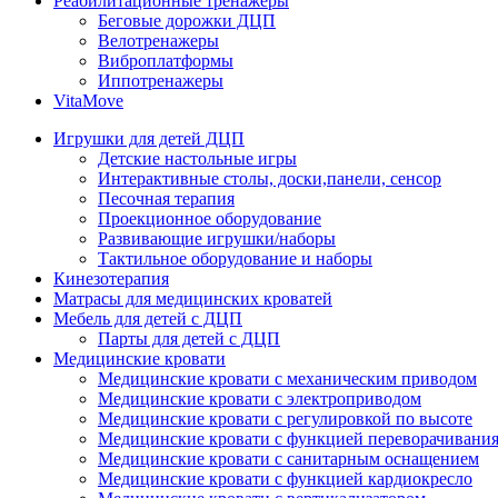
Реабилитационные тренажеры
Беговые дорожки ДЦП
Велотренажеры
Виброплатформы
Иппотренажеры
VitaMove
Игрушки для детей ДЦП
Детские настольные игры
Интерактивные столы, доски,панели, сенсор
Песочная терапия
Проекционное оборудование
Развивающие игрушки/наборы
Тактильное оборудование и наборы
Кинезотерапия
Матрасы для медицинских кроватей
Мебель для детей с ДЦП
Парты для детей с ДЦП
Медицинские кровати
Медицинские кровати с механическим приводом
Медицинские кровати с электроприводом
Медицинские кровати с регулировкой по высоте
Медицинские кровати с функцией переворачивания
Медицинские кровати с санитарным оснащением
Медицинские кровати с функцией кардиокресло