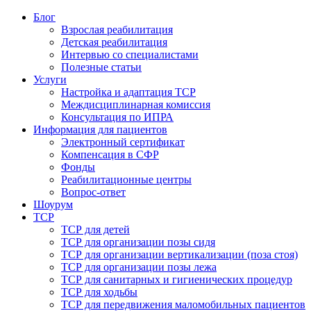
Блог
Взрослая реабилитация
Детская реабилитация
Интервью со специалистами
Полезные статьи
Услуги
Настройка и адаптация ТСР
Междисциплинарная комиссия
Консультация по ИПРА
Информация для пациентов
Электронный сертификат
Компенсация в СФР
Фонды
Реабилитационные центры
Вопрос-ответ
Шоурум
ТСР
ТСР для детей
ТСР для организации позы сидя
ТСР для организации вертикализации (поза стоя)
ТСР для организации позы лежа
ТСР для санитарных и гигиенических процедур
ТСР для ходьбы
ТСР для передвижения маломобильных пациентов