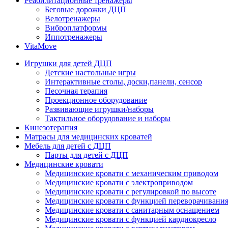
Реабилитационные тренажеры
Беговые дорожки ДЦП
Велотренажеры
Виброплатформы
Иппотренажеры
VitaMove
Игрушки для детей ДЦП
Детские настольные игры
Интерактивные столы, доски,панели, сенсор
Песочная терапия
Проекционное оборудование
Развивающие игрушки/наборы
Тактильное оборудование и наборы
Кинезотерапия
Матрасы для медицинских кроватей
Мебель для детей с ДЦП
Парты для детей с ДЦП
Медицинские кровати
Медицинские кровати с механическим приводом
Медицинские кровати с электроприводом
Медицинские кровати с регулировкой по высоте
Медицинские кровати с функцией переворачивания
Медицинские кровати с санитарным оснащением
Медицинские кровати с функцией кардиокресло