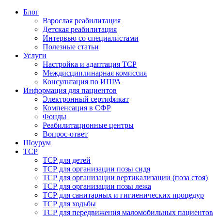
Блог
Взрослая реабилитация
Детская реабилитация
Интервью со специалистами
Полезные статьи
Услуги
Настройка и адаптация ТСР
Междисциплинарная комиссия
Консультация по ИПРА
Информация для пациентов
Электронный сертификат
Компенсация в СФР
Фонды
Реабилитационные центры
Вопрос-ответ
Шоурум
ТСР
ТСР для детей
ТСР для организации позы сидя
ТСР для организации вертикализации (поза стоя)
ТСР для организации позы лежа
ТСР для санитарных и гигиенических процедур
ТСР для ходьбы
ТСР для передвижения маломобильных пациентов