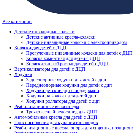
Все категории
Детские инвалидные коляски
Детские активные кресла-коляски
Детские инвалидные коляски с электроприводом
Коляски для детей с ДЦП
Прогулочные инвалидные коляски для детей с ДЦП
Коляска комнатная для детей с ДЦП
Коляски типа «Трость» для детей с ДЦП
Вертикализаторы для детей с ДЦП
Ходунки
Заднеопорные ходунки для детей с дцп
Переднеопорные ходунки для детей с дцп
Ходунки детские дцп с поддержкой
Ходунки на колесах для детей дцп
Ходунки роллаторы для детей с дцп
Реабилитационные велосипеды
Трехколесный велосипед для ДЦП
Автомобильные кресла для детей с ДЦП
Приспособления для купания инвалидов
Реабилитационные кресла, опоры для сидения, позицион