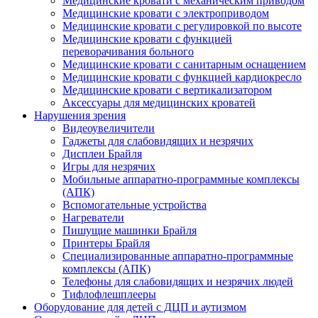
Медицинские кровати с механическим приводом
Медицинские кровати с электроприводом
Медицинские кровати с регулировкой по высоте
Медицинские кровати с функцией
переворачивания больного
Медицинские кровати с санитарным оснащением
Медицинские кровати с функцией кардиокресло
Медицинские кровати с вертикализатором
Аксессуары для медицинских кроватей
Нарушения зрения
Видеоувеличители
Гаджеты для слабовидящих и незрячих
Дисплеи Брайля
Игры для незрячих
Мобильные аппаратно-программные комплексы
(АПК)
Вспомогательные устройства
Нагреватели
Пишущие машинки Брайля
Принтеры Брайля
Специализированные аппаратно-программные
комплексы (АПК)
Телефоны для слабовидящих и незрячих людей
Тифлофлешплееры
Оборудование для детей с ДЦП и аутизмом