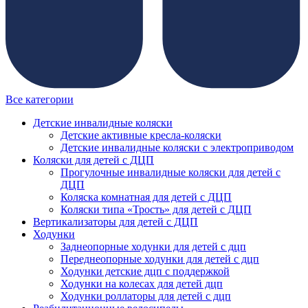
Все категории
Детские инвалидные коляски
Детские активные кресла-коляски
Детские инвалидные коляски с электроприводом
Коляски для детей с ДЦП
Прогулочные инвалидные коляски для детей с
ДЦП
Коляска комнатная для детей с ДЦП
Коляски типа «Трость» для детей с ДЦП
Вертикализаторы для детей с ДЦП
Ходунки
Заднеопорные ходунки для детей с дцп
Переднеопорные ходунки для детей с дцп
Ходунки детские дцп с поддержкой
Ходунки на колесах для детей дцп
Ходунки роллаторы для детей с дцп