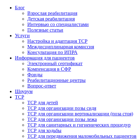
Блог
Взрослая реабилитация
Детская реабилитация
Интервью со специалистами
Полезные статьи
Услуги
Настройка и адаптация ТСР
Междисциплинарная комиссия
Консультация по ИПРА
Информация для пациентов
Электронный сертификат
Компенсация в СФР
Фонды
Реабилитационные центры
Вопрос-ответ
Шоурум
ТСР
ТСР для детей
ТСР для организации позы сидя
ТСР для организации вертикализации (поза стоя)
ТСР для организации позы лежа
ТСР для санитарных и гигиенических процедур
ТСР для ходьбы
ТСР для передвижения маломобильных пациентов