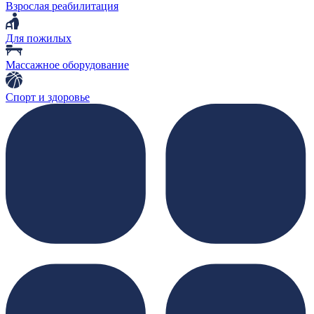
Взрослая реабилитация
Для пожилых
Массажное оборудование
Спорт и здоровье