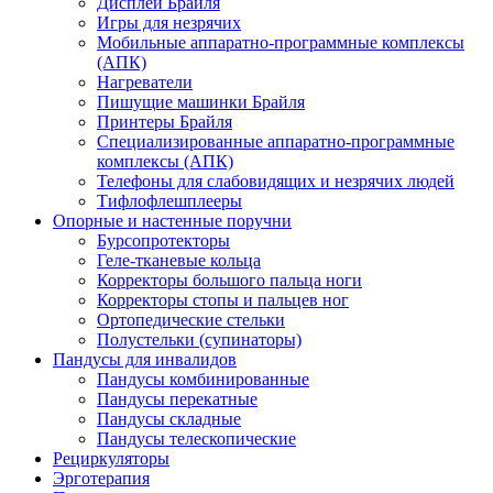
Дисплеи Брайля
Игры для незрячих
Мобильные аппаратно-программные комплексы
(АПК)
Нагреватели
Пишущие машинки Брайля
Принтеры Брайля
Специализированные аппаратно-программные
комплексы (АПК)
Телефоны для слабовидящих и незрячих людей
Тифлофлешплееры
Опорные и настенные поручни
Бурсопротекторы
Геле-тканевые кольца
Корректоры большого пальца ноги
Корректоры стопы и пальцев ног
Ортопедические стельки
Полустельки (супинаторы)
Пандусы для инвалидов
Пандусы комбинированные
Пандусы перекатные
Пандусы складные
Пандусы телескопические
Рециркуляторы
Эрготерапия