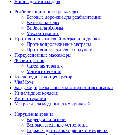
Ванны для инвалидов
Реабилитационные тренажеры
Беговые дорожки для реабилитации
Велотренажеры
Виброплатформы
Механотерапия
Противопролежневый матрас и подушки
Противопролежневые матрасы
Противопролежневые подушки
Перкуссионные массажеры
Физиотерапия
Лазерная терапия
Магнитотерапия
Кислородные концентраторы
VitaMove
Бандажи, ортезы, корсеты и корректоры осанки
Инвалидные коляски
Кинезотерапия
Матрасы для медицинских кроватей
Нарушения зрения
Видеоувеличители
Вспомогательные устройства
Гаджеты для слабовидящих и незрячих