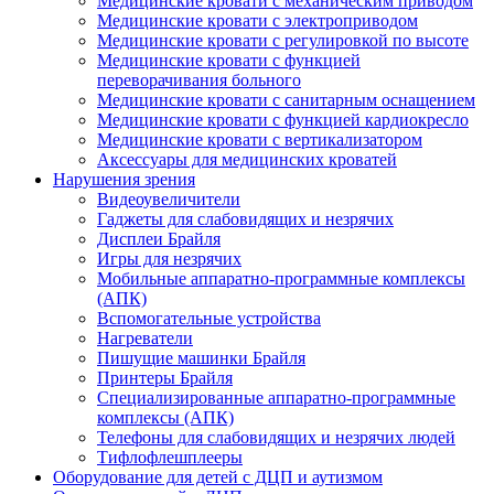
Медицинские кровати с механическим приводом
Медицинские кровати с электроприводом
Медицинские кровати с регулировкой по высоте
Медицинские кровати с функцией
переворачивания больного
Медицинские кровати с санитарным оснащением
Медицинские кровати с функцией кардиокресло
Медицинские кровати с вертикализатором
Аксессуары для медицинских кроватей
Нарушения зрения
Видеоувеличители
Гаджеты для слабовидящих и незрячих
Дисплеи Брайля
Игры для незрячих
Мобильные аппаратно-программные комплексы
(АПК)
Вспомогательные устройства
Нагреватели
Пишущие машинки Брайля
Принтеры Брайля
Специализированные аппаратно-программные
комплексы (АПК)
Телефоны для слабовидящих и незрячих людей
Тифлофлешплееры
Оборудование для детей с ДЦП и аутизмом