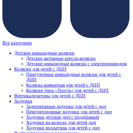
Все категории
Детские инвалидные коляски
Детские активные кресла-коляски
Детские инвалидные коляски с электроприводом
Коляски для детей с ДЦП
Прогулочные инвалидные коляски для детей с
ДЦП
Коляска комнатная для детей с ДЦП
Коляски типа «Трость» для детей с ДЦП
Вертикализаторы для детей с ДЦП
Ходунки
Заднеопорные ходунки для детей с дцп
Переднеопорные ходунки для детей с дцп
Ходунки детские дцп с поддержкой
Ходунки на колесах для детей дцп
Ходунки роллаторы для детей с дцп