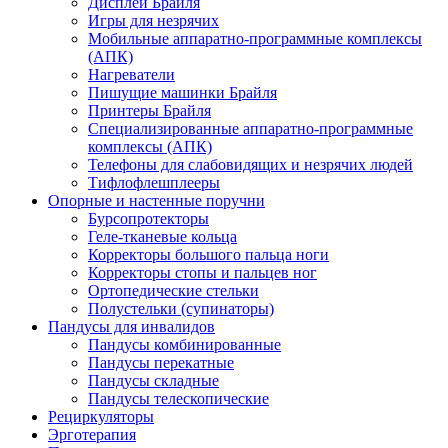
Дисплеи Брайля
Игры для незрячих
Мобильные аппаратно-программные комплексы
(АПК)
Нагреватели
Пишущие машинки Брайля
Принтеры Брайля
Специализированные аппаратно-программные
комплексы (АПК)
Телефоны для слабовидящих и незрячих людей
Тифлофлешплееры
Опорные и настенные поручни
Бурсопротекторы
Геле-тканевые кольца
Корректоры большого пальца ноги
Корректоры стопы и пальцев ног
Ортопедические стельки
Полустельки (супинаторы)
Пандусы для инвалидов
Пандусы комбинированные
Пандусы перекатные
Пандусы складные
Пандусы телескопические
Рециркуляторы
Эрготерапия