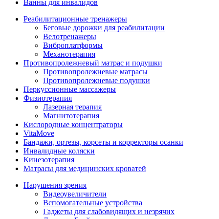
Ванны для инвалидов
Реабилитационные тренажеры
Беговые дорожки для реабилитации
Велотренажеры
Виброплатформы
Механотерапия
Противопролежневый матрас и подушки
Противопролежневые матрасы
Противопролежневые подушки
Перкуссионные массажеры
Физиотерапия
Лазерная терапия
Магнитотерапия
Кислородные концентраторы
VitaMove
Бандажи, ортезы, корсеты и корректоры осанки
Инвалидные коляски
Кинезотерапия
Матрасы для медицинских кроватей
Нарушения зрения
Видеоувеличители
Вспомогательные устройства
Гаджеты для слабовидящих и незрячих