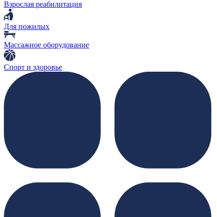
Взрослая реабилитация
Для пожилых
Массажное оборудование
Спорт и здоровье