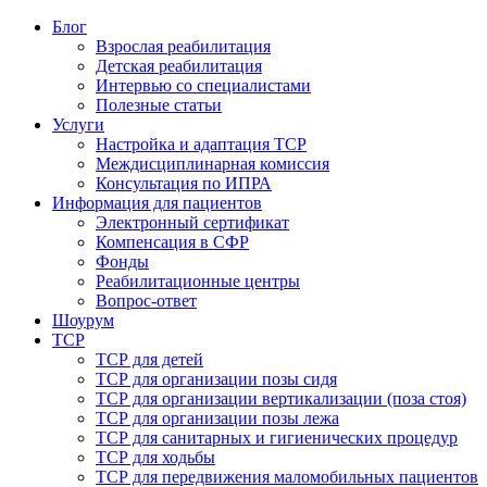
Блог
Взрослая реабилитация
Детская реабилитация
Интервью со специалистами
Полезные статьи
Услуги
Настройка и адаптация ТСР
Междисциплинарная комиссия
Консультация по ИПРА
Информация для пациентов
Электронный сертификат
Компенсация в СФР
Фонды
Реабилитационные центры
Вопрос-ответ
Шоурум
ТСР
ТСР для детей
ТСР для организации позы сидя
ТСР для организации вертикализации (поза стоя)
ТСР для организации позы лежа
ТСР для санитарных и гигиенических процедур
ТСР для ходьбы
ТСР для передвижения маломобильных пациентов