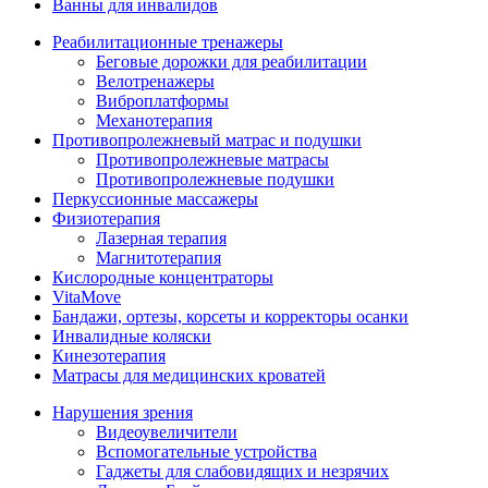
Ванны для инвалидов
Реабилитационные тренажеры
Беговые дорожки для реабилитации
Велотренажеры
Виброплатформы
Механотерапия
Противопролежневый матрас и подушки
Противопролежневые матрасы
Противопролежневые подушки
Перкуссионные массажеры
Физиотерапия
Лазерная терапия
Магнитотерапия
Кислородные концентраторы
VitaMove
Бандажи, ортезы, корсеты и корректоры осанки
Инвалидные коляски
Кинезотерапия
Матрасы для медицинских кроватей
Нарушения зрения
Видеоувеличители
Вспомогательные устройства
Гаджеты для слабовидящих и незрячих