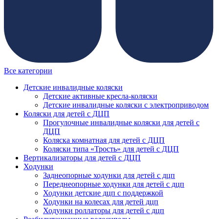
Все категории
Детские инвалидные коляски
Детские активные кресла-коляски
Детские инвалидные коляски с электроприводом
Коляски для детей с ДЦП
Прогулочные инвалидные коляски для детей с
ДЦП
Коляска комнатная для детей с ДЦП
Коляски типа «Трость» для детей с ДЦП
Вертикализаторы для детей с ДЦП
Ходунки
Заднеопорные ходунки для детей с дцп
Переднеопорные ходунки для детей с дцп
Ходунки детские дцп с поддержкой
Ходунки на колесах для детей дцп
Ходунки роллаторы для детей с дцп