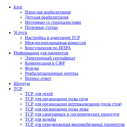
Блог
Взрослая реабилитация
Детская реабилитация
Интервью со специалистами
Полезные статьи
Услуги
Настройка и адаптация ТСР
Междисциплинарная комиссия
Консультация по ИПРА
Информация для пациентов
Электронный сертификат
Компенсация в СФР
Фонды
Реабилитационные центры
Вопрос-ответ
Шоурум
ТСР
ТСР для детей
ТСР для организации позы сидя
ТСР для организации вертикализации (поза стоя)
ТСР для организации позы лежа
ТСР для санитарных и гигиенических процедур
ТСР для ходьбы
ТСР для передвижения маломобильных пациентов