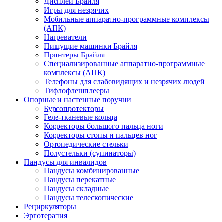
Дисплеи Брайля
Игры для незрячих
Мобильные аппаратно-программные комплексы
(АПК)
Нагреватели
Пишущие машинки Брайля
Принтеры Брайля
Специализированные аппаратно-программные
комплексы (АПК)
Телефоны для слабовидящих и незрячих людей
Тифлофлешплееры
Опорные и настенные поручни
Бурсопротекторы
Геле-тканевые кольца
Корректоры большого пальца ноги
Корректоры стопы и пальцев ног
Ортопедические стельки
Полустельки (супинаторы)
Пандусы для инвалидов
Пандусы комбинированные
Пандусы перекатные
Пандусы складные
Пандусы телескопические
Рециркуляторы
Эрготерапия