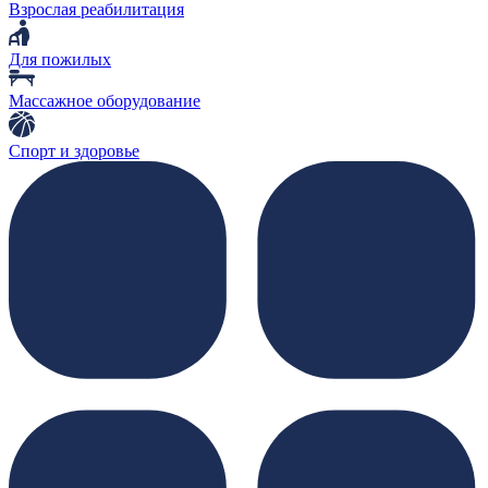
Взрослая реабилитация
Для пожилых
Массажное оборудование
Спорт и здоровье