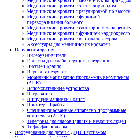
Медицинские кровати с механическим приводом
Медицинские кровати с электроприводом
Медицинские кровати с регулировкой по высоте
Медицинские кровати с функцией
переворачивания больного
Медицинские кровати с санитарным оснащением
Медицинские кровати с функцией кардиокресло
Медицинские кровати с вертикализатором
Аксессуары для медицинских кроватей
Нарушения зрения
Видеоувеличители
Гаджеты для слабовидящих и незрячих
Дисплеи Брайля
Игры для незрячих
Мобильные аппаратно-программные комплексы
(АПК)
Вспомогательные устройства
Нагреватели
Пишущие машинки Брайля
Принтеры Брайля
Специализированные аппаратно-программные
комплексы (АПК)
Телефоны для слабовидящих и незрячих людей
Тифлофлешплееры
Оборудование для детей с ДЦП и аутизмом