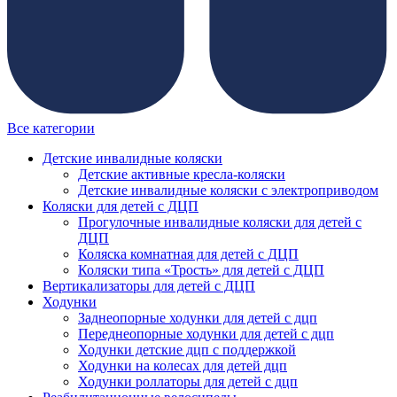
Все категории
Детские инвалидные коляски
Детские активные кресла-коляски
Детские инвалидные коляски с электроприводом
Коляски для детей с ДЦП
Прогулочные инвалидные коляски для детей с
ДЦП
Коляска комнатная для детей с ДЦП
Коляски типа «Трость» для детей с ДЦП
Вертикализаторы для детей с ДЦП
Ходунки
Заднеопорные ходунки для детей с дцп
Переднеопорные ходунки для детей с дцп
Ходунки детские дцп с поддержкой
Ходунки на колесах для детей дцп
Ходунки роллаторы для детей с дцп