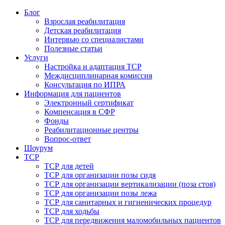
Блог
Взрослая реабилитация
Детская реабилитация
Интервью со специалистами
Полезные статьи
Услуги
Настройка и адаптация ТСР
Междисциплинарная комиссия
Консультация по ИПРА
Информация для пациентов
Электронный сертификат
Компенсация в СФР
Фонды
Реабилитационные центры
Вопрос-ответ
Шоурум
ТСР
ТСР для детей
ТСР для организации позы сидя
ТСР для организации вертикализации (поза стоя)
ТСР для организации позы лежа
ТСР для санитарных и гигиенических процедур
ТСР для ходьбы
ТСР для передвижения маломобильных пациентов