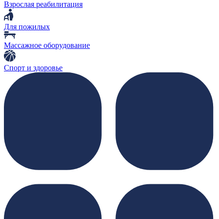
Взрослая реабилитация
Для пожилых
Массажное оборудование
Спорт и здоровье