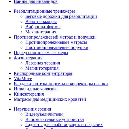
Ванны для инвалидов
Реабилитационные тренажеры
Беговые дорожки для реабилитации
Велотренажеры
Виброплатформы
Механотерапия
Противопролежневый матрас и подушки
Противопролежневые матрасы
Противопролежневые подушки
Перкуссионные массажеры
Физиотерапия
Лазерная терапия
Магнитотерапия
Кислородные концентраторы
VitaMove
Бандажи, ортезы, корсеты и корректоры осанки
Инвалидные коляски
Кинезотерапия
Матрасы для медицинских кроватей
Нарушения зрения
Видеоувеличители
Вспомогательные устройства
Гаджеты для слабовидящих и незрячих