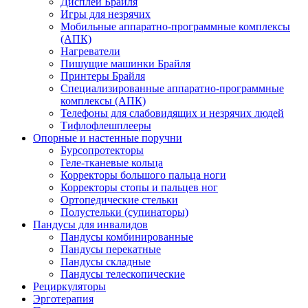
Дисплеи Брайля
Игры для незрячих
Мобильные аппаратно-программные комплексы
(АПК)
Нагреватели
Пишущие машинки Брайля
Принтеры Брайля
Специализированные аппаратно-программные
комплексы (АПК)
Телефоны для слабовидящих и незрячих людей
Тифлофлешплееры
Опорные и настенные поручни
Бурсопротекторы
Геле-тканевые кольца
Корректоры большого пальца ноги
Корректоры стопы и пальцев ног
Ортопедические стельки
Полустельки (супинаторы)
Пандусы для инвалидов
Пандусы комбинированные
Пандусы перекатные
Пандусы складные
Пандусы телескопические
Рециркуляторы
Эрготерапия