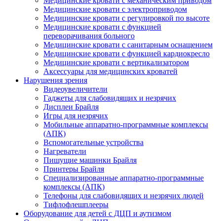
Медицинские кровати с механическим приводом
Медицинские кровати с электроприводом
Медицинские кровати с регулировкой по высоте
Медицинские кровати с функцией
переворачивания больного
Медицинские кровати с санитарным оснащением
Медицинские кровати с функцией кардиокресло
Медицинские кровати с вертикализатором
Аксессуары для медицинских кроватей
Нарушения зрения
Видеоувеличители
Гаджеты для слабовидящих и незрячих
Дисплеи Брайля
Игры для незрячих
Мобильные аппаратно-программные комплексы
(АПК)
Вспомогательные устройства
Нагреватели
Пишущие машинки Брайля
Принтеры Брайля
Специализированные аппаратно-программные
комплексы (АПК)
Телефоны для слабовидящих и незрячих людей
Тифлофлешплееры
Оборудование для детей с ДЦП и аутизмом