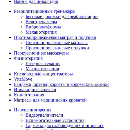
Ванны для инвалидов
Реабилитационные тренажеры
Беговые дорожки для реабилитации
Велотренажеры
Виброплатформы
Механотерапия
Противопролежневый матрас и подушки
Противопролежневые матрасы
Противопролежневые подушки
Перкуссионные массажеры
Физиотерапия
Лазерная терапия
Магнитотерапия
Кислородные концентраторы
VitaMove
Бандажи, ортезы, корсеты и корректоры осанки
Инвалидные коляски
Кинезотерапия
Матрасы для медицинских кроватей
Нарушения зрения
Видеоувеличители
Вспомогательные устройства
Гаджеты для слабовидящих и незрячих