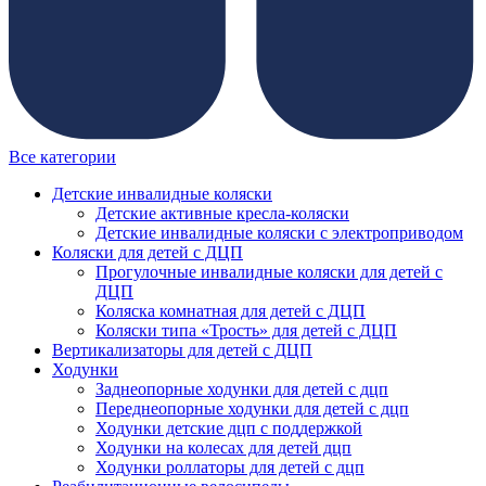
Все категории
Детские инвалидные коляски
Детские активные кресла-коляски
Детские инвалидные коляски с электроприводом
Коляски для детей с ДЦП
Прогулочные инвалидные коляски для детей с
ДЦП
Коляска комнатная для детей с ДЦП
Коляски типа «Трость» для детей с ДЦП
Вертикализаторы для детей с ДЦП
Ходунки
Заднеопорные ходунки для детей с дцп
Переднеопорные ходунки для детей с дцп
Ходунки детские дцп с поддержкой
Ходунки на колесах для детей дцп
Ходунки роллаторы для детей с дцп