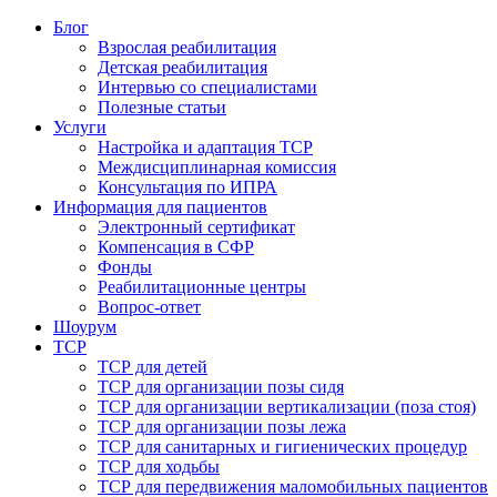
Блог
Взрослая реабилитация
Детская реабилитация
Интервью со специалистами
Полезные статьи
Услуги
Настройка и адаптация ТСР
Междисциплинарная комиссия
Консультация по ИПРА
Информация для пациентов
Электронный сертификат
Компенсация в СФР
Фонды
Реабилитационные центры
Вопрос-ответ
Шоурум
ТСР
ТСР для детей
ТСР для организации позы сидя
ТСР для организации вертикализации (поза стоя)
ТСР для организации позы лежа
ТСР для санитарных и гигиенических процедур
ТСР для ходьбы
ТСР для передвижения маломобильных пациентов