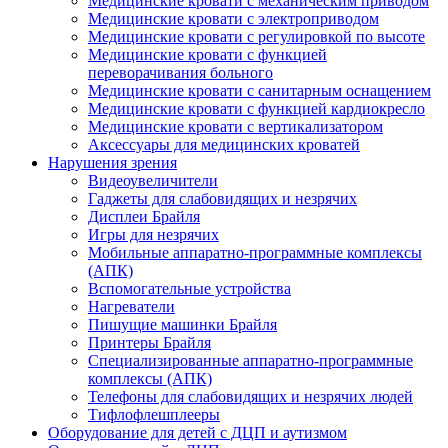
Медицинские кровати с механическим приводом
Медицинские кровати с электроприводом
Медицинские кровати с регулировкой по высоте
Медицинские кровати с функцией
переворачивания больного
Медицинские кровати с санитарным оснащением
Медицинские кровати с функцией кардиокресло
Медицинские кровати с вертикализатором
Аксессуары для медицинских кроватей
Нарушения зрения
Видеоувеличители
Гаджеты для слабовидящих и незрячих
Дисплеи Брайля
Игры для незрячих
Мобильные аппаратно-программные комплексы
(АПК)
Вспомогательные устройства
Нагреватели
Пишущие машинки Брайля
Принтеры Брайля
Специализированные аппаратно-программные
комплексы (АПК)
Телефоны для слабовидящих и незрячих людей
Тифлофлешплееры
Оборудование для детей с ДЦП и аутизмом