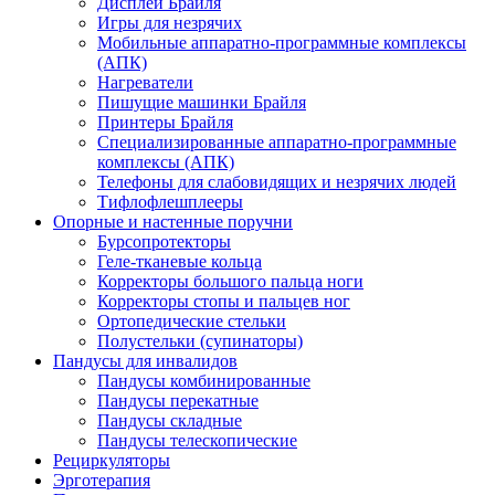
Дисплеи Брайля
Игры для незрячих
Мобильные аппаратно-программные комплексы
(АПК)
Нагреватели
Пишущие машинки Брайля
Принтеры Брайля
Специализированные аппаратно-программные
комплексы (АПК)
Телефоны для слабовидящих и незрячих людей
Тифлофлешплееры
Опорные и настенные поручни
Бурсопротекторы
Геле-тканевые кольца
Корректоры большого пальца ноги
Корректоры стопы и пальцев ног
Ортопедические стельки
Полустельки (супинаторы)
Пандусы для инвалидов
Пандусы комбинированные
Пандусы перекатные
Пандусы складные
Пандусы телескопические
Рециркуляторы
Эрготерапия