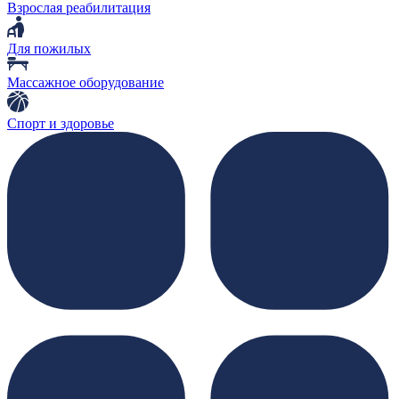
Взрослая реабилитация
Для пожилых
Массажное оборудование
Спорт и здоровье