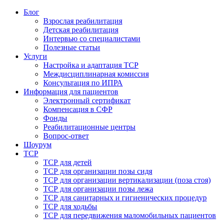
Блог
Взрослая реабилитация
Детская реабилитация
Интервью со специалистами
Полезные статьи
Услуги
Настройка и адаптация ТСР
Междисциплинарная комиссия
Консультация по ИПРА
Информация для пациентов
Электронный сертификат
Компенсация в СФР
Фонды
Реабилитационные центры
Вопрос-ответ
Шоурум
ТСР
ТСР для детей
ТСР для организации позы сидя
ТСР для организации вертикализации (поза стоя)
ТСР для организации позы лежа
ТСР для санитарных и гигиенических процедур
ТСР для ходьбы
ТСР для передвижения маломобильных пациентов