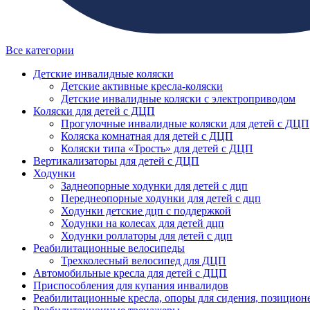
Все категории
Детские инвалидные коляски
Детские активные кресла-коляски
Детские инвалидные коляски с электроприводом
Коляски для детей с ДЦП
Прогулочные инвалидные коляски для детей с ДЦП
Коляска комнатная для детей с ДЦП
Коляски типа «Трость» для детей с ДЦП
Вертикализаторы для детей с ДЦП
Ходунки
Заднеопорные ходунки для детей с дцп
Переднеопорные ходунки для детей с дцп
Ходунки детские дцп с поддержкой
Ходунки на колесах для детей дцп
Ходунки роллаторы для детей с дцп
Реабилитационные велосипеды
Трехколесный велосипед для ДЦП
Автомобильные кресла для детей с ДЦП
Приспособления для купания инвалидов
Реабилитационные кресла, опоры для сидения, позицион