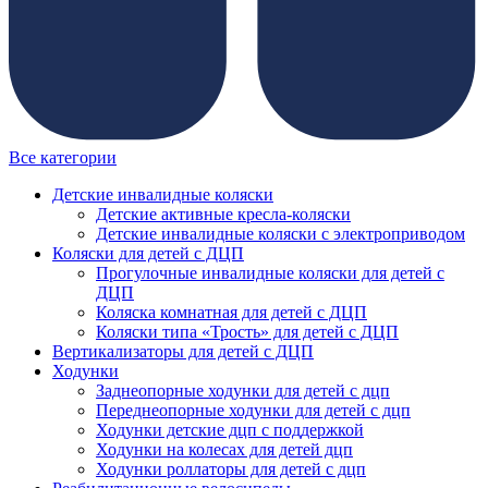
Все категории
Детские инвалидные коляски
Детские активные кресла-коляски
Детские инвалидные коляски с электроприводом
Коляски для детей с ДЦП
Прогулочные инвалидные коляски для детей с
ДЦП
Коляска комнатная для детей с ДЦП
Коляски типа «Трость» для детей с ДЦП
Вертикализаторы для детей с ДЦП
Ходунки
Заднеопорные ходунки для детей с дцп
Переднеопорные ходунки для детей с дцп
Ходунки детские дцп с поддержкой
Ходунки на колесах для детей дцп
Ходунки роллаторы для детей с дцп