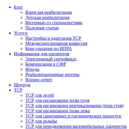
Блог
Взрослая реабилитация
Детская реабилитация
Интервью со специалистами
Полезные статьи
Услуги
Настройка и адаптация ТСР
Междисциплинарная комиссия
Консультация по ИПРА
Информация для пациентов
Электронный сертификат
Компенсация в СФР
Фонды
Реабилитационные центры
Вопрос-ответ
Шоурум
ТСР
ТСР для детей
ТСР для организации позы сидя
ТСР для организации вертикализации (поза стоя)
ТСР для организации позы лежа
ТСР для санитарных и гигиенических процедур
ТСР для ходьбы
ТСР для передвижения маломобильных пациентов