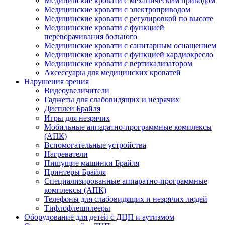
Медицинские кровати с механическим приводом
Медицинские кровати с электроприводом
Медицинские кровати с регулировкой по высоте
Медицинские кровати с функцией
переворачивания больного
Медицинские кровати с санитарным оснащением
Медицинские кровати с функцией кардиокресло
Медицинские кровати с вертикализатором
Аксессуары для медицинских кроватей
Нарушения зрения
Видеоувеличители
Гаджеты для слабовидящих и незрячих
Дисплеи Брайля
Игры для незрячих
Мобильные аппаратно-программные комплексы
(АПК)
Вспомогательные устройства
Нагреватели
Пишущие машинки Брайля
Принтеры Брайля
Специализированные аппаратно-программные
комплексы (АПК)
Телефоны для слабовидящих и незрячих людей
Тифлофлешплееры
Оборудование для детей с ДЦП и аутизмом