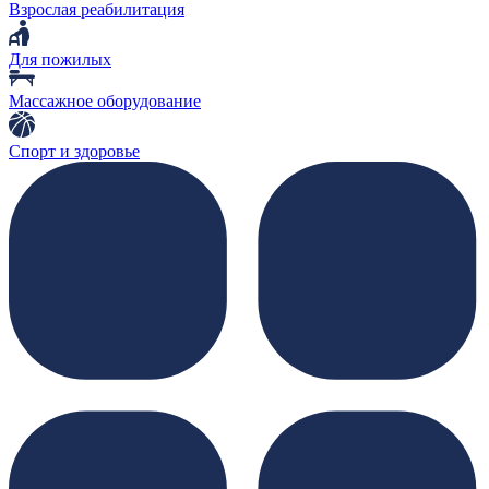
Взрослая реабилитация
Для пожилых
Массажное оборудование
Спорт и здоровье