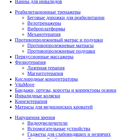
Ванны для инвалидов
Реабилитационные тренажеры
Беговые дорожки для реабилитации
Велотренажеры
Виброплатформы
Механотерапия
Противопролежневый матрас и подушки
Противопролежневые матрасы
Противопролежневые подушки
Перкуссионные массажеры
Физиотерапия
Лазерная терапия
Магнитотерапия
Кислородные концентраторы
VitaMove
Бандажи, ортезы, корсеты и корректоры осанки
Инвалидные коляски
Кинезотерапия
Матрасы для медицинских кроватей
Нарушения зрения
Видеоувеличители
Вспомогательные устройства
Гаджеты для слабовидящих и незрячих