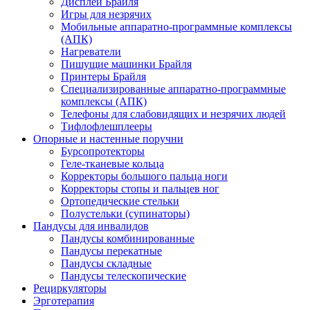
Дисплеи Брайля
Игры для незрячих
Мобильные аппаратно-программные комплексы
(АПК)
Нагреватели
Пишущие машинки Брайля
Принтеры Брайля
Специализированные аппаратно-программные
комплексы (АПК)
Телефоны для слабовидящих и незрячих людей
Тифлофлешплееры
Опорные и настенные поручни
Бурсопротекторы
Геле-тканевые кольца
Корректоры большого пальца ноги
Корректоры стопы и пальцев ног
Ортопедические стельки
Полустельки (супинаторы)
Пандусы для инвалидов
Пандусы комбинированные
Пандусы перекатные
Пандусы складные
Пандусы телескопические
Рециркуляторы
Эрготерапия