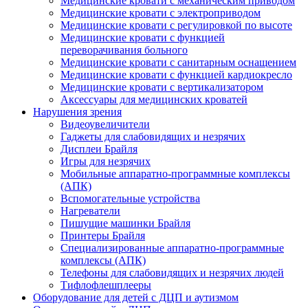
Медицинские кровати с механическим приводом
Медицинские кровати с электроприводом
Медицинские кровати с регулировкой по высоте
Медицинские кровати с функцией
переворачивания больного
Медицинские кровати с санитарным оснащением
Медицинские кровати с функцией кардиокресло
Медицинские кровати с вертикализатором
Аксессуары для медицинских кроватей
Нарушения зрения
Видеоувеличители
Гаджеты для слабовидящих и незрячих
Дисплеи Брайля
Игры для незрячих
Мобильные аппаратно-программные комплексы
(АПК)
Вспомогательные устройства
Нагреватели
Пишущие машинки Брайля
Принтеры Брайля
Специализированные аппаратно-программные
комплексы (АПК)
Телефоны для слабовидящих и незрячих людей
Тифлофлешплееры
Оборудование для детей с ДЦП и аутизмом