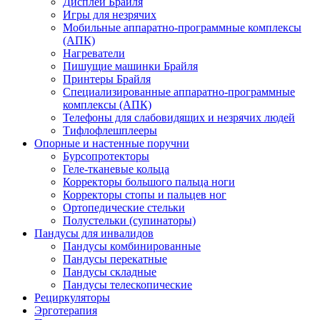
Дисплеи Брайля
Игры для незрячих
Мобильные аппаратно-программные комплексы
(АПК)
Нагреватели
Пишущие машинки Брайля
Принтеры Брайля
Специализированные аппаратно-программные
комплексы (АПК)
Телефоны для слабовидящих и незрячих людей
Тифлофлешплееры
Опорные и настенные поручни
Бурсопротекторы
Геле-тканевые кольца
Корректоры большого пальца ноги
Корректоры стопы и пальцев ног
Ортопедические стельки
Полустельки (супинаторы)
Пандусы для инвалидов
Пандусы комбинированные
Пандусы перекатные
Пандусы складные
Пандусы телескопические
Рециркуляторы
Эрготерапия