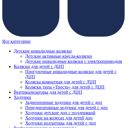
Все категории
Детские инвалидные коляски
Детские активные кресла-коляски
Детские инвалидные коляски с электроприводом
Коляски для детей с ДЦП
Прогулочные инвалидные коляски для детей с
ДЦП
Коляска комнатная для детей с ДЦП
Коляски типа «Трость» для детей с ДЦП
Вертикализаторы для детей с ДЦП
Ходунки
Заднеопорные ходунки для детей с дцп
Переднеопорные ходунки для детей с дцп
Ходунки детские дцп с поддержкой
Ходунки на колесах для детей дцп
Ходунки роллаторы для детей с дцп