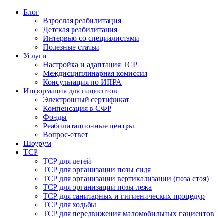
Блог
Взрослая реабилитация
Детская реабилитация
Интервью со специалистами
Полезные статьи
Услуги
Настройка и адаптация ТСР
Междисциплинарная комиссия
Консультация по ИПРА
Информация для пациентов
Электронный сертификат
Компенсация в СФР
Фонды
Реабилитационные центры
Вопрос-ответ
Шоурум
ТСР
ТСР для детей
ТСР для организации позы сидя
ТСР для организации вертикализации (поза стоя)
ТСР для организации позы лежа
ТСР для санитарных и гигиенических процедур
ТСР для ходьбы
ТСР для передвижения маломобильных пациентов