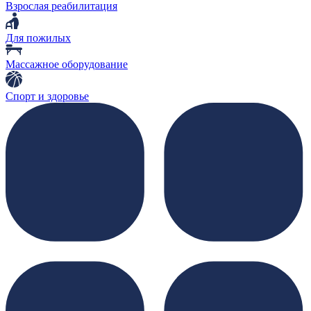
Взрослая реабилитация
Для пожилых
Массажное оборудование
Спорт и здоровье