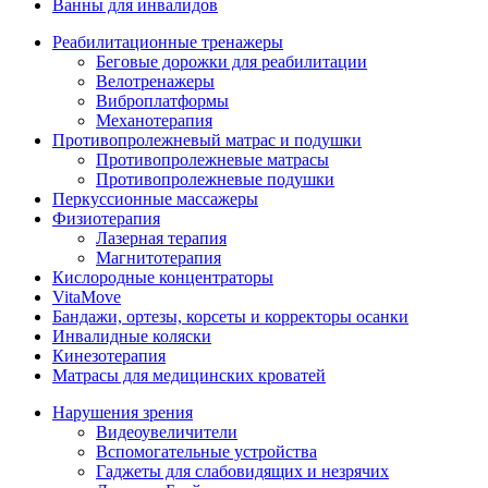
Ванны для инвалидов
Реабилитационные тренажеры
Беговые дорожки для реабилитации
Велотренажеры
Виброплатформы
Механотерапия
Противопролежневый матрас и подушки
Противопролежневые матрасы
Противопролежневые подушки
Перкуссионные массажеры
Физиотерапия
Лазерная терапия
Магнитотерапия
Кислородные концентраторы
VitaMove
Бандажи, ортезы, корсеты и корректоры осанки
Инвалидные коляски
Кинезотерапия
Матрасы для медицинских кроватей
Нарушения зрения
Видеоувеличители
Вспомогательные устройства
Гаджеты для слабовидящих и незрячих