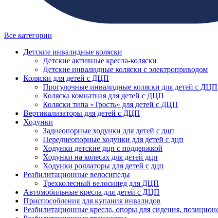
Все категории
Детские инвалидные коляски
Детские активные кресла-коляски
Детские инвалидные коляски с электроприводом
Коляски для детей с ДЦП
Прогулочные инвалидные коляски для детей с ДЦП
Коляска комнатная для детей с ДЦП
Коляски типа «Трость» для детей с ДЦП
Вертикализаторы для детей с ДЦП
Ходунки
Заднеопорные ходунки для детей с дцп
Переднеопорные ходунки для детей с дцп
Ходунки детские дцп с поддержкой
Ходунки на колесах для детей дцп
Ходунки роллаторы для детей с дцп
Реабилитационные велосипеды
Трехколесный велосипед для ДЦП
Автомобильные кресла для детей с ДЦП
Приспособления для купания инвалидов
Реабилитационные кресла, опоры для сидения, позицион