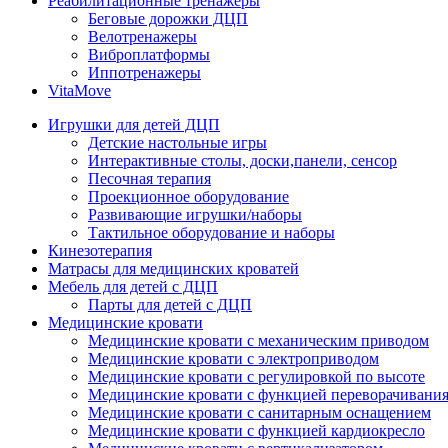
Реабилитационные тренажеры
Беговые дорожки ДЦП
Велотренажеры
Виброплатформы
Иппотренажеры
VitaMove
Игрушки для детей ДЦП
Детские настольные игры
Интерактивные столы, доски,панели, сенсор
Песочная терапия
Проекционное оборудование
Развивающие игрушки/наборы
Тактильное оборудование и наборы
Кинезотерапия
Матрасы для медицинских кроватей
Мебель для детей с ДЦП
Парты для детей с ДЦП
Медицинские кровати
Медицинские кровати с механическим приводом
Медицинские кровати с электроприводом
Медицинские кровати с регулировкой по высоте
Медицинские кровати с функцией переворачивания
Медицинские кровати с санитарным оснащением
Медицинские кровати с функцией кардиокресло