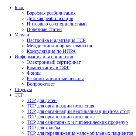
Блог
Взрослая реабилитация
Детская реабилитация
Интервью со специалистами
Полезные статьи
Услуги
Настройка и адаптация ТСР
Междисциплинарная комиссия
Консультация по ИПРА
Информация для пациентов
Электронный сертификат
Компенсация в СФР
Фонды
Реабилитационные центры
Вопрос-ответ
Шоурум
ТСР
ТСР для детей
ТСР для организации позы сидя
ТСР для организации вертикализации (поза стоя)
ТСР для организации позы лежа
ТСР для санитарных и гигиенических процедур
ТСР для ходьбы
ТСР для передвижения маломобильных пациентов