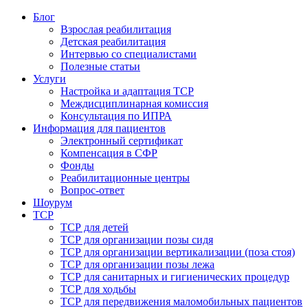
Блог
Взрослая реабилитация
Детская реабилитация
Интервью со специалистами
Полезные статьи
Услуги
Настройка и адаптация ТСР
Междисциплинарная комиссия
Консультация по ИПРА
Информация для пациентов
Электронный сертификат
Компенсация в СФР
Фонды
Реабилитационные центры
Вопрос-ответ
Шоурум
ТСР
ТСР для детей
ТСР для организации позы сидя
ТСР для организации вертикализации (поза стоя)
ТСР для организации позы лежа
ТСР для санитарных и гигиенических процедур
ТСР для ходьбы
ТСР для передвижения маломобильных пациентов