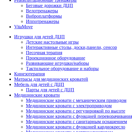
Реабилитационные тренажеры
Беговые дорожки ДЦП
Велотренажеры
Виброплатформы
Иппотренажеры
VitaMove
Игрушки для детей ДЦП
Детские настольные игры
Интерактивные столы, доски,панели, сенсор
Песочная терапия
Проекционное оборудование
Развивающие игрушки/наборы
Тактильное оборудование и наборы
Кинезотерапия
Матрасы для медицинских кроватей
Мебель для детей с ДЦП
Парты для детей с ДЦП
Медицинские кровати
Медицинские кровати с механическим приводом
Медицинские кровати с электроприводом
Медицинские кровати с регулировкой по высоте
Медицинские кровати с функцией переворачивания
Медицинские кровати с санитарным оснащением
Медицинские кровати с функцией кардиокресло