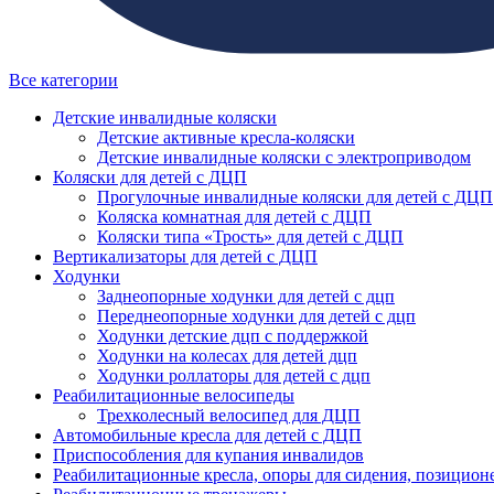
Все категории
Детские инвалидные коляски
Детские активные кресла-коляски
Детские инвалидные коляски с электроприводом
Коляски для детей с ДЦП
Прогулочные инвалидные коляски для детей с ДЦП
Коляска комнатная для детей с ДЦП
Коляски типа «Трость» для детей с ДЦП
Вертикализаторы для детей с ДЦП
Ходунки
Заднеопорные ходунки для детей с дцп
Переднеопорные ходунки для детей с дцп
Ходунки детские дцп с поддержкой
Ходунки на колесах для детей дцп
Ходунки роллаторы для детей с дцп
Реабилитационные велосипеды
Трехколесный велосипед для ДЦП
Автомобильные кресла для детей с ДЦП
Приспособления для купания инвалидов
Реабилитационные кресла, опоры для сидения, позицион