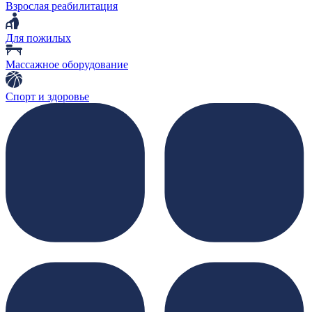
Взрослая реабилитация
Для пожилых
Массажное оборудование
Спорт и здоровье