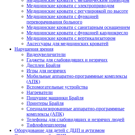
Медицинские кровати с механическим приводом
Медицинские кровати с электроприводом
Медицинские кровати с регулировкой по высоте
Медицинские кровати с функцией
переворачивания больного
Медицинские кровати с санитарным оснащением
Медицинские кровати с функцией кардиокресло
Медицинские кровати с вертикализатором
Аксессуары для медицинских кроватей
Нарушения зрения
Видеоувеличители
Гаджеты для слабовидящих и незрячих
Дисплеи Брайля
Игры для незрячих
Мобильные аппаратно-программные комплексы
(АПК)
Вспомогательные устройства
Нагреватели
Пишущие машинки Брайля
Принтеры Брайля
Специализированные аппаратно-программные
комплексы (АПК)
Телефоны для слабовидящих и незрячих людей
Тифлофлешплееры
Оборудование для детей с ДЦП и аутизмом