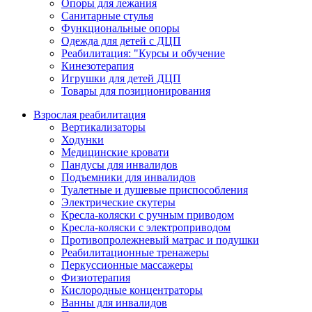
Опоры для лежания
Санитарные стулья
Функциональные опоры
Одежда для детей с ДЦП
Реабилитация: "Курсы и обучение
Кинезотерапия
Игрушки для детей ДЦП
Товары для позиционирования
Взрослая реабилитация
Вертикализаторы
Ходунки
Медицинские кровати
Пандусы для инвалидов
Подъемники для инвалидов
Туалетные и душевые приспособления
Электрические скутеры
Кресла-коляски с ручным приводом
Кресла-коляски с электроприводом
Противопролежневый матрас и подушки
Реабилитационные тренажеры
Перкуссионные массажеры
Физиотерапия
Кислородные концентраторы
Ванны для инвалидов