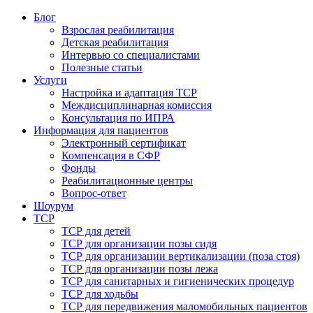
Блог
Взрослая реабилитация
Детская реабилитация
Интервью со специалистами
Полезные статьи
Услуги
Настройка и адаптация ТСР
Междисциплинарная комиссия
Консультация по ИПРА
Информация для пациентов
Электронный сертификат
Компенсация в СФР
Фонды
Реабилитационные центры
Вопрос-ответ
Шоурум
ТСР
ТСР для детей
ТСР для организации позы сидя
ТСР для организации вертикализации (поза стоя)
ТСР для организации позы лежа
ТСР для санитарных и гигиенических процедур
ТСР для ходьбы
ТСР для передвижения маломобильных пациентов