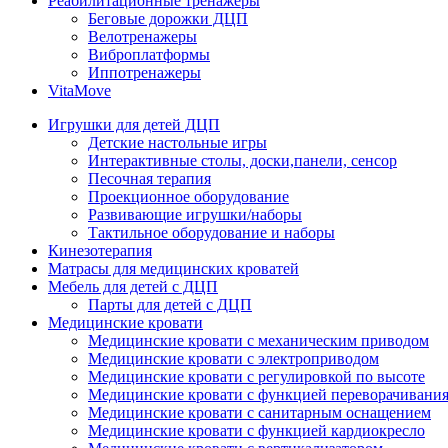
Реабилитационные тренажеры
Беговые дорожки ДЦП
Велотренажеры
Виброплатформы
Иппотренажеры
VitaMove
Игрушки для детей ДЦП
Детские настольные игры
Интерактивные столы, доски,панели, сенсор
Песочная терапия
Проекционное оборудование
Развивающие игрушки/наборы
Тактильное оборудование и наборы
Кинезотерапия
Матрасы для медицинских кроватей
Мебель для детей с ДЦП
Парты для детей с ДЦП
Медицинские кровати
Медицинские кровати с механическим приводом
Медицинские кровати с электроприводом
Медицинские кровати с регулировкой по высоте
Медицинские кровати с функцией переворачивания
Медицинские кровати с санитарным оснащением
Медицинские кровати с функцией кардиокресло