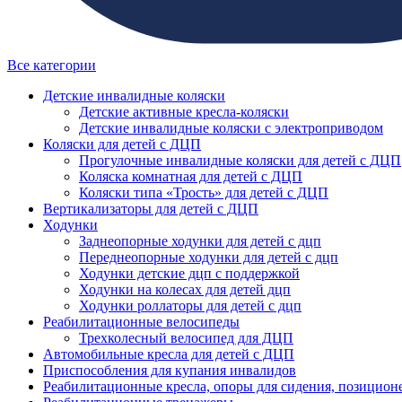
Все категории
Детские инвалидные коляски
Детские активные кресла-коляски
Детские инвалидные коляски с электроприводом
Коляски для детей с ДЦП
Прогулочные инвалидные коляски для детей с ДЦП
Коляска комнатная для детей с ДЦП
Коляски типа «Трость» для детей с ДЦП
Вертикализаторы для детей с ДЦП
Ходунки
Заднеопорные ходунки для детей с дцп
Переднеопорные ходунки для детей с дцп
Ходунки детские дцп с поддержкой
Ходунки на колесах для детей дцп
Ходунки роллаторы для детей с дцп
Реабилитационные велосипеды
Трехколесный велосипед для ДЦП
Автомобильные кресла для детей с ДЦП
Приспособления для купания инвалидов
Реабилитационные кресла, опоры для сидения, позицион