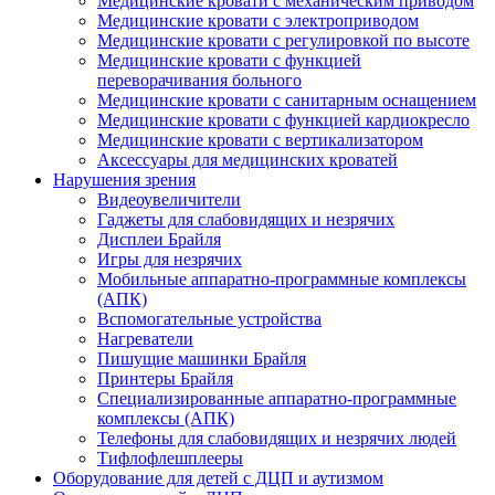
Медицинские кровати с механическим приводом
Медицинские кровати с электроприводом
Медицинские кровати с регулировкой по высоте
Медицинские кровати с функцией
переворачивания больного
Медицинские кровати с санитарным оснащением
Медицинские кровати с функцией кардиокресло
Медицинские кровати с вертикализатором
Аксессуары для медицинских кроватей
Нарушения зрения
Видеоувеличители
Гаджеты для слабовидящих и незрячих
Дисплеи Брайля
Игры для незрячих
Мобильные аппаратно-программные комплексы
(АПК)
Вспомогательные устройства
Нагреватели
Пишущие машинки Брайля
Принтеры Брайля
Специализированные аппаратно-программные
комплексы (АПК)
Телефоны для слабовидящих и незрячих людей
Тифлофлешплееры
Оборудование для детей с ДЦП и аутизмом