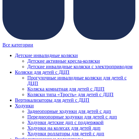
Все категории
Детские инвалидные коляски
Детские активные кресла-коляски
Детские инвалидные коляски с электроприводом
Коляски для детей с ДЦП
Прогулочные инвалидные коляски для детей с
ДЦП
Коляска комнатная для детей с ДЦП
Коляски типа «Трость» для детей с ДЦП
Вертикализаторы для детей с ДЦП
Ходунки
Заднеопорные ходунки для детей с дцп
Переднеопорные ходунки для детей с дцп
Ходунки детские дцп с поддержкой
Ходунки на колесах для детей дцп
Ходунки роллаторы для детей с дцп