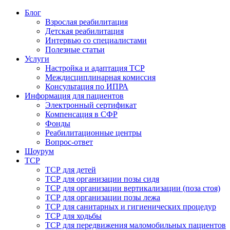
Блог
Взрослая реабилитация
Детская реабилитация
Интервью со специалистами
Полезные статьи
Услуги
Настройка и адаптация ТСР
Междисциплинарная комиссия
Консультация по ИПРА
Информация для пациентов
Электронный сертификат
Компенсация в СФР
Фонды
Реабилитационные центры
Вопрос-ответ
Шоурум
ТСР
ТСР для детей
ТСР для организации позы сидя
ТСР для организации вертикализации (поза стоя)
ТСР для организации позы лежа
ТСР для санитарных и гигиенических процедур
ТСР для ходьбы
ТСР для передвижения маломобильных пациентов