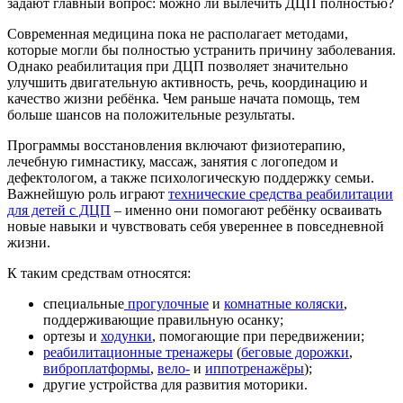
задают главный вопрос: можно ли вылечить ДЦП полностью?
Современная медицина пока не располагает методами,
которые могли бы полностью устранить причину заболевания.
Однако реабилитация при ДЦП позволяет значительно
улучшить двигательную активность, речь, координацию и
качество жизни ребёнка. Чем раньше начата помощь, тем
больше шансов на положительные результаты.
Программы восстановления включают физиотерапию,
лечебную гимнастику, массаж, занятия с логопедом и
дефектологом, а также психологическую поддержку семьи.
Важнейшую роль играют
технические средства реабилитации
для детей с ДЦП
– именно они помогают ребёнку осваивать
новые навыки и чувствовать себя увереннее в повседневной
жизни.
К таким средствам относятся:
специальные
прогулочные
и
комнатные коляски
,
поддерживающие правильную осанку;
ортезы и
ходунки
, помогающие при передвижении;
реабилитационные тренажеры
(
беговые дорожки
,
виброплатформы
,
вело-
и
иппотренажёры
);
другие устройства для развития моторики.