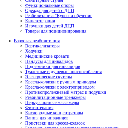
Санитарные стулья
Функциональные опоры
Одежда для детей с ДЦП
Реабилитация: "Курсы и обучение
Кинезотерапия
Игрушки для детей ДЦП
Товары для позиционирования
Взрослая реабилитация
Вертикализаторы
Ходунки
Медицинские кровати
Пандусы для инвалидов
Подъемники для инвалидов
Туалетные и душевые приспособления
Электрические скутеры
Кресла-коляски с ручным приводом
Кресла-коляски с электроприводом
Противопролежневый матрас и подушки
Реабилитационные тренажеры
Перкуссионные массажеры
Физиотерапия
Кислородные концентраторы
Ванны для инвалидов
Приставки для кресел-колясок