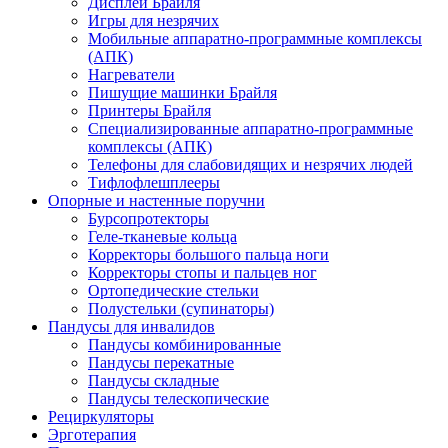
Дисплеи Брайля
Игры для незрячих
Мобильные аппаратно-программные комплексы
(АПК)
Нагреватели
Пишущие машинки Брайля
Принтеры Брайля
Специализированные аппаратно-программные
комплексы (АПК)
Телефоны для слабовидящих и незрячих людей
Тифлофлешплееры
Опорные и настенные поручни
Бурсопротекторы
Геле-тканевые кольца
Корректоры большого пальца ноги
Корректоры стопы и пальцев ног
Ортопедические стельки
Полустельки (супинаторы)
Пандусы для инвалидов
Пандусы комбинированные
Пандусы перекатные
Пандусы складные
Пандусы телескопические
Рециркуляторы
Эрготерапия