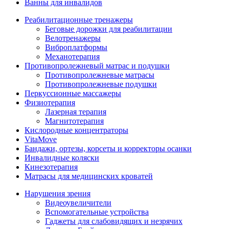
Ванны для инвалидов
Реабилитационные тренажеры
Беговые дорожки для реабилитации
Велотренажеры
Виброплатформы
Механотерапия
Противопролежневый матрас и подушки
Противопролежневые матрасы
Противопролежневые подушки
Перкуссионные массажеры
Физиотерапия
Лазерная терапия
Магнитотерапия
Кислородные концентраторы
VitaMove
Бандажи, ортезы, корсеты и корректоры осанки
Инвалидные коляски
Кинезотерапия
Матрасы для медицинских кроватей
Нарушения зрения
Видеоувеличители
Вспомогательные устройства
Гаджеты для слабовидящих и незрячих