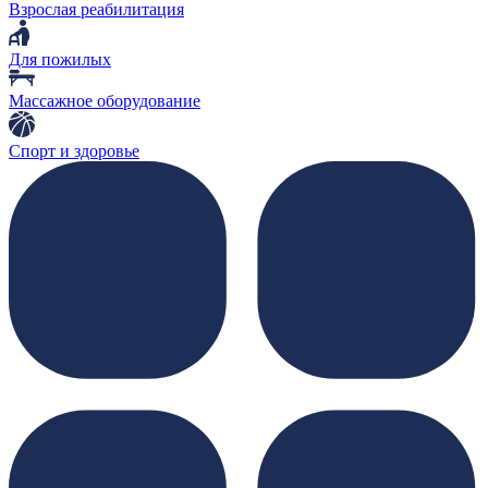
Взрослая реабилитация
Для пожилых
Массажное оборудование
Спорт и здоровье