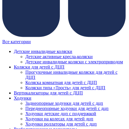
Все категории
Детские инвалидные коляски
Детские активные кресла-коляски
Детские инвалидные коляски с электроприводом
Коляски для детей с ДЦП
Прогулочные инвалидные коляски для детей с
ДЦП
Коляска комнатная для детей с ДЦП
Коляски типа «Трость» для детей с ДЦП
Вертикализаторы для детей с ДЦП
Ходунки
Заднеопорные ходунки для детей с дцп
Переднеопорные ходунки для детей с дцп
Ходунки детские дцп с поддержкой
Ходунки на колесах для детей дцп
Ходунки роллаторы для детей с дцп