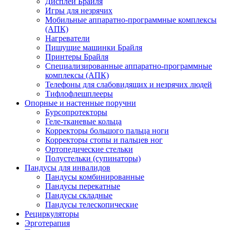
Дисплеи Брайля
Игры для незрячих
Мобильные аппаратно-программные комплексы
(АПК)
Нагреватели
Пишущие машинки Брайля
Принтеры Брайля
Специализированные аппаратно-программные
комплексы (АПК)
Телефоны для слабовидящих и незрячих людей
Тифлофлешплееры
Опорные и настенные поручни
Бурсопротекторы
Геле-тканевые кольца
Корректоры большого пальца ноги
Корректоры стопы и пальцев ног
Ортопедические стельки
Полустельки (супинаторы)
Пандусы для инвалидов
Пандусы комбинированные
Пандусы перекатные
Пандусы складные
Пандусы телескопические
Рециркуляторы
Эрготерапия