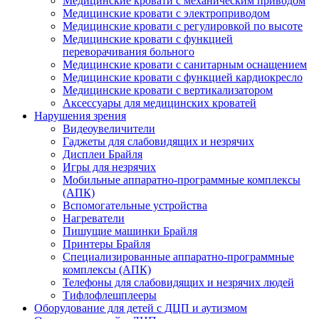
Медицинские кровати с механическим приводом
Медицинские кровати с электроприводом
Медицинские кровати с регулировкой по высоте
Медицинские кровати с функцией
переворачивания больного
Медицинские кровати с санитарным оснащением
Медицинские кровати с функцией кардиокресло
Медицинские кровати с вертикализатором
Аксессуары для медицинских кроватей
Нарушения зрения
Видеоувеличители
Гаджеты для слабовидящих и незрячих
Дисплеи Брайля
Игры для незрячих
Мобильные аппаратно-программные комплексы
(АПК)
Вспомогательные устройства
Нагреватели
Пишущие машинки Брайля
Принтеры Брайля
Специализированные аппаратно-программные
комплексы (АПК)
Телефоны для слабовидящих и незрячих людей
Тифлофлешплееры
Оборудование для детей с ДЦП и аутизмом