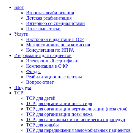
Блог
Взрослая реабилитация
Детская реабилитация
Интервью со специалистами
Полезные статьи
Услуги
Настройка и адаптация ТСР
Междисциплинарная комиссия
Консультация по ИПРА
Информация для пациентов
Электронный сертификат
Компенсация в СФР
Фонды
Реабилитационные центры
Вопрос-ответ
Шоурум
ТСР
ТСР для детей
ТСР для организации позы сидя
ТСР для организации вертикализации (поза стоя)
ТСР для организации позы лежа
ТСР для санитарных и гигиенических процедур
ТСР для ходьбы
ТСР для передвижения маломобильных пациентов