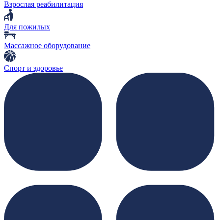
Взрослая реабилитация
Для пожилых
Массажное оборудование
Спорт и здоровье