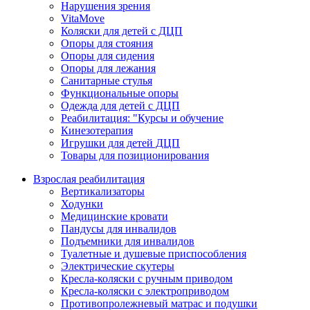
Нарушения зрения
VitaMove
Коляски для детей с ДЦП
Опоры для стояния
Опоры для сидения
Опоры для лежания
Санитарные стулья
Функциональные опоры
Одежда для детей с ДЦП
Реабилитация: "Курсы и обучение
Кинезотерапия
Игрушки для детей ДЦП
Товары для позиционирования
Взрослая реабилитация
Вертикализаторы
Ходунки
Медицинские кровати
Пандусы для инвалидов
Подъемники для инвалидов
Туалетные и душевые приспособления
Электрические скутеры
Кресла-коляски с ручным приводом
Кресла-коляски с электроприводом
Противопролежневый матрас и подушки