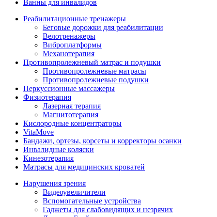
Ванны для инвалидов
Реабилитационные тренажеры
Беговые дорожки для реабилитации
Велотренажеры
Виброплатформы
Механотерапия
Противопролежневый матрас и подушки
Противопролежневые матрасы
Противопролежневые подушки
Перкуссионные массажеры
Физиотерапия
Лазерная терапия
Магнитотерапия
Кислородные концентраторы
VitaMove
Бандажи, ортезы, корсеты и корректоры осанки
Инвалидные коляски
Кинезотерапия
Матрасы для медицинских кроватей
Нарушения зрения
Видеоувеличители
Вспомогательные устройства
Гаджеты для слабовидящих и незрячих