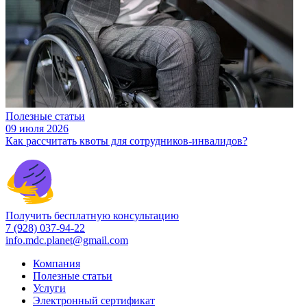
Полезные статьи
09 июля 2026
Как рассчитать квоты для сотрудников-инвалидов?
Получить бесплатную консультацию
7 (928) 037-94-22
info.mdc.planet@gmail.com
Компания
Полезные статьи
Услуги
Электронный сертификат