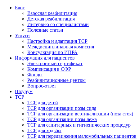
Блог
Взрослая реабилитация
Детская реабилитация
Интервью со специалистами
Полезные статьи
Услуги
Настройка и адаптация ТСР
Междисциплинарная комиссия
Консультация по ИПРА
Информация для пациентов
Электронный сертификат
Компенсация в СФР
Фонды
Реабилитационные центры
Вопрос-ответ
Шоурум
ТСР
ТСР для детей
ТСР для организации позы сидя
ТСР для организации вертикализации (поза стоя)
ТСР для организации позы лежа
ТСР для санитарных и гигиенических процедур
ТСР для ходьбы
ТСР для передвижения маломобильных пациентов