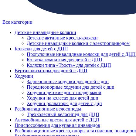
Все категории
Детские инвалидные коляски
Детские активные кресла-коляски
Детские инвалидные коляски с электроприводом
Коляски для детей с ДЦП
Прогулочные инвалидные коляски для детей с ДЦП
Коляска комнатная для детей с ДЦП
Коляски типа «Трость» для детей с ДЦП
Вертикализаторы для детей с ДЦП
Ходунки
Заднеопорные ходунки для детей с дцп
Переднеопорные ходунки для детей с дцп
Ходунки детские дцп с поддержкой
Ходунки на колесах для детей дцп
Ходунки роллаторы для детей с дцп
Реабилитационные велосипеды
Трехколесный велосипед для ДЦП
Автомобильные кресла для детей с ДЦП
Приспособления для купания инвалидов
Реабилитационные кресла, опоры для сидения, позицион