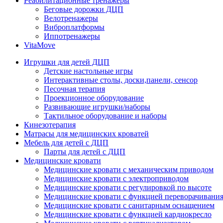
Реабилитационные тренажеры
Беговые дорожки ДЦП
Велотренажеры
Виброплатформы
Иппотренажеры
VitaMove
Игрушки для детей ДЦП
Детские настольные игры
Интерактивные столы, доски,панели, сенсор
Песочная терапия
Проекционное оборудование
Развивающие игрушки/наборы
Тактильное оборудование и наборы
Кинезотерапия
Матрасы для медицинских кроватей
Мебель для детей с ДЦП
Парты для детей с ДЦП
Медицинские кровати
Медицинские кровати с механическим приводом
Медицинские кровати с электроприводом
Медицинские кровати с регулировкой по высоте
Медицинские кровати с функцией переворачивания
Медицинские кровати с санитарным оснащением
Медицинские кровати с функцией кардиокресло